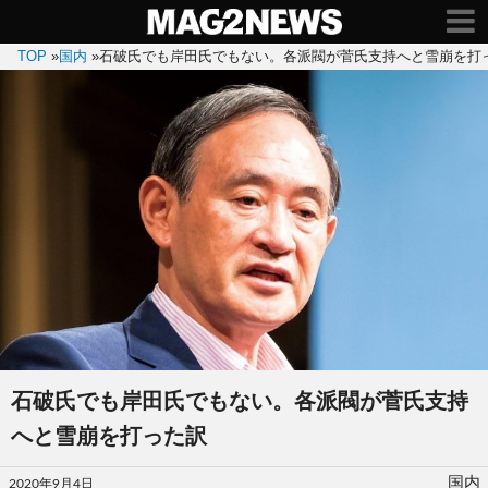
TOP
»
国内
»
石破氏でも岸田氏でもない。各派閥が菅氏支持へと雪崩を打
石破氏でも岸田氏でもない。各派閥が菅氏支持
へと雪崩を打った訳
投
国内
2020年9月4日