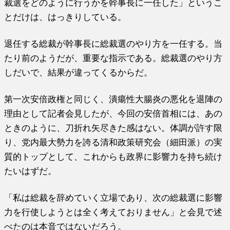
裁選をどのように行うかを幹事長に一任した」というこ
とだけは、はっきりしている。
退任する総裁が幹事長に総裁選のやり方を一任する。当
たり前のようだが、重要な指示である。総裁選のやり方
しだいで、結果が違ってくるからだ。
第一次安倍政権と同じく、潰瘍性大腸炎の悪化を退陣の
理由として記者会見したが、今回の安倍首相には、あの
ときのように、刀折れ矢尽きた感はない。体調が許す限
り、党内最大勢力を誇る清和政策研究会（細田派）の実
質的トップとして、これからも政界に影響力を持ち続け
たいはずだ。
「私は総裁を辞めていく立場であり、次の総裁選に影響
力を行使しようとは全く考えておりません」と会見で述
べたのは本音ではないだろう。