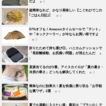
だよ
★ 0
超簡単なれど、かなり美味しい【こぐれひでこの
｢ごはん日記｣】
★ 0
57%オフも！Amazonタイムセールで「テント」
や「ネッククーラー」が今ならお買い得ですよ
★ 0
折りたためて持ち運び◎。ハニカムクッションで
「長距離移動、お尻痛い問題」が消えたんだ
★
0
直接当てるのが1番。アイスカイロが「夏の暑さ・
冷房の寒さ」どっちも解決してくれた
★ 0
簡単なのに効果大！夏を快適に乗り切る「お手軽
な裏ワザ」2選
★ 0
夏でも湯船に入りたい派。最近は「ブラシなしで