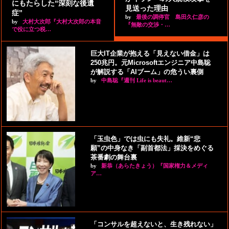
にもたらした“深刻な後遺
見送った理由
症”
by
最後の調停官 島田久仁彦の
by
大村大次郎『大村大次郎の本音
『無敵の交渉・…
で役に立つ税…
巨大IT企業が抱える「見えない借金」は
250兆円。元Microsoftエンジニア中島聡
が解説する「AIブーム」の危うい裏側
by
中島聡『週刊 Life is beaut…
「玉虫色」では虫にも失礼。維新“悲
願”の中身なき「副首都法」採決をめぐる
茶番劇の舞台裏
by
新恭（あらたきょう）『国家権力＆メディ
ア…
「コンサルを超えないと、生き残れない」