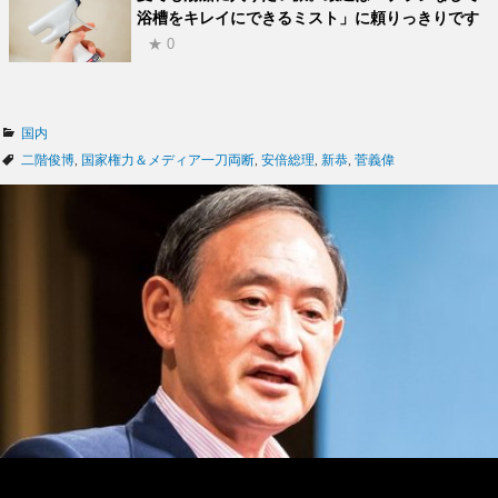
浴槽をキレイにできるミスト」に頼りっきりです
★ 0
カ
国内
テ
タ
二階俊博
,
国家権力＆メディア一刀両断
,
安倍総理
,
新恭
,
菅義偉
ゴ
グ
リ
ー