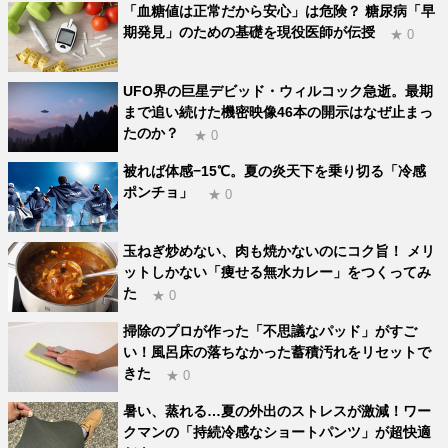
「血糖値は正常だから安心」は危険？ 糖尿病「早
期発見」のための基礎を現役医師が伝授
★ 0
UFO界の巨星デビッド・ウィルコック急逝。最期
まで追い続けた機密映像46本の開示はなぜ止まっ
たのか？
★ 0
被れば体感−15℃。夏の炎天下を乗り切る「冷感
ポンチョ」
★ 0
玉ねぎ炒めない、肉も焼かないのにコク旨！ メリ
ットしかない「痩せる無水カレー」をつくってみ
た
★ 0
掃除のプロが作った「不思議なパッド」がすご
い！風呂床の落ちなかった蓄積汚れをリセットで
きた
★ 0
暑い、蒸れる…夏の外出のストレスが激減！ワー
クマンの「持続冷感なショートパンツ」が超快適