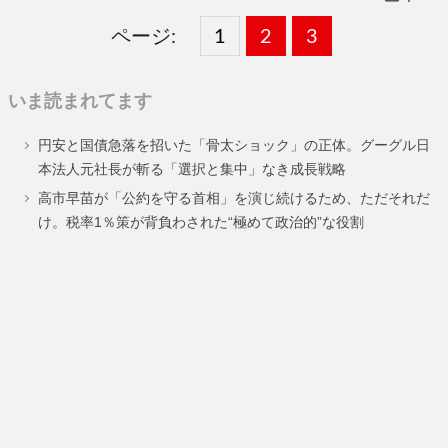
ページ:
固
1
固
2
,
固
3
,
定
定
定
いま読まれてます
ペ
ペ
ペ
円安と国債急落を招いた「骨太ショック」の正体。グーグル日
ー
ー
ー
本法人元社長が斬る「選択と集中」なき成長戦略
ジ
ジ
ジ
高市早苗が「公約を守る首相」を演じ続けるため、ただそれだ
け。税率1％策が背負わされた“極めて政治的”な役割