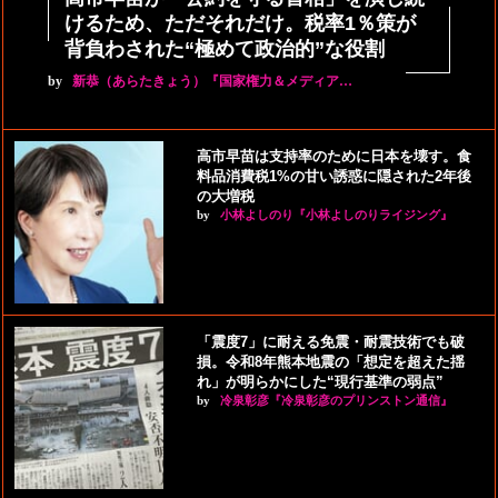
けるため、ただそれだけ。税率1％策が
背負わされた“極めて政治的”な役割
by
新恭（あらたきょう）『国家権力＆メディア…
高市早苗は支持率のために日本を壊す。食
料品消費税1%の甘い誘惑に隠された2年後
の大増税
by
小林よしのり『小林よしのりライジング』
「震度7」に耐える免震・耐震技術でも破
損。令和8年熊本地震の「想定を超えた揺
れ」が明らかにした“現行基準の弱点”
by
冷泉彰彦『冷泉彰彦のプリンストン通信』