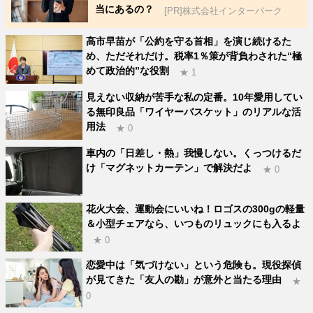
当にあるの？
[PR]株式会社インターパーク
高市早苗が「公約を守る首相」を演じ続けるた
め、ただそれだけ。税率1％策が背負わされた“極
めて政治的”な役割
★ 1
見えない収納が苦手な私の定番。10年愛用してい
る無印良品「ワイヤーバスケット」のリアルな活
用法
★ 0
車内の「日差し・熱」我慢しない。くっつけるだ
け「マグネットカーテン」で解決だよ
★ 0
花火大会、運動会にいいね！ロゴスの300gの軽量
＆小型チェアなら、いつものリュックにも入るよ
★ 0
恋愛中は「気づけない」という危険も。現役探偵
が見てきた「友人の勘」が意外と当たる理由
★
0