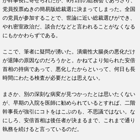
が幹事長に寄せられたが、9月1日の総務会であっさり、
党員投票ぬきの簡易版総裁選に決まってしまった。全国
の党員が参加することで、世論に近い総裁選びができ、
やれ密室政治だ、談合だなどと言われることがなくなる
にもかかわらずである。
ここで、筆者に疑問が湧いた。潰瘍性大腸炎の悪化だけ
が退陣の原因なのだろうかと。かねてより知られた安倍
首相の持病であって、悪化したからといって、何日も長
時間にわたる検査が必要だとは思えない。
まさか、別の深刻な病変が見つかったとは思いたくない
が、早期の入院を医師に勧められているとすれば、二階
幹事長が強引にコトをはこぶのも、不思議ではない。な
にしろ、安倍首相は後任者が決まるまで、これまで通り
執務を続けると言っているのだ。