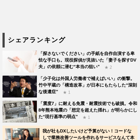
シェアランキング
「探さないでください」の手紙を自作自演する卑
怯な手口も。現役探偵が見抜いた「妻子を探すDV
夫」の依頼に潜む“本当の狙い”
★ 2
「少子化は外国人労働者で補えばいい」の衝撃。
竹中平蔵の「構造改革」が日本にもたらした“深刻
な後遺症”
★ 1
「震度7」に耐える免震・耐震技術でも破損。令和
8年熊本地震の「想定を超えた揺れ」が明らかにし
た“現行基準の弱点”
★ 1
我が社もDXしたいけど予算がない！コードな
しで業務改善ツールを作れるサービスなんて本