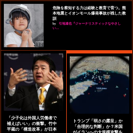
危険を察知する力は経験と教育で育つ。熊
本地震とイオンモール爆発事故が残した教
訓
by
引地達也『ジャーナリスティックなやさし
い…
「少子化は外国人労働者で
トランプ「弱さの露呈」か
補えばいい」の衝撃。竹中
「合理的な判断」か？米国
平蔵の「構造改革」が日本
がイランへの大規模攻撃を