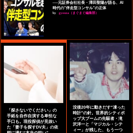
──元証券会社社長・澤田聖陽が語る、AI
時代の"伴走型コンサル"の正体
by
gyouza（まぐまぐ編集部）
没後20年に動きだす“凍った
「探さないでください」の
時計”の針。世界的シティポ
手紙を自作自演する卑怯な
ップ大ブームの先駆者・滝
手口も。現役探偵が見抜い
沢洋一と「マジカル・シテ
た「妻子を探すDV夫」の依
ィー」が残した、もう一つ
頼に潜む“本当の狙い”