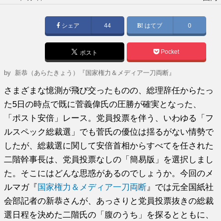
稿
日:
シェア
44
はてブ
0
Pocket
ポスト
by
新恭（あらたきょう）『国家権力＆メディア一刀両断』
さまざまな憶測が飛び交ったものの、総理辞任からたっ
た5日の時点で既に菅義偉氏の圧勝が確実となった、
「ポスト安倍」レース。党員投票を伴う、いわゆる「フ
ルスペック総裁選」でも菅氏の優位は揺るがない情勢で
したが、総裁選に関して安倍首相からすべてを任された
二階幹事長は、党員投票なしの「簡易版」を選択しまし
た。そこにはどんな思惑があるのでしょうか。今回のメ
ルマガ『
国家権力＆メディア一刀両断
』では元全国紙社
会部記者の新恭さんが、あっさりと党員投票抜きの総裁
選日程を決めた二階氏の「腹のうち」を探るとともに、