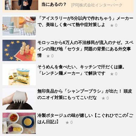
当にあるの？
[PR]株式会社インターパーク
「アイスラリーが5分以内で作れちゃう」メーカー
で、美味しく食べて熱中症対策しよ
★ 0
モロッコから6万人の不法移民が流入のナゼ。スペ
インの飛び地「セウタ」問題の背景にある外交事
情
★ 0
そうめんを食べたい、キッチンで汗だくは嫌。
「レンチン麺メーカー」で解決です
★ 0
無印良品から「シャンプーブラシ」が出た！ 頭皮
のニオイ対策にもってこいだな
★ 0
冷製ポタージュの味が嬉しい【こぐれひでこの｢ご
はん日記｣】
★ 0