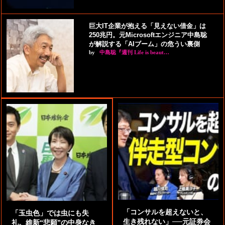
巨大IT企業が抱える「見えない借金」は
250兆円。元Microsoftエンジニア中島聡
が解説する「AIブーム」の危うい裏側
by
中島聡『週刊 Life is beaut…
「コンサルを超えないと、
「玉虫色」では虫にも失
生き残れない」──元証券会
礼。維新“悲願”の中身なき