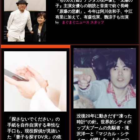
『もののけ姫』アシタカ役声優と『太陽の
子』主演女優らの朗読と音楽で紡ぐ長崎
「原爆の悲劇」。今年は阿川佐和子、中江
有里に加えて、有森也実、魏涼子も出演
by
まぐまぐニュース スタッフ
没後20年に動きだす“凍った
「探さないでください」の
時計”の針。世界的シティポ
手紙を自作自演する卑怯な
ップ大ブームの先駆者・滝
手口も。現役探偵が見抜い
沢洋一と「マジカル・シテ
た「妻子を探すDV夫」の依
ィー」が残した、もう一つ