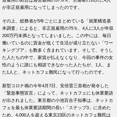
規雇用の割合は過去最高の37.8％、労働者の10人に4人
が非正規雇用になってしまったのです。
その上、総務省が5年ごとにまとめている「就業構造基
本調査」によると、非正規雇用の75％、4人に3人が年収
200万円未満となってしまいました。この中には、毎日
働いているのに賃金が低くて生活が成り立たない「ワー
キングプア」も数多く含まれています。そして、そうし
た人たちの中で、家賃が払えなくなり、今回の事件の女
性のように誰にも相談できなかった人たちが、1人、ま
た1人と、ネットカフェ難民になって行ったのです。
新型コロナ禍の今年4月7日、安倍晋三首相が発令した
「緊急事態宣言」によって、ネットカフェにも休業要請
が出されました。東京都の小池百合子知事は、ネットカ
フェを最も休業要請期間の長い「ステップ3」に含めた
ため、4,000人を超える東京23区のネットカフェ難民は