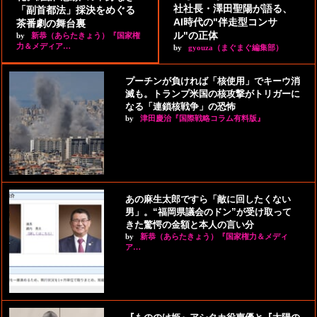
社社長・澤田聖陽が語る、
「副首都法」採決をめぐる
AI時代の"伴走型コンサ
茶番劇の舞台裏
ル"の正体
by
新恭（あらたきょう）『国家権
力＆メディア…
by
gyouza（まぐまぐ編集部）
プーチンが負ければ「核使用」でキーウ消
滅も。トランプ米国の核攻撃がトリガーに
なる「連鎖核戦争」の恐怖
by
津田慶治『国際戦略コラム有料版』
あの麻生太郎ですら「敵に回したくない
男」。“福岡県議会のドン”が受け取って
きた驚愕の金額と本人の言い分
by
新恭（あらたきょう）『国家権力＆メディ
ア…