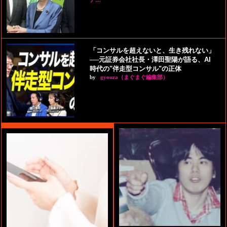
ア…
「コンサルを超えないと、生き残れない」
──元証券会社社長・澤田聖陽が語る、AI
時代の"伴走型コンサル"の正体
by
gyouza（まぐまぐ編集部）