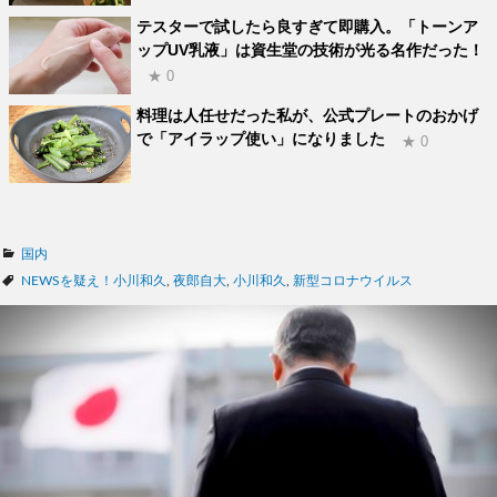
テスターで試したら良すぎて即購入。「トーンア
ップUV乳液」は資生堂の技術が光る名作だった！
★ 0
料理は人任せだった私が、公式プレートのおかげ
で「アイラップ使い」になりました
★ 0
カ
国内
テ
タ
NEWSを疑え！小川和久
,
夜郎自大
,
小川和久
,
新型コロナウイルス
ゴ
グ
リ
ー