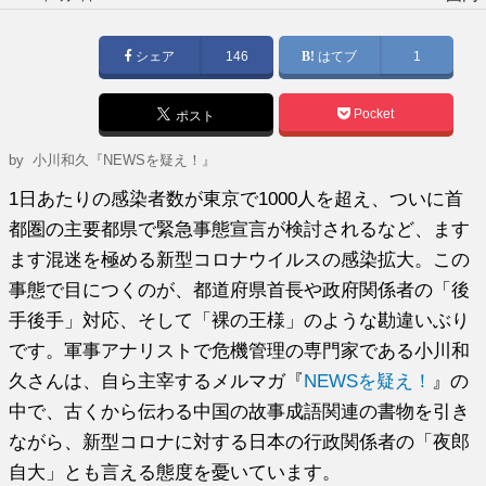
稿
日:
シェア
146
はてブ
1
Pocket
ポスト
by
小川和久『NEWSを疑え！』
1日あたりの感染者数が東京で1000人を超え、ついに首
都圏の主要都県で緊急事態宣言が検討されるなど、ます
ます混迷を極める新型コロナウイルスの感染拡大。この
事態で目につくのが、都道府県首長や政府関係者の「後
手後手」対応、そして「裸の王様」のような勘違いぶり
です。軍事アナリストで危機管理の専門家である小川和
久さんは、自ら主宰するメルマガ『
NEWSを疑え！
』の
中で、古くから伝わる中国の故事成語関連の書物を引き
ながら、新型コロナに対する日本の行政関係者の「夜郎
自大」とも言える態度を憂いています。