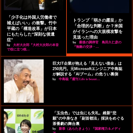
「少子化は外国人労働者で
トランプ「弱さの露呈」か
補えばいい」の衝撃。竹中
「合理的な判断」か？米国
平蔵の「構造改革」が日本
がイランへの大規模攻撃を
にもたらした“深刻な後遺
見送った理由
症”
by
最後の調停官 島田久仁彦の
by
大村大次郎『大村大次郎の本音
『無敵の交渉・…
で役に立つ税…
巨大IT企業が抱える「見えない借金」は
250兆円。元Microsoftエンジニア中島聡
が解説する「AIブーム」の危うい裏側
by
中島聡『週刊 Life is beaut…
「玉虫色」では虫にも失礼。維新“悲
願”の中身なき「副首都法」採決をめぐる
茶番劇の舞台裏
by
新恭（あらたきょう）『国家権力＆メディ