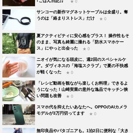
｢ごはん日記｣】
★ 0
サンコーの新作マグネットケーブルは全盛り。奪
うのは「絡まりストレス」だけ
★ 0
夏アクティビティに安心感をプラス！ 操作性もそ
のまま、写真も綺麗に撮れる「防水スマホケー
ス」にやっと出会った
★ 0
ニオイが気になる頭皮に、週2回のスペシャルケ
ア。ダヴィネスの「海塩スクラブ」で夏の不快感
が軽くなった
★ 0
「レシピ動画を観ながら楽しくお料理」できるよ
うになった！山崎実業の意外な逸品でキッチン狭
い問題も改善
★ 0
スマホ代を抑えたいあなたへ。OPPOのAIカメラ
モデルが3万円切ってます
★ 0
無印良品やパタゴニアも。1泊2日に便利な「大き