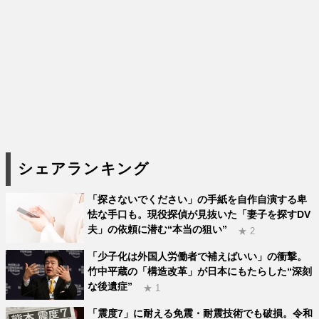
シェアランキング
「探さないでください」の手紙を自作自演する卑
怯な手口も。現役探偵が見抜いた「妻子を探すDV
夫」の依頼に潜む“本当の狙い”
★ 2
「少子化は外国人労働者で補えばいい」の衝撃。
竹中平蔵の「構造改革」が日本にもたらした“深刻
な後遺症”
★ 1
「震度7」に耐える免震・耐震技術でも破損。令和