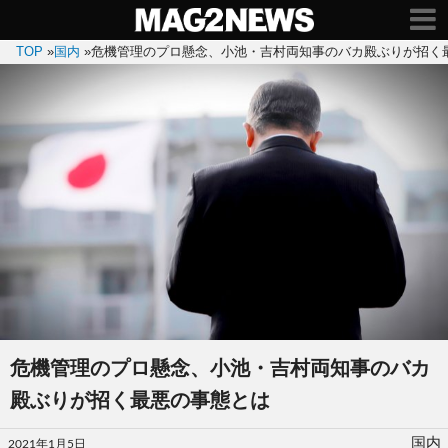
TOP
»
国内
»
危機管理のプロ懸念、小池・吉村両知事のバカ殿ぶりが招く
危機管理のプロ懸念、小池・吉村両知事のバカ
殿ぶりが招く最悪の事態とは
投
国内
2021年1月5日