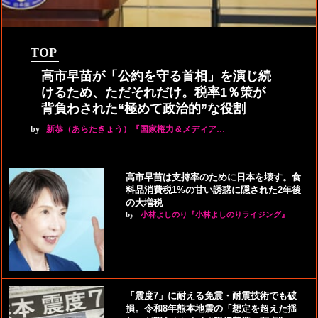
TOP
高市早苗が「公約を守る首相」を演じ続
けるため、ただそれだけ。税率1％策が
背負わされた“極めて政治的”な役割
by
新恭（あらたきょう）『国家権力＆メディア…
高市早苗は支持率のために日本を壊す。食
料品消費税1%の甘い誘惑に隠された2年後
の大増税
by
小林よしのり『小林よしのりライジング』
「震度7」に耐える免震・耐震技術でも破
損。令和8年熊本地震の「想定を超えた揺