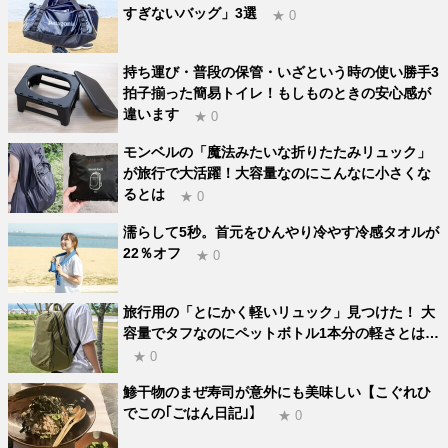
すぎないバッグ」3選
★ 0
持ち運び・普段の保管・いざという時の使い勝手3
拍子揃った簡易トイレ！もしものときの安心感が
違います
★ 0
モンベルの「魔法みたいな折りたたみリュック」
が旅行で大活躍！大容量なのにこんなに小さくな
るとは
★ 0
濡らして5秒。首元をひんやり冷やす冷感タオルが
22％オフ
★ 0
旅行用の「とにかく軽いリュック」見つけた！ 大
容量でタフなのにペットボトル1本分の軽さとは…
★ 0
鯵干物のまぜ寿司が意外にも美味しい【こぐれひ
でこの｢ごはん日記｣】
★ 0