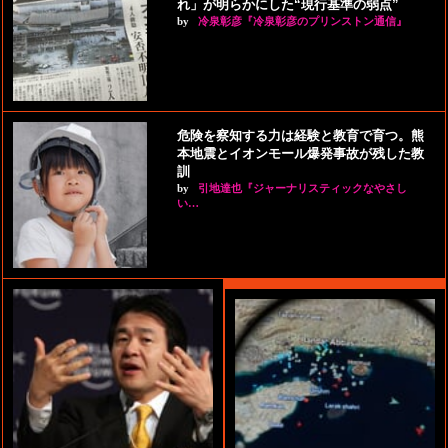
れ」が明らかにした“現行基準の弱点”
by
冷泉彰彦『冷泉彰彦のプリンストン通信』
危険を察知する力は経験と教育で育つ。熊
本地震とイオンモール爆発事故が残した教
訓
by
引地達也『ジャーナリスティックなやさし
い…