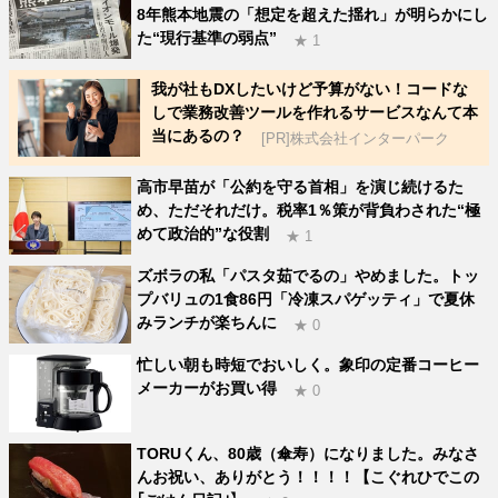
8年熊本地震の「想定を超えた揺れ」が明らかにし
た“現行基準の弱点”
★ 1
我が社もDXしたいけど予算がない！コードな
しで業務改善ツールを作れるサービスなんて本
当にあるの？
[PR]株式会社インターパーク
高市早苗が「公約を守る首相」を演じ続けるた
め、ただそれだけ。税率1％策が背負わされた“極
めて政治的”な役割
★ 1
ズボラの私「パスタ茹でるの」やめました。トッ
プバリュの1食86円「冷凍スパゲッティ」で夏休
みランチが楽ちんに
★ 0
忙しい朝も時短でおいしく。象印の定番コーヒー
メーカーがお買い得
★ 0
TORUくん、80歳（傘寿）になりました。みなさ
んお祝い、ありがとう！！！！【こぐれひでこの