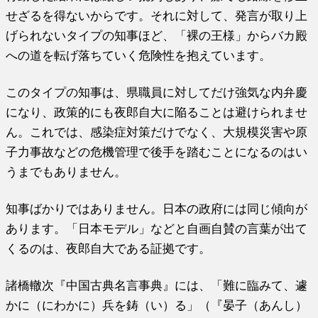
せざるを得ないからです。それに対して、発言が取り上
げられないタイプの知事ほど、「裸の王様」からバカ殿
への道を転げ落ちていく危険性を抱えています。
このタイプの知事は、県職員に対してだけ強気な内弁慶
になり、政策的にも夜郎自大に陥ることは避けられませ
ん。これでは、感染症対策だけでなく、大規模災害や原
子力事故などの危機管理で後手を踏むことになるのはい
うまでもありません。
知事ばかりではありません。日本の政府には同じ傾向が
あります。「日本モデル」などと自画自賛の言葉が出て
くるのは、夜郎自大である証拠です。
諸橋轍次『中国古典名言事典』には、「難に臨みて、遽
かに（にわかに）兵を鋳（い）る」（『晏子（あんし）