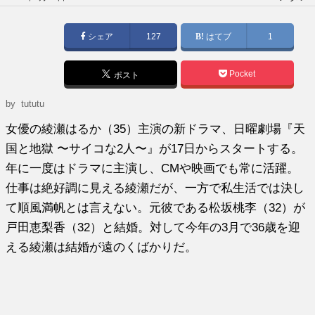
稿
日:
シェア
127
はてブ
1
Pocket
ポスト
by tututu
女優の綾瀬はるか（35）主演の新ドラマ、日曜劇場『天
国と地獄 〜サイコな2人〜』が17日からスタートする。
年に一度はドラマに主演し、CMや映画でも常に活躍。
仕事は絶好調に見える綾瀬だが、一方で私生活では決し
て順風満帆とは言えない。
元彼である松坂桃李（32）が
戸田恵梨香（32）と結婚。対して今年の3月で36歳を迎
える綾瀬は結婚が遠のくばかりだ。