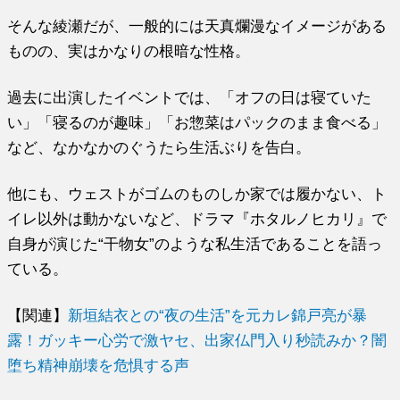
そんな綾瀬だが、一般的には天真爛漫なイメージがある
ものの、実はかなりの根暗な性格。
過去に出演したイベントでは、「オフの日は寝ていた
い」「寝るのが趣味」「お惣菜はパックのまま食べる」
など、なかなかのぐうたら生活ぶりを告白。
他にも、ウェストがゴムのものしか家では履かない、ト
イレ以外は動かないなど、ドラマ『ホタルノヒカリ』で
自身が演じた“干物女”のような私生活であることを語っ
ている。
【関連】
新垣結衣との“夜の生活”を元カレ錦戸亮が暴
露！ガッキー心労で激ヤセ、出家仏門入り秒読みか？闇
堕ち精神崩壊を危惧する声