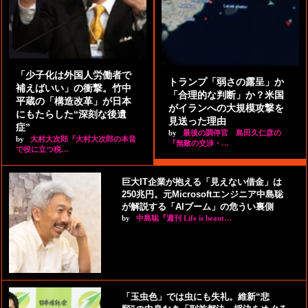
「少子化は外国人労働者で
トランプ「弱さの露呈」か
補えばいい」の衝撃。竹中
「合理的な判断」か？米国
平蔵の「構造改革」が日本
がイランへの大規模攻撃を
にもたらした“深刻な後遺
見送った理由
症”
by
最後の調停官 島田久仁彦の
by
大村大次郎『大村大次郎の本音
『無敵の交渉・…
で役に立つ税…
巨大IT企業が抱える「見えない借金」は
250兆円。元Microsoftエンジニア中島聡
が解説する「AIブーム」の危うい裏側
by
中島聡『週刊 Life is beaut…
「玉虫色」では虫にも失礼。維新“悲