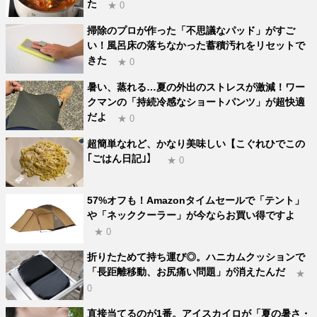
た
★ 0
掃除のプロが作った「不思議なパッド」がすご
い！風呂床の落ちなかった蓄積汚れをリセットで
きた
★ 0
暑い、蒸れる…夏の外出のストレスが激減！ワー
クマンの「持続冷感なショートパンツ」が超快適
だよ
★ 0
超簡単なれど、かなり美味しい【こぐれひでこの
｢ごはん日記｣】
★ 0
57%オフも！Amazonタイムセールで「テント」
や「ネッククーラー」が今ならお買い得ですよ
★ 0
折りたためて持ち運び◎。ハニカムクッションで
「長距離移動、お尻痛い問題」が消えたんだ
★
0
直接当てるのが1番。アイスカイロが「夏の暑さ・