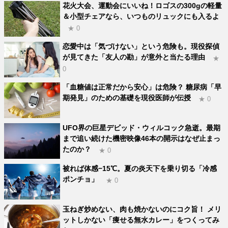
花火大会、運動会にいいね！ロゴスの300gの軽量
＆小型チェアなら、いつものリュックにも入るよ
★ 0
恋愛中は「気づけない」という危険も。現役探偵
が見てきた「友人の勘」が意外と当たる理由
★
0
「血糖値は正常だから安心」は危険？ 糖尿病「早
期発見」のための基礎を現役医師が伝授
★ 0
UFO界の巨星デビッド・ウィルコック急逝。最期
まで追い続けた機密映像46本の開示はなぜ止まっ
たのか？
★ 0
被れば体感−15℃。夏の炎天下を乗り切る「冷感
ポンチョ」
★ 0
玉ねぎ炒めない、肉も焼かないのにコク旨！ メリ
ットしかない「痩せる無水カレー」をつくってみ