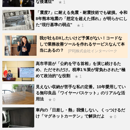
な後遺症”
★ 1
「震度7」に耐える免震・耐震技術でも破損。令和
8年熊本地震の「想定を超えた揺れ」が明らかにし
た“現行基準の弱点”
★ 1
我が社もDXしたいけど予算がない！コードな
しで業務改善ツールを作れるサービスなんて本
当にあるの？
[PR]株式会社インターパーク
高市早苗が「公約を守る首相」を演じ続けるた
め、ただそれだけ。税率1％策が背負わされた“極
めて政治的”な役割
★ 1
見えない収納が苦手な私の定番。10年愛用してい
る無印良品「ワイヤーバスケット」のリアルな活
用法
★ 0
車内の「日差し・熱」我慢しない。くっつけるだ
け「マグネットカーテン」で解決だよ
★ 0