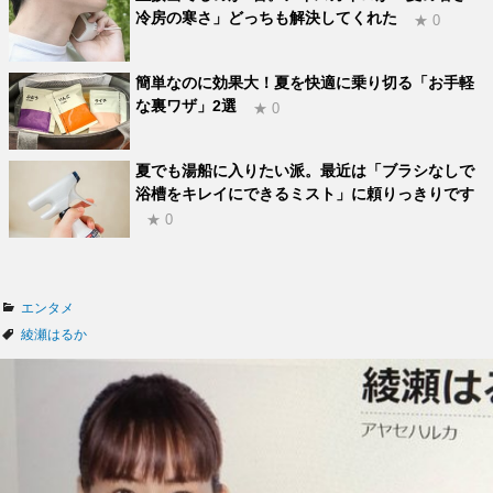
冷房の寒さ」どっちも解決してくれた
★ 0
簡単なのに効果大！夏を快適に乗り切る「お手軽
な裏ワザ」2選
★ 0
夏でも湯船に入りたい派。最近は「ブラシなしで
浴槽をキレイにできるミスト」に頼りっきりです
★ 0
カ
エンタメ
テ
タ
綾瀬はるか
ゴ
グ
リ
ー