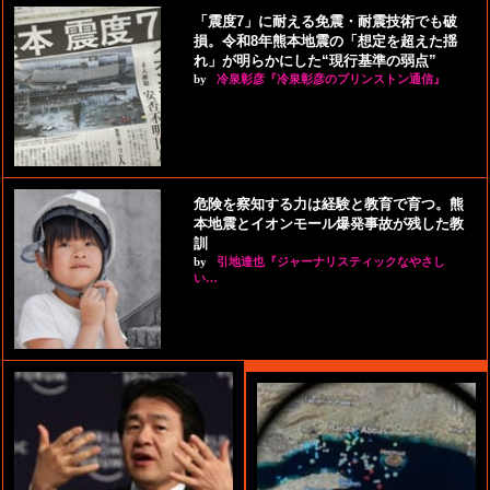
「震度7」に耐える免震・耐震技術でも破
損。令和8年熊本地震の「想定を超えた揺
れ」が明らかにした“現行基準の弱点”
by
冷泉彰彦『冷泉彰彦のプリンストン通信』
危険を察知する力は経験と教育で育つ。熊
本地震とイオンモール爆発事故が残した教
訓
by
引地達也『ジャーナリスティックなやさし
い…