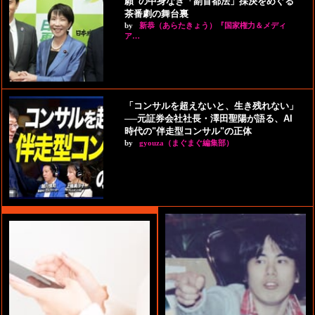
願”の中身なき「副首都法」採決をめぐる
茶番劇の舞台裏
by
新恭（あらたきょう）『国家権力＆メディ
ア…
「コンサルを超えないと、生き残れない」
──元証券会社社長・澤田聖陽が語る、AI
時代の"伴走型コンサル"の正体
by
gyouza（まぐまぐ編集部）