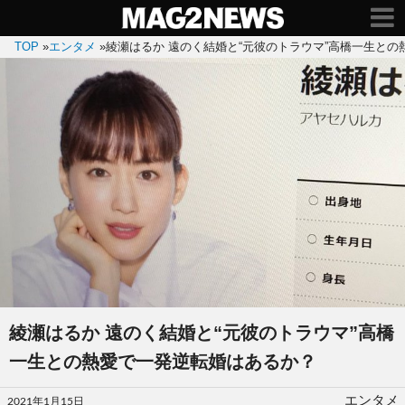
TOP
»
エンタメ
»
綾瀬はるか 遠のく結婚と“元彼のトラウマ”高橋一生と
綾瀬はるか 遠のく結婚と“元彼のトラウマ”高橋
一生との熱愛で一発逆転婚はあるか？
投
エンタメ
2021年1月15日