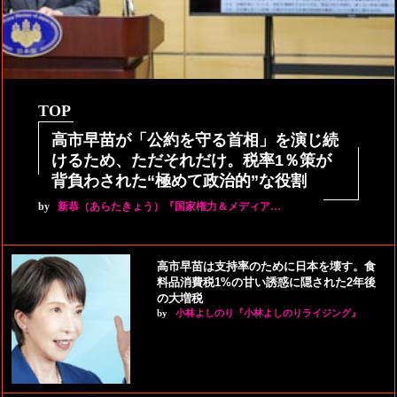
TOP
高市早苗が「公約を守る首相」を演じ続
けるため、ただそれだけ。税率1％策が
背負わされた“極めて政治的”な役割
by
新恭（あらたきょう）『国家権力＆メディア…
高市早苗は支持率のために日本を壊す。食
料品消費税1%の甘い誘惑に隠された2年後
の大増税
by
小林よしのり『小林よしのりライジング』