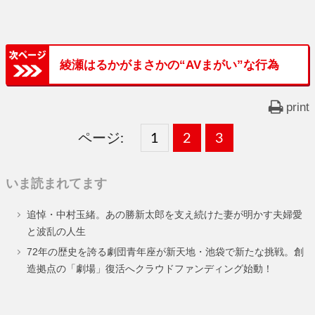
綾瀬はるかがまさかの“AVまがい”な行為
print
ページ:
固
1
固
2
,
固
3
,
定
定
定
いま読まれてます
ペ
ペ
ペ
追悼・中村玉緒。あの勝新太郎を支え続けた妻が明かす夫婦愛
ー
ー
ー
と波乱の人生
ジ
ジ
ジ
72年の歴史を誇る劇団青年座が新天地・池袋で新たな挑戦。創
造拠点の「劇場」復活へクラウドファンディング始動！