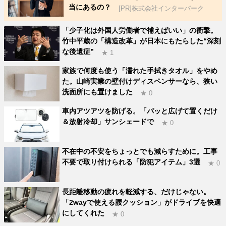
当にあるの？
[PR]株式会社インターパーク
「少子化は外国人労働者で補えばいい」の衝撃。
竹中平蔵の「構造改革」が日本にもたらした“深刻
な後遺症”
★ 1
家族で何度も使う「濡れた手拭きタオル」をやめ
た。山崎実業の壁付けディスペンサーなら、狭い
洗面所にも置けました
★ 0
車内アツアツを防げる。「パッと広げて置くだけ
＆放射冷却」サンシェードで
★ 0
不在中の不安をちょっとでも減らすために。工事
不要で取り付けられる「防犯アイテム」3選
★ 0
長距離移動の疲れを軽減する、だけじゃない。
「2wayで使える腰クッション」がドライブを快適
にしてくれた
★ 0