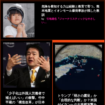
危険を察知する力は経験と教育で育つ。熊
本地震とイオンモール爆発事故が残した教
訓
by
引地達也『ジャーナリスティックなやさし
い…
「少子化は外国人労働者で
トランプ「弱さの露呈」か
補えばいい」の衝撃。竹中
「合理的な判断」か？米国
平蔵の「構造改革」が日本
がイランへの大規模攻撃を