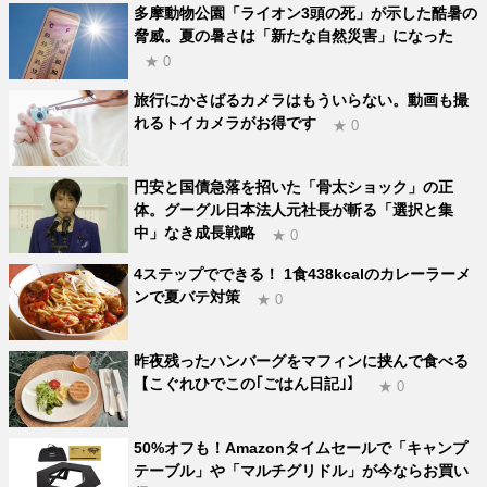
多摩動物公園「ライオン3頭の死」が示した酷暑の
脅威。夏の暑さは「新たな自然災害」になった
★ 0
旅行にかさばるカメラはもういらない。動画も撮
れるトイカメラがお得です
★ 0
円安と国債急落を招いた「骨太ショック」の正
体。グーグル日本法人元社長が斬る「選択と集
中」なき成長戦略
★ 0
4ステップでできる！ 1食438kcalのカレーラーメ
ンで夏バテ対策
★ 0
昨夜残ったハンバーグをマフィンに挟んで食べる
【こぐれひでこの｢ごはん日記｣】
★ 0
50%オフも！Amazonタイムセールで「キャンプ
テーブル」や「マルチグリドル」が今ならお買い