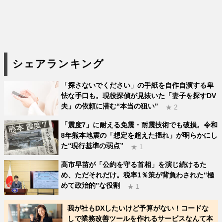
シェアランキング
「探さないでください」の手紙を自作自演する卑
怯な手口も。現役探偵が見抜いた「妻子を探すDV
夫」の依頼に潜む“本当の狙い”
★ 2
「震度7」に耐える免震・耐震技術でも破損。令和
8年熊本地震の「想定を超えた揺れ」が明らかにし
た“現行基準の弱点”
★ 1
高市早苗が「公約を守る首相」を演じ続けるた
め、ただそれだけ。税率1％策が背負わされた“極
めて政治的”な役割
★ 1
我が社もDXしたいけど予算がない！コードな
しで業務改善ツールを作れるサービスなんて本