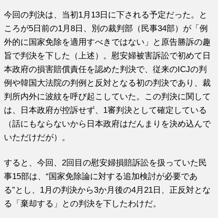
今回の判決は、当初1月13日に下される予定だった。と
ころが5日前の1月8日、別の裁判部（民事34部）が「例
外的に国家免除を適用すべきではない」と原告勝訴の趣
旨で判決を下した（上述）。慰安婦被害訴訟で初めて日
本政府の損害賠償責任を認めた判決で、従来のICJの判
例や韓国大法院の判例と反対となる初の判決であり、裁
判所内外に波紋を呼び起こしていた。この判決に関して
は、日本政府が控訴せず、1審判決として確定している
（話にもならないから日本政府はだんまりを決め込んで
いただけだが）。
すると、今回、2回目の慰安婦損賠訴訟を扱っていた民
事15部は、“国家免除論に対する追加検討が必要であ
る”とし、1月の判決から3か月後の4月21日、正反対とな
る「棄却する」との判決を下したわけだ。