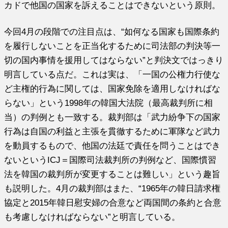
カドで他国の国家を訴えることはできないという原則。
今回4月の段階での注目点は、“如何なる国家も国際条約
を履行しないことを正当化するために司法部の判決等一
切の国内事情を援用してはならない”と判決文ではっきり
明言している点だ。これは実は、「一国の公権力行使な
ど主権的行為に関しては、国家免除を適用しなければな
らない」という1998年の韓国大法院（最高裁判所に相
当）の判例とも一致する。裁判部は「武力紛争下の国家
行為は自国の利益と主張を貫徹するために軍隊など武力
を動員するもので、他国の法廷で責任を問うことはでき
ないというICJ＝国際司法裁判所の判例など、国際慣習
法を韓国の裁判所が変更することは難しい」という趣旨
も説明した。4月の裁判部はまた、“1965年の韓日請求権
協定と2015年韓日慰安婦の合意など両国間の条約と合意
も考慮しなければならない”と明言している。