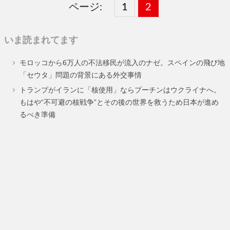
ページ:
固
1
固
2
,
定
定
いま読まれてます
ペ
ペ
モロッコから6万人の不法移民が流入のナゼ。スペインの飛び地
ー
ー
「セウタ」問題の背景にある外交事情
ジ
ジ
トランプがイランに「核使用」ならプーチンはウクライナへ。
もはや“不可避の核戦争”とその後の世界を救うため日本が進め
るべき準備