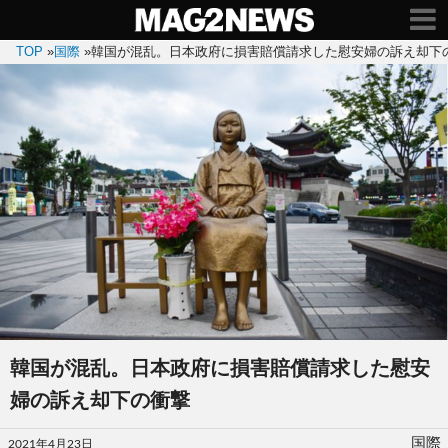
TOP
»
国際
»
韓国が混乱。日本政府に損害賠償請求した慰安婦の訴え却下
韓国が混乱。日本政府に損害賠償請求した慰安
婦の訴え却下の衝撃
投
国際
2021年4月23日