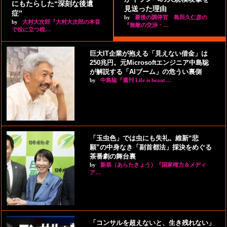
にもたらした“深刻な後遺
見送った理由
症”
by
最後の調停官 島田久仁彦の
by
大村大次郎『大村大次郎の本音
『無敵の交渉・…
で役に立つ税…
巨大IT企業が抱える「見えない借金」は
250兆円。元Microsoftエンジニア中島聡
が解説する「AIブーム」の危うい裏側
by
中島聡『週刊 Life is beaut…
「玉虫色」では虫にも失礼。維新“悲
願”の中身なき「副首都法」採決をめぐる
茶番劇の舞台裏
by
新恭（あらたきょう）『国家権力＆メディ
ア…
「コンサルを超えないと、生き残れない」