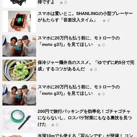
得ですよ
★ 0
スマホは置いとこ。SHANLINGの小型プレーヤー
がもたらす「音楽没入タイム」
★ 0
スマホに20万円も払う前に、モトローラの
「moto g37j」を見てほしい
★ 0
保冷ジャー麺弁当のススメ。「ゆでずに約5分で完
成」するコツがあるんだ
★ 0
スマホに20万円も払う前に、モトローラの
「moto g37j」を見てほしい
★ 0
200円で旅行パッキングを効率化！ゴチャゴチャ
にならないし、ロスバゲ対策にもなる裏技を見つ
けた
★ 0
水深10mでも使える「写ルンです」が登場！ コン