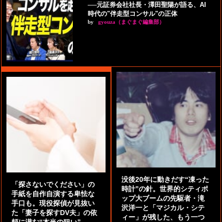
──元証券会社社長・澤田聖陽が語る、AI
時代の"伴走型コンサル"の正体
by
gyouza（まぐまぐ編集部）
没後20年に動きだす“凍った
「探さないでください」の
時計”の針。世界的シティポ
手紙を自作自演する卑怯な
ップ大ブームの先駆者・滝
手口も。現役探偵が見抜い
沢洋一と「マジカル・シテ
た「妻子を探すDV夫」の依
ィー」が残した、もう一つ
頼に潜む“本当の狙い”