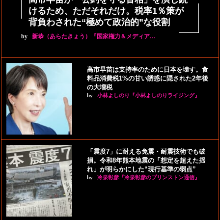
けるため、ただそれだけ。税率1％策が
背負わされた“極めて政治的”な役割
by
新恭（あらたきょう）『国家権力＆メディア…
高市早苗は支持率のために日本を壊す。食
料品消費税1%の甘い誘惑に隠された2年後
の大増税
by
小林よしのり『小林よしのりライジング』
「震度7」に耐える免震・耐震技術でも破
損。令和8年熊本地震の「想定を超えた揺
れ」が明らかにした“現行基準の弱点”
by
冷泉彰彦『冷泉彰彦のプリンストン通信』