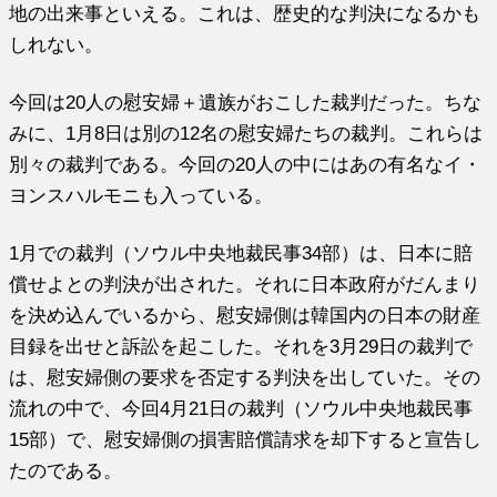
地の出来事といえる。これは、歴史的な判決になるかも
しれない。
今回は20人の慰安婦＋遺族がおこした裁判だった。ちな
みに、1月8日は別の12名の慰安婦たちの裁判。これらは
別々の裁判である。今回の20人の中にはあの有名なイ・
ヨンスハルモニも入っている。
1月での裁判（ソウル中央地裁民事34部）は、日本に賠
償せよとの判決が出された。それに日本政府がだんまり
を決め込んでいるから、慰安婦側は韓国内の日本の財産
目録を出せと訴訟を起こした。それを3月29日の裁判で
は、慰安婦側の要求を否定する判決を出していた。その
流れの中で、今回4月21日の裁判（ソウル中央地裁民事
15部）で、慰安婦側の損害賠償請求を却下すると宣告し
たのである。