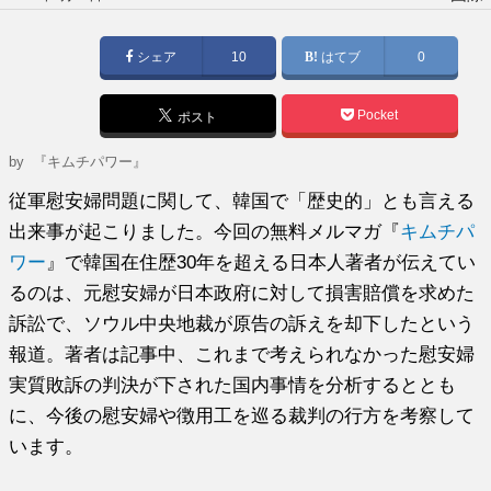
稿
日:
シェア
10
はてブ
0
Pocket
ポスト
by
『キムチパワー』
従軍慰安婦問題に関して、韓国で「歴史的」とも言える
出来事が起こりました。今回の無料メルマガ『
キムチパ
ワー
』で韓国在住歴30年を超える日本人著者が伝えてい
るのは、元慰安婦が日本政府に対して損害賠償を求めた
訴訟で、ソウル中央地裁が原告の訴えを却下したという
報道。著者は記事中、これまで考えられなかった慰安婦
実質敗訴の判決が下された国内事情を分析するととも
に、今後の慰安婦や徴用工を巡る裁判の行方を考察して
います。