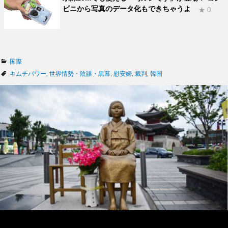
ビニから写真のデータ化もできちゃうよ
★ 0
カ
国際
テ
タ
キムチパワー
,
世界情勢・陰謀・黒幕
,
慰安婦
,
裁判
,
韓国
ゴ
グ
リ
ー