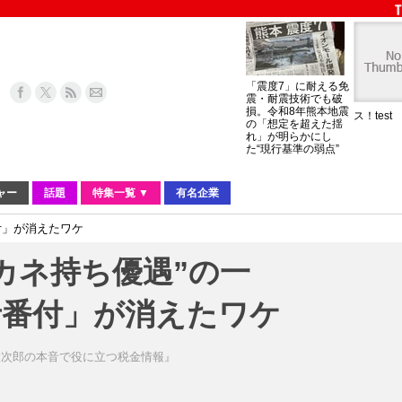
「震度7」に耐える免
震・耐震技術でも破
損。令和8年熊本地震
ス！test
の「想定を超えた揺
れ」が明らかにし
た“現行基準の弱点”
ャー
話題
特集一覧 ▼
有名企業
付」が消えたワケ
カネ持ち優遇”の一
者番付」が消えたワケ
大次郎の本音で役に立つ税金情報』