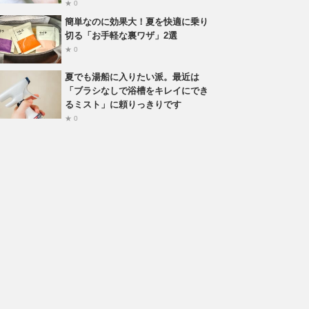
★ 0
簡単なのに効果大！夏を快適に乗り
切る「お手軽な裏ワザ」2選
★ 0
夏でも湯船に入りたい派。最近は
「ブラシなしで浴槽をキレイにでき
るミスト」に頼りっきりです
★ 0