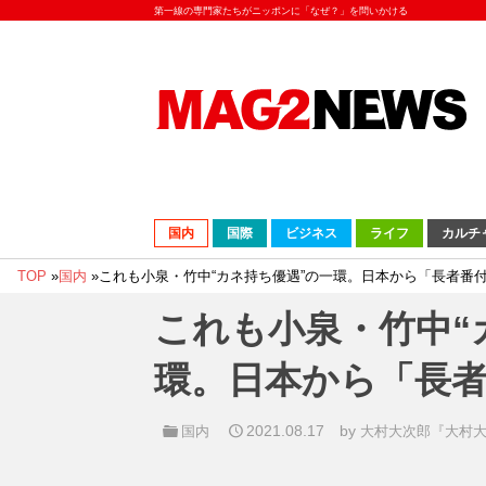
第一線の専門家たちがニッポンに「なぜ？」を問いかける
国内
国際
ビジネス
ライフ
カルチ
TOP
»
国内
»
これも小泉・竹中“カネ持ち優遇”の一環。日本から「長者番
これも小泉・竹中“
環。日本から「長
2021.08.17
by
国内
大村大次郎『大村