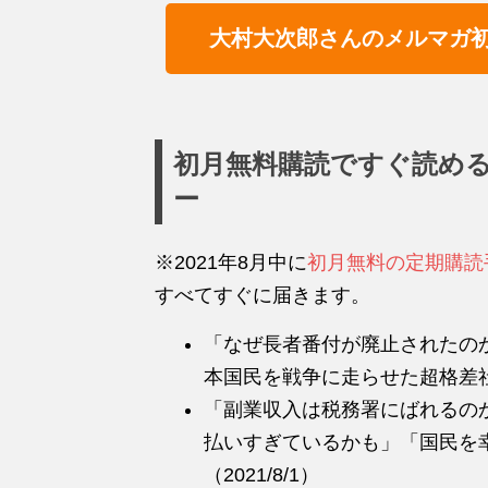
大村大次郎さんのメルマガ
初月無料購読ですぐ読める
ー
※2021年8月中に
初月無料の定期購読
すべてすぐに届きます。
「なぜ長者番付が廃止されたの
本国民を戦争に走らせた超格差社会」
「副業収入は税務署にばれるの
払いすぎているかも」「国民を
（2021/8/1）