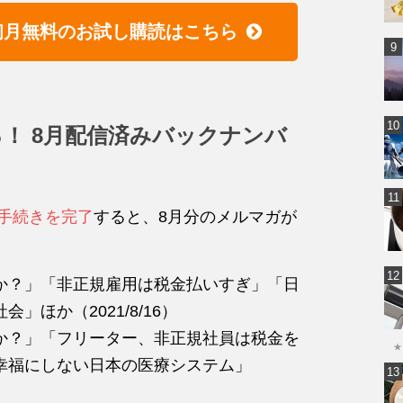
初月無料のお試し購読はこちら
！ 8月配信済みバックナンバ
手続きを完了
すると、8月分のメルマガが
か？」「非正規雇用は税金払いすぎ」「日
ほか（2021/8/16）
か？」「フリーター、非正規社員は税金を
★
幸福にしない日本の医療システム」