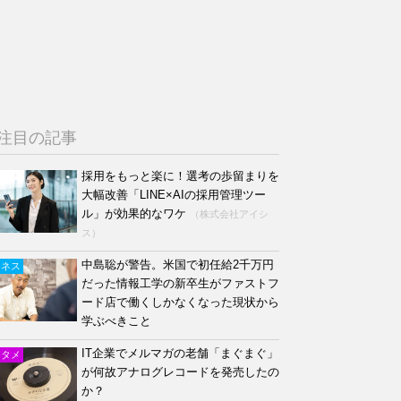
注目の記事
採用をもっと楽に！選考の歩留まりを
大幅改善「LINE×AIの採用管理ツー
ル」が効果的なワケ
（株式会社アイシ
ス）
中島聡が警告。米国で初任給2千万円
ジネス
だった情報工学の新卒生がファストフ
ード店で働くしかなくなった現状から
学ぶべきこと
IT企業でメルマガの老舗「まぐまぐ」
ンタメ
が何故アナログレコードを発売したの
か？