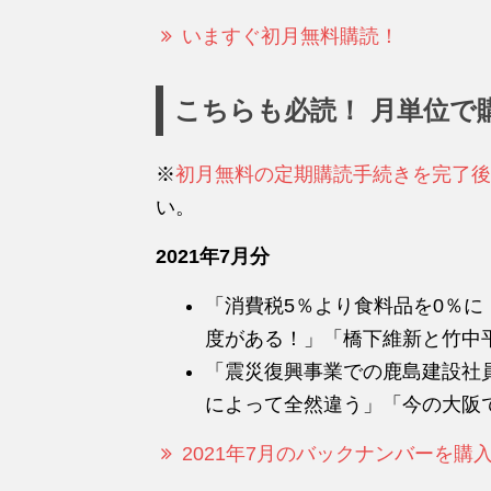
いますぐ初月無料購読！
こちらも必読！ 月単位で
※
初月無料の定期購読手続きを完了後
い。
2021年7月分
「消費税5％より食料品を0％
度がある！」「橋下維新と竹中平蔵
「震災復興事業での鹿島建設社
によって全然違う」「今の大阪では
2021年7月のバックナンバーを購