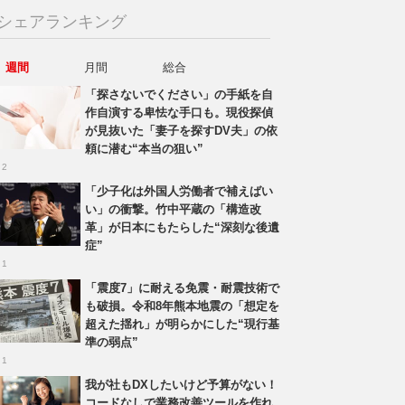
シェアランキング
週間
月間
総合
「探さないでください」の手紙を自
作自演する卑怯な手口も。現役探偵
が見抜いた「妻子を探すDV夫」の依
頼に潜む“本当の狙い”
 2
「少子化は外国人労働者で補えばい
い」の衝撃。竹中平蔵の「構造改
革」が日本にもたらした“深刻な後遺
症”
 1
「震度7」に耐える免震・耐震技術で
も破損。令和8年熊本地震の「想定を
超えた揺れ」が明らかにした“現行基
準の弱点”
 1
我が社もDXしたいけど予算がない！
コードなしで業務改善ツールを作れ