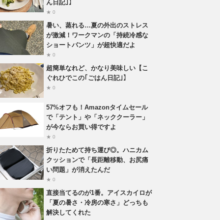
ん日記｣】
★ 0
暑い、蒸れる…夏の外出のストレス
が激減！ワークマンの「持続冷感な
ショートパンツ」が超快適だよ
★ 0
超簡単なれど、かなり美味しい【こ
ぐれひでこの｢ごはん日記｣】
★ 0
57%オフも！Amazonタイムセール
で「テント」や「ネッククーラー」
が今ならお買い得ですよ
★ 0
折りたためて持ち運び◎。ハニカム
クッションで「長距離移動、お尻痛
い問題」が消えたんだ
★ 0
直接当てるのが1番。アイスカイロが
「夏の暑さ・冷房の寒さ」どっちも
解決してくれた