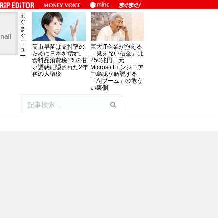
ま
ぐ
ま
ぐ
ニ
高市早苗は支持率の
巨大IT企業が抱える
ュ
ために日本を壊す。
「見えない借金」は
ー
食料品消費税1%の甘
250兆円。元
い誘惑に隠された2年
Microsoftエンジニア
後の大増税
中島聡が解説する
「AIブーム」の危う
い裏側