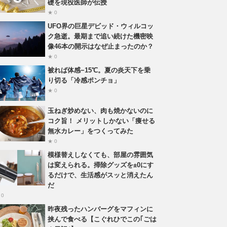
礎を現役医師が伝授
★ 0
UFO界の巨星デビッド・ウィルコッ
ク急逝。最期まで追い続けた機密映
像46本の開示はなぜ止まったのか？
★ 0
被れば体感−15℃。夏の炎天下を乗
り切る「冷感ポンチョ」
★ 0
玉ねぎ炒めない、肉も焼かないのに
コク旨！ メリットしかない「痩せる
無水カレー」をつくってみた
★ 0
模様替えしなくても、部屋の雰囲気
は変えられる。掃除グッズを±0にす
るだけで、生活感がスッと消えたん
だ
 0
昨夜残ったハンバーグをマフィンに
挟んで食べる【こぐれひでこの｢ごは