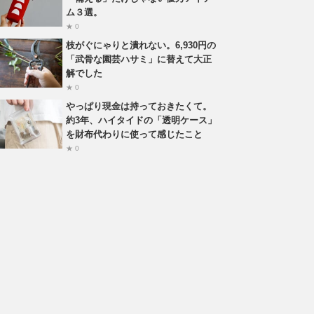
ム３選。
★ 0
枝がぐにゃりと潰れない。6,930円の
「武骨な園芸ハサミ」に替えて大正
解でした
★ 0
やっぱり現金は持っておきたくて。
約3年、ハイタイドの「透明ケース」
を財布代わりに使って感じたこと
★ 0