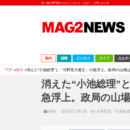
第一線の専門家たちがニッポンに「なぜ？」を問いかける
国内
国際
ビジネス
ライフ
カルチ
TOP
»
国内
»
消えた“小池総理”と「与野党大連立」の急浮上。政局の山場は
消えた“小池総理”
急浮上。政局の山場
2021.08.18
by
国内
冷泉彰彦『冷泉彰