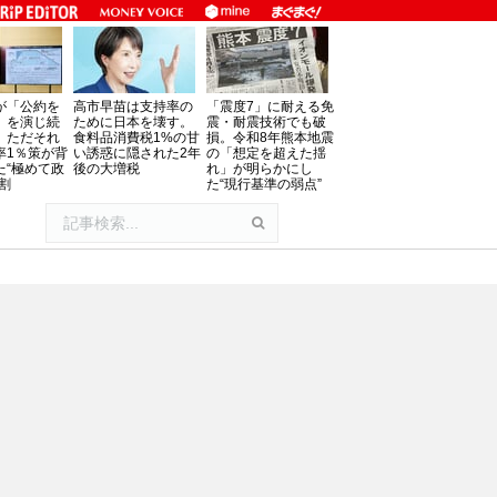
が「公約を
高市早苗は支持率の
「震度7」に耐える免
」を演じ続
ために日本を壊す。
震・耐震技術でも破
、ただそれ
食料品消費税1%の甘
損。令和8年熊本地震
率1％策が背
い誘惑に隠された2年
の「想定を超えた揺
た“極めて政
後の大増税
れ」が明らかにし
割
た“現行基準の弱点”