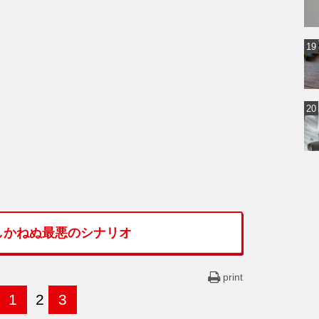
しかねぬ最悪のシナリオ
print
1
2
3