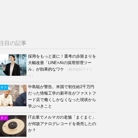
注目の記事
採用をもっと楽に！選考の歩留まりを
大幅改善「LINE×AIの採用管理ツー
ル」が効果的なワケ
（株式会社アイシ
ス）
中島聡が警告。米国で初任給2千万円
ジネス
だった情報工学の新卒生がファストフ
ード店で働くしかなくなった現状から
学ぶべきこと
IT企業でメルマガの老舗「まぐまぐ」
ンタメ
が何故アナログレコードを発売したの
か？