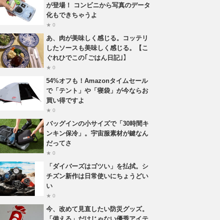
が登場！ コンビニから写真のデータ
化もできちゃうよ
★ 0
あ、肉が美味しく感じる。コッテリ
したソースも美味しく感じる。【こ
ぐれひでこの｢ごはん日記｣】
★ 0
54%オフも！Amazonタイムセール
で「テント」や「寝袋」が今ならお
買い得ですよ
★ 0
バッグインの小サイズで「30時間キ
ンキン保冷」。宇宙服素材が鍵なん
だってさ
★ 0
「ダイバーズはゴツい」を払拭。シ
チズン新作は日常使いにちょうどい
い
★ 0
今、改めて見直したい防災グッズ。
「備える」だけじゃない優秀アイテ