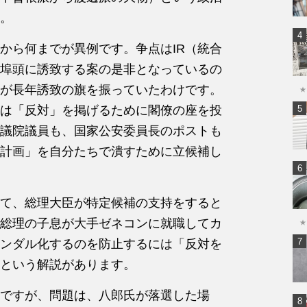
。
から何までが異例です。争点はIR（統合
埠頭に誘致する案の是非となっているの
が長年誘致の旗を振っていたわけです。
★
氏は「反対」を掲げるために閣僚の座を投
議院議員も、国家公安委員長のポストも
R計画」を自分たちで潰すために立候補し
て、総理大臣が特定候補の支持をすると
総理の子息が大手ゼネコンに就職してカ
★
ンダル化するのを防止するには「反対を
という解説があります。
ですが、問題は、八郎氏が落選した場