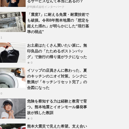
るサービスなんて本当にあるの？
[PR]株式会社インターパーク
「震度7」に耐える免震・耐震技術で
も破損。令和8年熊本地震の「想定を
超えた揺れ」が明らかにした“現行基
準の弱点”
 1
お土産はたくさん買いたい派に。無
印良品の「たためるボストンバッ
グ」で旅行の帰り道がラクになった
★ 0
イソップの店員さんに教わった、夏
のキッチンのニオイ対策。シンクに
数滴が「キッチンリセット完了」の
合図になった
 0
危険を察知する力は経験と教育で育
つ。熊本地震とイオンモール爆発事
故が残した教訓
★ 0
熊本大震災で見えた希望。支え合い