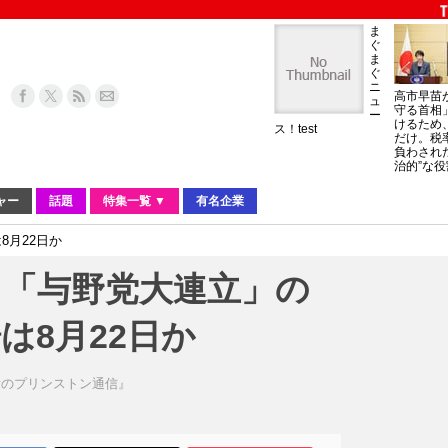
ま
ぐ
ま
ぐ
ニ
高市早苗
ュ
守る首相
ー
けるため
ス！test
だけ。税
負わされ
治的”な役
ャー
話題
特集一覧 ▼
有名企業
8月22日か
と「与野党大連立」の
は8月22日か
彦のプリンストン通信』