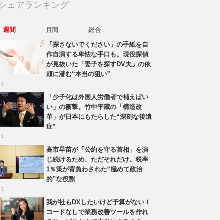
シェアランキング
週間
月間
総合
「探さないでください」の手紙を自
作自演する卑怯な手口も。現役探偵
が見抜いた「妻子を探すDV夫」の依
頼に潜む“本当の狙い”
 2
「少子化は外国人労働者で補えばい
い」の衝撃。竹中平蔵の「構造改
革」が日本にもたらした“深刻な後遺
症”
 1
高市早苗が「公約を守る首相」を演
じ続けるため、ただそれだけ。税率
1％策が背負わされた“極めて政治
的”な役割
 1
我が社もDXしたいけど予算がない！
コードなしで業務改善ツールを作れ