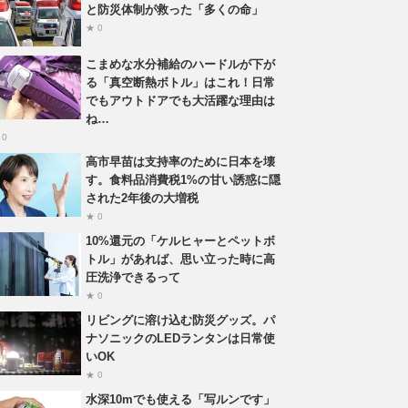
と防災体制が救った「多くの命」
★ 0
こまめな水分補給のハードルが下が
る「真空断熱ボトル」はこれ！日常
でもアウトドアでも大活躍な理由は
ね…
 0
高市早苗は支持率のために日本を壊
す。食料品消費税1%の甘い誘惑に隠
された2年後の大増税
★ 0
10%還元の「ケルヒャーとペットボ
トル」があれば、思い立った時に高
圧洗浄できるって
★ 0
リビングに溶け込む防災グッズ。パ
ナソニックのLEDランタンは日常使
いOK
★ 0
水深10mでも使える「写ルンです」