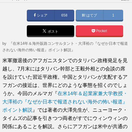
稿
日:
シェア
658
はてブ
1
Pocket
ポスト
by
『在米14年＆海外販路コンサルタント・大澤裕の『なぜか日本で報道
されない海外の怖い報道』ポイント解説』
米軍撤退後のアフガニスタンでのタリバン政権発足を見
越し、7月末にはタリバン幹部と王毅外相との会談の席
を設けていた習近平政権。中国とタリバンが支配するア
フガンの接近は、世界にどのような事態を招くのでしょ
うか。今回のメルマガ『
在米14年＆起業家兼大学教授・
大澤裕の『なぜか日本で報道されない海外の怖い報道』
ポイント解説
』では著者の大澤先生が、ニューヨーク・
タイムズの記事を引きつつ両者がすでにウィンウィンの
関係にあることを解説。さらにアフガンは米中が共通の