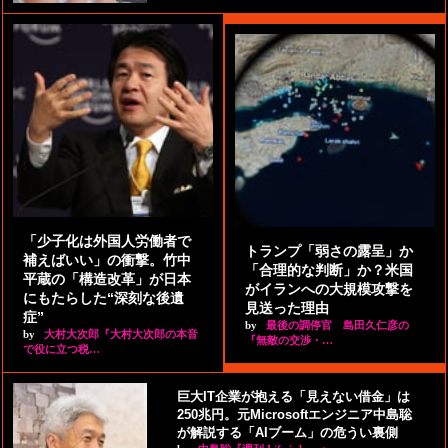
「少子化は外国人労働者で
トランプ「弱さの露呈」か
補えばいい」の衝撃。竹中
「合理的な判断」か？米国
平蔵の「構造改革」が日本
がイランへの大規模攻撃を
にもたらした“深刻な後遺
見送った理由
症”
by
最後の調停官 島田久仁彦の
by
大村大次郎『大村大次郎の本音
『無敵の交渉・…
で役に立つ税…
巨大IT企業が抱える「見えない借金」は
250兆円。元Microsoftエンジニア中島聡
が解説する「AIブーム」の危うい裏側