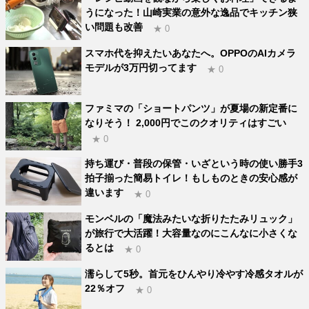
うになった！山崎実業の意外な逸品でキッチン狭
い問題も改善
★ 0
スマホ代を抑えたいあなたへ。OPPOのAIカメラ
モデルが3万円切ってます
★ 0
ファミマの「ショートパンツ」が夏場の新定番に
なりそう！ 2,000円でこのクオリティはすごい
★ 0
持ち運び・普段の保管・いざという時の使い勝手3
拍子揃った簡易トイレ！もしものときの安心感が
違います
★ 0
モンベルの「魔法みたいな折りたたみリュック」
が旅行で大活躍！大容量なのにこんなに小さくな
るとは
★ 0
濡らして5秒。首元をひんやり冷やす冷感タオルが
22％オフ
★ 0