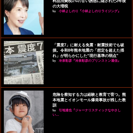
料品消費税1%の甘い誘惑に隠された2年後
の大増税
by
小林よしのり『小林よしのりライジング』
「震度7」に耐える免震・耐震技術でも破
損。令和8年熊本地震の「想定を超えた揺
れ」が明らかにした“現行基準の弱点”
by
冷泉彰彦『冷泉彰彦のプリンストン通信』
危険を察知する力は経験と教育で育つ。熊
本地震とイオンモール爆発事故が残した教
訓
by
引地達也『ジャーナリスティックなやさし
い…