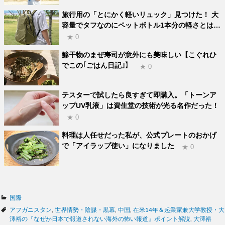
旅行用の「とにかく軽いリュック」見つけた！ 大
容量でタフなのにペットボトル1本分の軽さとは…
★ 0
鯵干物のまぜ寿司が意外にも美味しい【こぐれひ
でこの｢ごはん日記｣】
★ 0
テスターで試したら良すぎて即購入。「トーンア
ップUV乳液」は資生堂の技術が光る名作だった！
★ 0
料理は人任せだった私が、公式プレートのおかげ
で「アイラップ使い」になりました
★ 0
カ
国際
テ
タ
アフガニスタン
,
世界情勢・陰謀・黒幕
,
中国
,
在米14年＆起業家兼大学教授・大
ゴ
グ
澤裕の『なぜか日本で報道されない海外の怖い報道』ポイント解説
,
大澤裕