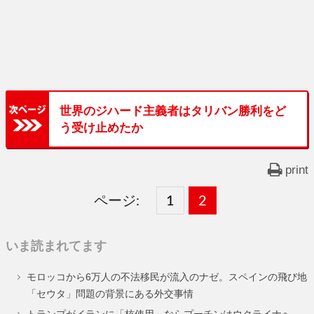
世界のジハード主義者はタリバン勝利をど
う受け止めたか
print
ページ:
固
1
固
2
,
定
定
いま読まれてます
ペ
ペ
モロッコから6万人の不法移民が流入のナゼ。スペインの飛び地
ー
ー
「セウタ」問題の背景にある外交事情
ジ
ジ
トランプがイランに「核使用」ならプーチンはウクライナへ。