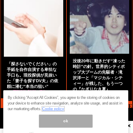
没後20年に動きだす“凍った
「探さないでください」の
時計”の針。世界的シティポ
手紙を自作自演する卑怯な
ップ大ブームの先駆者・滝
手口も。現役探偵が見抜い
沢洋一と「マジカル・シテ
た「妻子を探すDV夫」の依
ィー」が残した、もう一つ
頼に潜む“本当の狙い”
の『かぎりなき夏』
by
阿部泰尚『伝説の探偵』
by
都鳥 流星
By clicking “Accept All Cookies”, you agree to the storing of cookies on
your device to enhance site navigation, analyze site usage, and assist in
MAG2 NEWS HEADLINE
our marketing efforts.
Coolie policy
ok
×
ページ内の商標は全て商標権者に属します。無断転載を禁じます。 ©
まぐまぐ！