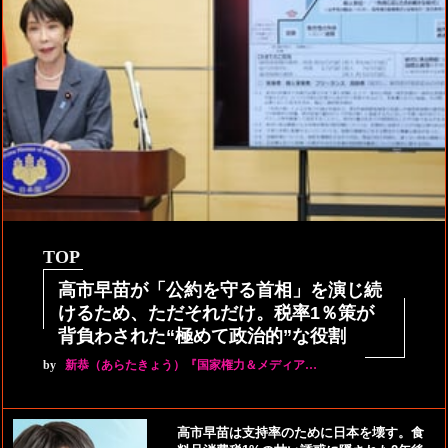
TOP
高市早苗が「公約を守る首相」を演じ続
けるため、ただそれだけ。税率1％策が
背負わされた“極めて政治的”な役割
by
新恭（あらたきょう）『国家権力＆メディア…
高市早苗は支持率のために日本を壊す。食