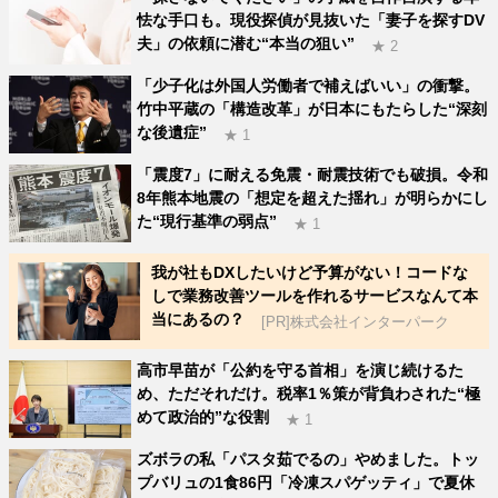
怯な手口も。現役探偵が見抜いた「妻子を探すDV
夫」の依頼に潜む“本当の狙い”
★ 2
「少子化は外国人労働者で補えばいい」の衝撃。
竹中平蔵の「構造改革」が日本にもたらした“深刻
な後遺症”
★ 1
「震度7」に耐える免震・耐震技術でも破損。令和
8年熊本地震の「想定を超えた揺れ」が明らかにし
た“現行基準の弱点”
★ 1
我が社もDXしたいけど予算がない！コードな
しで業務改善ツールを作れるサービスなんて本
当にあるの？
[PR]株式会社インターパーク
高市早苗が「公約を守る首相」を演じ続けるた
め、ただそれだけ。税率1％策が背負わされた“極
めて政治的”な役割
★ 1
ズボラの私「パスタ茹でるの」やめました。トッ
プバリュの1食86円「冷凍スパゲッティ」で夏休