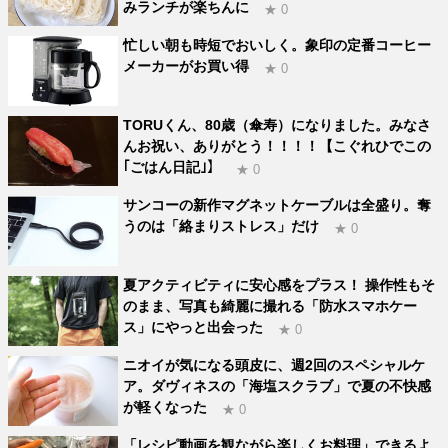
みランチが楽ちんに
★ 0
忙しい朝も時短でおいしく。象印の定番コーヒー
メーカーがお買い得
★ 0
TORUくん、80歳（傘寿）になりました。みなさ
んお祝い、ありがとう！！！！【こぐれひでこの
｢ごはん日記｣】
★ 0
サンコーの新作マグネットケーブルは全盛り。奪
うのは「絡まりストレス」だけ
★ 0
夏アクティビティに安心感をプラス！ 操作性もそ
のまま、写真も綺麗に撮れる「防水スマホケー
ス」にやっと出会った
★ 0
ニオイが気になる頭皮に、週2回のスペシャルケ
ア。ダヴィネスの「海塩スクラブ」で夏の不快感
が軽くなった
★ 0
「レシピ動画を観ながら楽しくお料理」できるよ