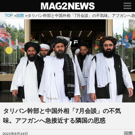
TOP
»
国際
»
タリバン幹部と中国外相「7月会談」の不気味。アフガンへ
タリバン幹部と中国外相「7月会談」の不気
味。アフガンへ急接近する隣国の思惑
投
国際
2021年8月24日