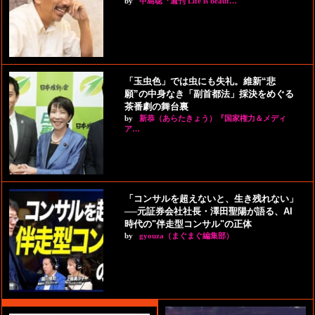
by
中島聡『週刊 Life is beaut…
「玉虫色」では虫にも失礼。維新“悲
願”の中身なき「副首都法」採決をめぐる
茶番劇の舞台裏
by
新恭（あらたきょう）『国家権力＆メディ
ア…
「コンサルを超えないと、生き残れない」
──元証券会社社長・澤田聖陽が語る、AI
時代の"伴走型コンサル"の正体
by
gyouza（まぐまぐ編集部）