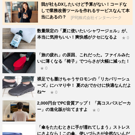
我が社もDXしたいけど予算がない！コードな
しで業務改善ツールを作れるサービスなんて本
当にあるの？
[PR]株式会社インターパーク
数量限定の「夏に使いたいシャワージェル」が、
本当に気持ちいい！爽快感がクセになるよ
★ 0
「旅の疲れ」の原因、これだった。ファイルみた
いに薄くなる「椅子」でつらさが大幅に減った！
★ 0
裸足でも履けちゃうサロモンの「リカバリーシュ
ーズ」にハマり中！ 夏のおでかけに快適なんだよ
ね〜
★ 0
2,000円台でPC音質アップ！ 「高コスパスピーカ
ー」の進化版が出てますよ
★ 0
「傘をたたむときに手が濡れてしまう」ストレス
にさよなら！この傘、使いづらさが全然ないんだ