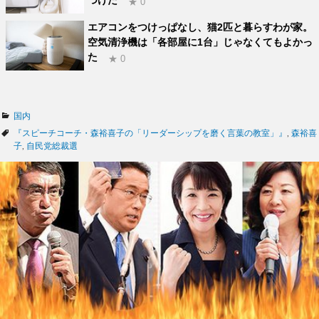
★ 0
エアコンをつけっぱなし、猫2匹と暮らすわが家。
空気清浄機は「各部屋に1台」じゃなくてもよかっ
た
★ 0
カ
国内
テ
タ
『スピーチコーチ・森裕喜子の「リーダーシップを磨く言葉の教室」』
,
森裕喜
ゴ
グ
子
,
自民党総裁選
リ
ー