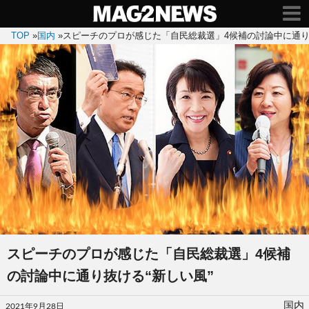
TOP
»
国内
»
スピーチのプロが感じた「自民総裁選」4候補の討論中に通り
スピーチのプロが感じた「自民総裁選」4候補
の討論中に通り抜ける“新しい風”
投
国内
2021年9月28日