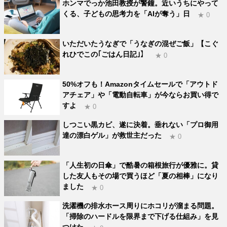
ホンマでっか池田教授が警鐘。近いうちにやって
くる、子どもの思考力を「AIが奪う」日
★ 0
いただいたうなぎで「うなぎの混ぜご飯」【こぐ
れひでこの｢ごはん日記｣】
★ 0
50%オフも！Amazonタイムセールで「アウトド
アチェア」や「電動自転車」が今ならお買い得で
すよ
★ 0
しつこい黒カビ、遂に決着。垂れない「プロ御用
達の漂白ゲル」が救世主だった
★ 0
「人生初の日傘」で酷暑の箱根旅行が優雅に。貸
した友人もその場で買うほど「夏の相棒」になり
ました
★ 0
洗濯機の排水ホース周りにホコリが溜まる問題。
「掃除のハードルを限界まで下げる仕組み」を見
つけた