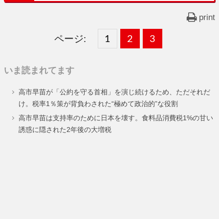
print
ページ:
固
1
固
2
,
固
3
,
定
定
定
いま読まれてます
ペ
ペ
ペ
高市早苗が「公約を守る首相」を演じ続けるため、ただそれだ
ー
ー
ー
け。税率1％策が背負わされた“極めて政治的”な役割
ジ
ジ
ジ
高市早苗は支持率のために日本を壊す。食料品消費税1%の甘い
誘惑に隠された2年後の大増税