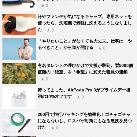
★ 0
汗やファンデが気になるキャップ。専用ネットを
使ったら、洗濯機で気軽に洗えるようになりまし
た
★ 0
「やりたいこと」がなくても大丈夫。仕事は「や
るべきこと」から道が開ける
★ 0
有名タレントの呼びかけで支援が殺到。梨5000個
盗難の「絶望」を「希望」に変えた善意の連鎖
★ 0
待ってました。AirPods Pro 3がプライムデー後
初の14%オフです
★ 0
200円で旅行パッキングを効率化！ゴチャゴチャ
にならないし、ロスバゲ対策にもなる裏技を見つ
けた
★ 0