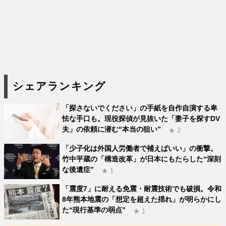
シェアランキング
「探さないでください」の手紙を自作自演する卑
怯な手口も。現役探偵が見抜いた「妻子を探すDV
夫」の依頼に潜む“本当の狙い”
★ 2
「少子化は外国人労働者で補えばいい」の衝撃。
竹中平蔵の「構造改革」が日本にもたらした“深刻
な後遺症”
★ 1
「震度7」に耐える免震・耐震技術でも破損。令和
8年熊本地震の「想定を超えた揺れ」が明らかにし
た“現行基準の弱点”
★ 1