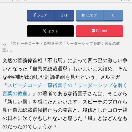
稿
日:
シェア
271
はてブ
0
Pocket
ポスト
by
『スピーチコーチ・森裕喜子の「リーダーシップを磨く言葉の教
室」』
突然の菅義偉首相「不出馬」によって四つ巴の激しい争
いとなった「自民党総裁選挙」もいよいよ大詰め。そん
な4候補が出演した討論番組を見たという、メルマガ
『
スピーチコーチ・森裕喜子の「リーダーシップを磨く
言葉の教室」
』の著者である森裕喜子さんは、そこから
「新しい風」を感じたといいます。スピーチのプロから
見た自民総裁選候補たちの発言と、殺伐としたコロナ禍
の日本に吹くかもしれないと感じた「風」とはどんなも
のだったのでしょうか？