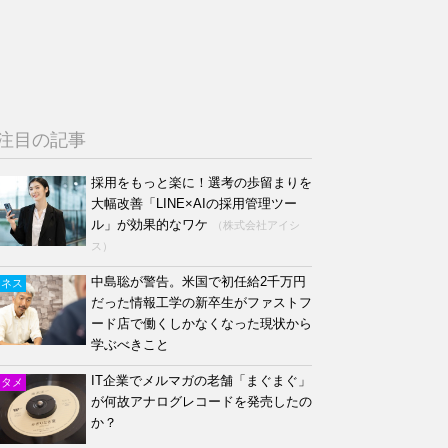
注目の記事
採用をもっと楽に！選考の歩留まりを
大幅改善「LINE×AIの採用管理ツー
ル」が効果的なワケ
（株式会社アイシ
ス）
中島聡が警告。米国で初任給2千万円
ジネス
だった情報工学の新卒生がファストフ
ード店で働くしかなくなった現状から
学ぶべきこと
IT企業でメルマガの老舗「まぐまぐ」
ンタメ
が何故アナログレコードを発売したの
か？