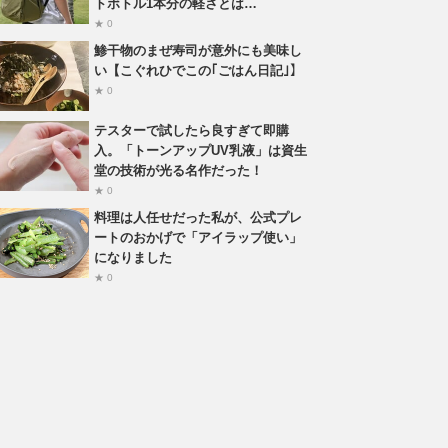
トボトル1本分の軽さとは…
★ 0
鯵干物のまぜ寿司が意外にも美味し
い【こぐれひでこの｢ごはん日記｣】
★ 0
テスターで試したら良すぎて即購
入。「トーンアップUV乳液」は資生
堂の技術が光る名作だった！
★ 0
料理は人任せだった私が、公式プレ
ートのおかげで「アイラップ使い」
になりました
★ 0