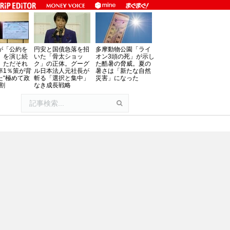
が「公約を
円安と国債急落を招
多摩動物公園「ライ
」を演じ続
いた「骨太ショッ
オン3頭の死」が示し
、ただそれ
ク」の正体。グーグ
た酷暑の脅威。夏の
率1％策が背
ル日本法人元社長が
暑さは「新たな自然
た“極めて政
斬る「選択と集中」
災害」になった
割
なき成長戦略