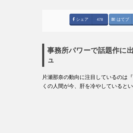
シェア
はてブ
478
事務所パワーで話題作に
ュ
片瀬那奈の動向に注目しているのは『
くの人間が今、肝を冷やしているとい