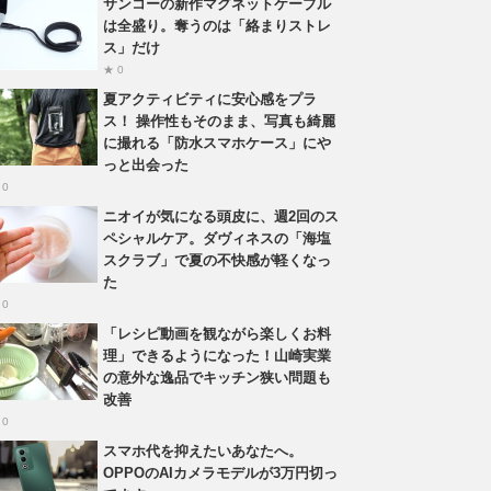
サンコーの新作マグネットケーブル
は全盛り。奪うのは「絡まりストレ
ス」だけ
★ 0
夏アクティビティに安心感をプラ
ス！ 操作性もそのまま、写真も綺麗
に撮れる「防水スマホケース」にや
っと出会った
 0
ニオイが気になる頭皮に、週2回のス
ペシャルケア。ダヴィネスの「海塩
スクラブ」で夏の不快感が軽くなっ
た
 0
「レシピ動画を観ながら楽しくお料
理」できるようになった！山崎実業
の意外な逸品でキッチン狭い問題も
改善
 0
スマホ代を抑えたいあなたへ。
OPPOのAIカメラモデルが3万円切っ