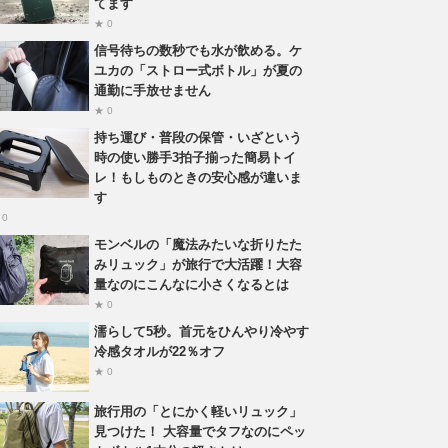
てます
★ 0
信号待ちの数秒でも水が飲める。ケ
ユカの「ストロー式ボトル」が夏の
通勤に手放せません
★ 0
持ち運び・普段の保管・いざという
時の使い勝手3拍子揃った簡易トイ
レ！もしものときの安心感が違いま
す
 0
モンベルの「魔法みたいな折りたた
みリュック」が旅行で大活躍！大容
量なのにこんなに小さくなるとは
★ 0
濡らして5秒。首元をひんやり冷やす
冷感タオルが22％オフ
★ 0
旅行用の「とにかく軽いリュック」
見つけた！ 大容量でタフなのにペッ