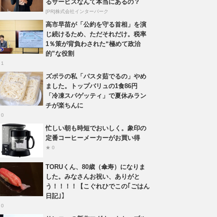
るサービスなんて本当にあるの？
[PR]株式会社インターパーク
高市早苗が「公約を守る首相」を演
じ続けるため、ただそれだけ。税率
1％策が背負わされた“極めて政治
的”な役割
 1
ズボラの私「パスタ茹でるの」やめ
ました。トップバリュの1食86円
「冷凍スパゲッティ」で夏休みラン
チが楽ちんに
 0
忙しい朝も時短でおいしく。象印の
定番コーヒーメーカーがお買い得
★ 0
TORUくん、80歳（傘寿）になりま
した。みなさんお祝い、ありがと
う！！！！【こぐれひでこの｢ごはん
日記｣】
 0