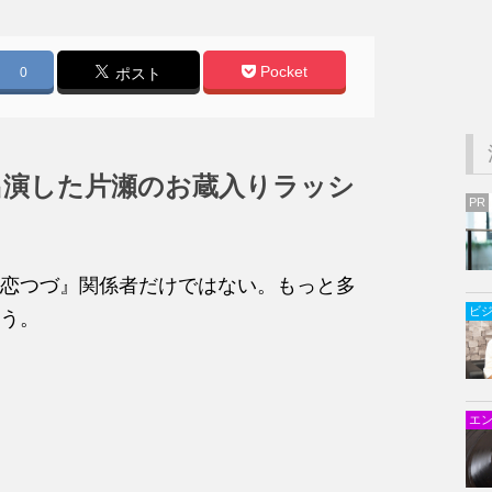
Pocket
0
ポスト
出演した片瀬のお蔵入りラッシ
PR
恋つづ』関係者だけではない。もっと多
ビ
う。
エ