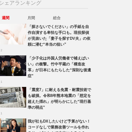
シェアランキング
週間
月間
総合
「探さないでください」の手紙を自
作自演する卑怯な手口も。現役探偵
が見抜いた「妻子を探すDV夫」の依
頼に潜む“本当の狙い”
 2
「少子化は外国人労働者で補えばい
い」の衝撃。竹中平蔵の「構造改
革」が日本にもたらした“深刻な後遺
症”
 1
「震度7」に耐える免震・耐震技術で
も破損。令和8年熊本地震の「想定を
超えた揺れ」が明らかにした“現行基
準の弱点”
 1
我が社もDXしたいけど予算がない！
コードなしで業務改善ツールを作れ