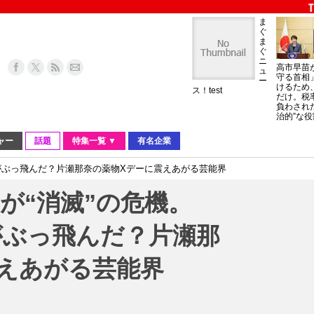
ま
ぐ
ま
ぐ
ニ
高市早苗
ュ
守る首相
ー
けるため
ス！test
だけ。税
負わされ
治的”な役
ャー
話題
特集一覧 ▼
有名企業
がぶっ飛んだ？片瀬那奈の薬物Xデーに震えあがる芸能界
が“消滅”の危機。
がぶっ飛んだ？片瀬那
えあがる芸能界