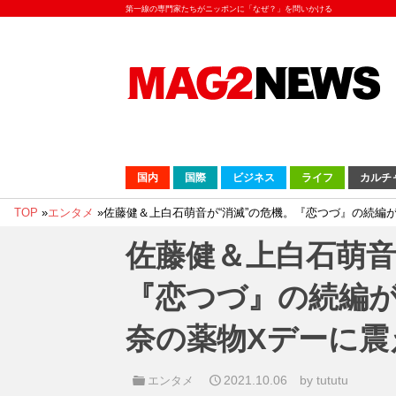
第一線の専門家たちがニッポンに「なぜ？」を問いかける
国内
国際
ビジネス
ライフ
カルチ
TOP
»
エンタメ
»
佐藤健＆上白石萌音が“消滅”の危機。『恋つづ』の続編
佐藤健＆上白石萌音
『恋つづ』の続編
奈の薬物Xデーに震
2021.10.06
by tututu
エンタメ