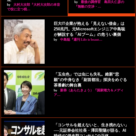
by
最後の調停官 島田久仁彦の
by
大村大次郎『大村大次郎の本音
『無敵の交渉・…
で役に立つ税…
巨大IT企業が抱える「見えない借金」は
250兆円。元Microsoftエンジニア中島聡
が解説する「AIブーム」の危うい裏側
by
中島聡『週刊 Life is beaut…
「玉虫色」では虫にも失礼。維新“悲
願”の中身なき「副首都法」採決をめぐる
茶番劇の舞台裏
by
新恭（あらたきょう）『国家権力＆メディ
ア…
「コンサルを超えないと、生き残れない」
──元証券会社社長・澤田聖陽が語る、AI
時代の"伴走型コンサル"の正体