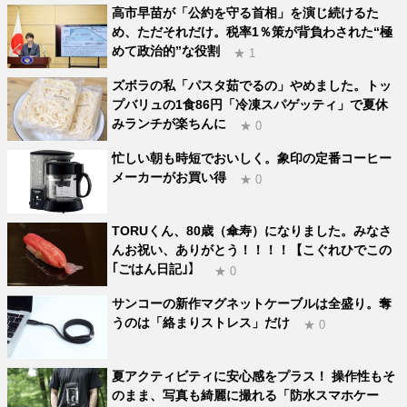
高市早苗が「公約を守る首相」を演じ続けるた
め、ただそれだけ。税率1％策が背負わされた“極
めて政治的”な役割
★ 1
ズボラの私「パスタ茹でるの」やめました。トッ
プバリュの1食86円「冷凍スパゲッティ」で夏休
みランチが楽ちんに
★ 0
忙しい朝も時短でおいしく。象印の定番コーヒー
メーカーがお買い得
★ 0
TORUくん、80歳（傘寿）になりました。みなさ
んお祝い、ありがとう！！！！【こぐれひでこの
｢ごはん日記｣】
★ 0
サンコーの新作マグネットケーブルは全盛り。奪
うのは「絡まりストレス」だけ
★ 0
夏アクティビティに安心感をプラス！ 操作性もそ
のまま、写真も綺麗に撮れる「防水スマホケー