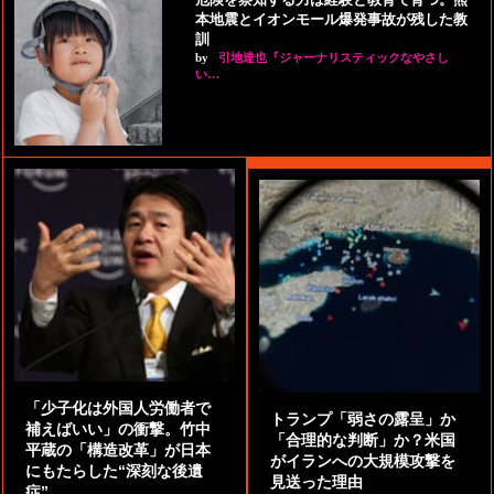
本地震とイオンモール爆発事故が残した教
訓
by
引地達也『ジャーナリスティックなやさし
い…
「少子化は外国人労働者で
トランプ「弱さの露呈」か
補えばいい」の衝撃。竹中
「合理的な判断」か？米国
平蔵の「構造改革」が日本
がイランへの大規模攻撃を
にもたらした“深刻な後遺
見送った理由
症”