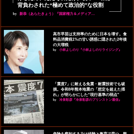
背負わされた“極めて政治的”な役割
by
新恭（あらたきょう）『国家権力＆メディア…
高市早苗は支持率のために日本を壊す。食
料品消費税1%の甘い誘惑に隠された2年後
の大増税
by
小林よしのり『小林よしのりライジング』
「震度7」に耐える免震・耐震技術でも破
損。令和8年熊本地震の「想定を超えた揺
れ」が明らかにした“現行基準の弱点”
by
冷泉彰彦『冷泉彰彦のプリンストン通信』
危険を察知する力は経験と教育で育つ。熊