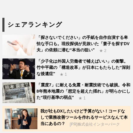
シェアランキング
「探さないでください」の手紙を自作自演する卑
怯な手口も。現役探偵が見抜いた「妻子を探すDV
夫」の依頼に潜む“本当の狙い”
★ 2
「少子化は外国人労働者で補えばいい」の衝撃。
竹中平蔵の「構造改革」が日本にもたらした“深刻
な後遺症”
★ 1
「震度7」に耐える免震・耐震技術でも破損。令和
8年熊本地震の「想定を超えた揺れ」が明らかにし
た“現行基準の弱点”
★ 1
我が社もDXしたいけど予算がない！コードな
しで業務改善ツールを作れるサービスなんて本
当にあるの？
[PR]株式会社インターパーク