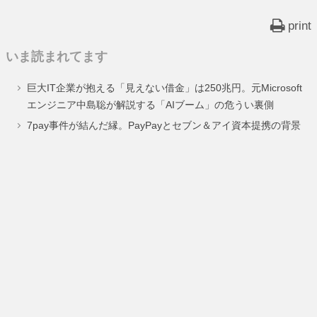
print
いま読まれてます
巨大IT企業が抱える「見えない借金」は250兆円。元Microsoft
エンジニア中島聡が解説する「AIブーム」の危うい裏側
7pay事件が結んだ縁。PayPayとセブン＆アイ資本提携の背景