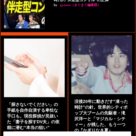
by
gyouza（まぐまぐ編集部）
没後20年に動きだす“凍った
「探さないでください」の
時計”の針。世界的シティポ
手紙を自作自演する卑怯な
ップ大ブームの先駆者・滝
手口も。現役探偵が見抜い
沢洋一と「マジカル・シテ
た「妻子を探すDV夫」の依
ィー」が残した、もう一つ
頼に潜む“本当の狙い”
の『かぎりなき夏』
by
阿部泰尚『伝説の探偵』
by
都鳥 流星