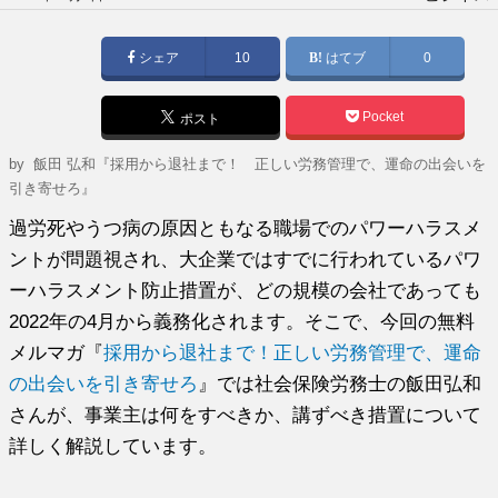
稿
日:
シェア
10
はてブ
0
Pocket
ポスト
by
飯田 弘和『採用から退社まで！ 正しい労務管理で、運命の出会いを
引き寄せろ』
過労死やうつ病の原因ともなる職場でのパワーハラスメ
ントが問題視され、大企業ではすでに行われているパワ
ーハラスメント防止措置が、どの規模の会社であっても
2022年の4月から義務化されます。そこで、今回の無料
メルマガ『
採用から退社まで！正しい労務管理で、運命
の出会いを引き寄せろ
』では社会保険労務士の飯田弘和
さんが、事業主は何をすべきか、講ずべき措置について
詳しく解説しています。