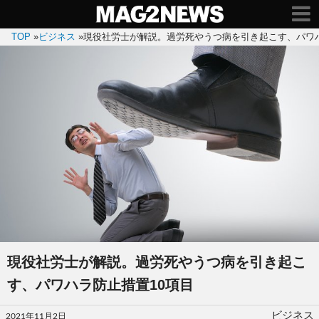
TOP
»
ビジネス
»
現役社労士が解説。過労死やうつ病を引き起こす、パワハ
現役社労士が解説。過労死やうつ病を引き起こ
す、パワハラ防止措置10項目
投
ビジネス
2021年11月2日