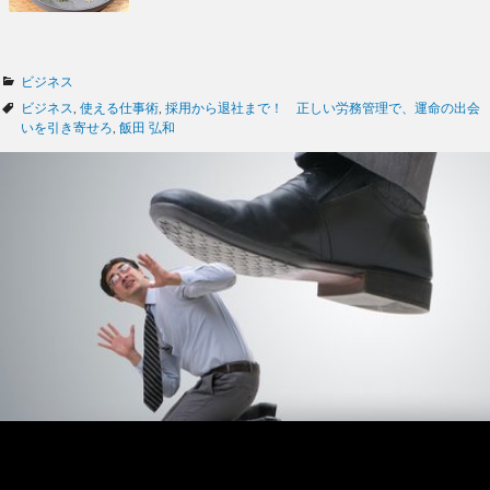
カ
ビジネス
テ
タ
ビジネス
,
使える仕事術
,
採用から退社まで！ 正しい労務管理で、運命の出会
ゴ
グ
いを引き寄せろ
,
飯田 弘和
リ
ー