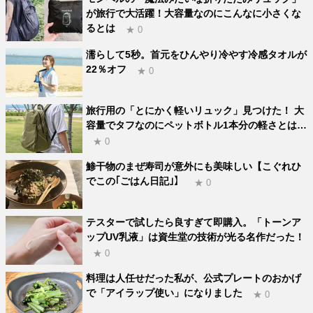
が旅行で大活躍！大容量なのにこんなに小さくな
るとは
★ 0
濡らして5秒。首元をひんやり冷やす冷感タオルが
22％オフ
★ 0
旅行用の「とにかく軽いリュック」見つけた！ 大
容量でタフなのにペットボトル1本分の軽さとは…
★ 0
鯵干物のまぜ寿司が意外にも美味しい【こぐれひ
でこの｢ごはん日記｣】
★ 0
テスターで試したら良すぎて即購入。「トーンア
ップUV乳液」は資生堂の技術が光る名作だった！
★ 0
料理は人任せだった私が、公式プレートのおかげ
で「アイラップ使い」になりました
★ 0