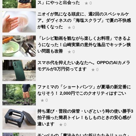
ス」にやっと出会った
★ 0
ニオイが気になる頭皮に、週2回のスペシャルケ
ア。ダヴィネスの「海塩スクラブ」で夏の不快感
が軽くなった
★ 0
「レシピ動画を観ながら楽しくお料理」できるよ
うになった！山崎実業の意外な逸品でキッチン狭
い問題も改善
★ 0
スマホ代を抑えたいあなたへ。OPPOのAIカメラ
モデルが3万円切ってます
★ 0
ファミマの「ショートパンツ」が夏場の新定番に
なりそう！ 2,000円でこのクオリティはすごい
★ 0
持ち運び・普段の保管・いざという時の使い勝手3
拍子揃った簡易トイレ！もしものときの安心感が
違います
★ 0
モンベルの「魔法みたいな折りたたみリュック」