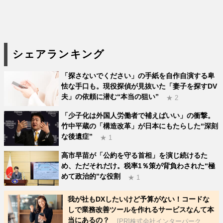
シェアランキング
「探さないでください」の手紙を自作自演する卑
怯な手口も。現役探偵が見抜いた「妻子を探すDV
夫」の依頼に潜む“本当の狙い”
★ 2
「少子化は外国人労働者で補えばいい」の衝撃。
竹中平蔵の「構造改革」が日本にもたらした“深刻
な後遺症”
★ 1
高市早苗が「公約を守る首相」を演じ続けるた
め、ただそれだけ。税率1％策が背負わされた“極
めて政治的”な役割
★ 1
我が社もDXしたいけど予算がない！コードな
しで業務改善ツールを作れるサービスなんて本
当にあるの？
[PR]株式会社インターパーク