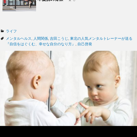
カ
ライフ
テ
タ
メンタルヘルス
,
人間関係
,
吉田こうじ
,
東北の人気メンタルトレーナーが送る
ゴ
グ
『自信をはぐくむ、幸せな自分のなり方』
,
自己啓発
リ
ー