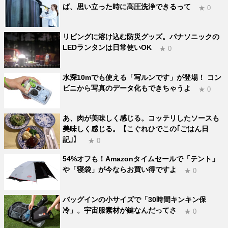
ば、思い立った時に高圧洗浄できるって
★ 0
リビングに溶け込む防災グッズ。パナソニックの
LEDランタンは日常使いOK
★ 0
水深10mでも使える「写ルンです」が登場！ コン
ビニから写真のデータ化もできちゃうよ
★ 0
あ、肉が美味しく感じる。コッテリしたソースも
美味しく感じる。【こぐれひでこの｢ごはん日
記｣】
★ 0
54%オフも！Amazonタイムセールで「テント」
や「寝袋」が今ならお買い得ですよ
★ 0
バッグインの小サイズで「30時間キンキン保
冷」。宇宙服素材が鍵なんだってさ
★ 0