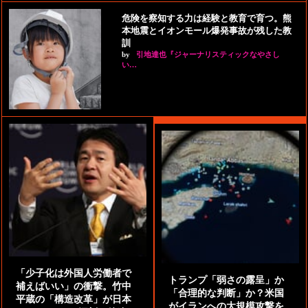
危険を察知する力は経験と教育で育つ。熊
本地震とイオンモール爆発事故が残した教
訓
by
引地達也『ジャーナリスティックなやさし
い…
「少子化は外国人労働者で
トランプ「弱さの露呈」か
補えばいい」の衝撃。竹中
「合理的な判断」か？米国
平蔵の「構造改革」が日本
がイランへの大規模攻撃を