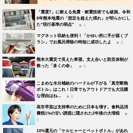
「震度7」に耐える免震・耐震技術でも破損。令和
8年熊本地震の「想定を超えた揺れ」が明らかにし
た“現行基準の弱点”
★ 1
マグネット収納も便利！「かゆい所に手が届くブ
ラシ」でお風呂掃除の時短に成功したよ
★ 0
熊本大震災で見えた希望。支え合いと防災体制が
救った「多くの命」
★ 0
こまめな水分補給のハードルが下がる「真空断熱
ボトル」はこれ！日常でもアウトドアでも大活躍
な理由はね…
★ 0
高市早苗は支持率のために日本を壊す。食料品消
費税1%の甘い誘惑に隠された2年後の大増税
★
0
10%還元の「ケルヒャーとペットボトル」があれ