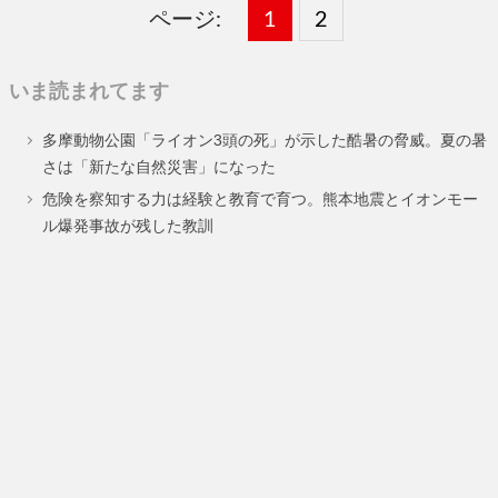
ページ:
固
1
固
2
,
定
定
いま読まれてます
ペ
ペ
多摩動物公園「ライオン3頭の死」が示した酷暑の脅威。夏の暑
ー
ー
さは「新たな自然災害」になった
ジ
ジ
危険を察知する力は経験と教育で育つ。熊本地震とイオンモー
ル爆発事故が残した教訓