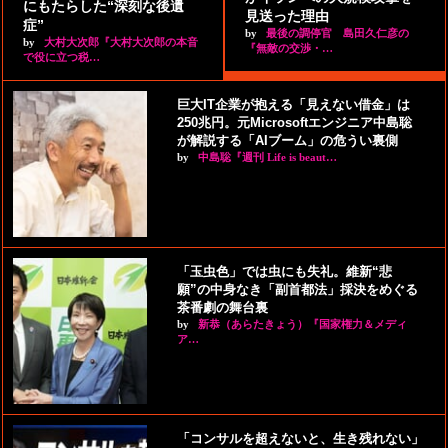
にもたらした“深刻な後遺
見送った理由
症”
by
最後の調停官 島田久仁彦の
by
大村大次郎『大村大次郎の本音
『無敵の交渉・…
で役に立つ税…
巨大IT企業が抱える「見えない借金」は
250兆円。元Microsoftエンジニア中島聡
が解説する「AIブーム」の危うい裏側
by
中島聡『週刊 Life is beaut…
「玉虫色」では虫にも失礼。維新“悲
願”の中身なき「副首都法」採決をめぐる
茶番劇の舞台裏
by
新恭（あらたきょう）『国家権力＆メディ
ア…
「コンサルを超えないと、生き残れない」