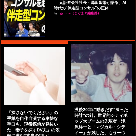
──元証券会社社長・澤田聖陽が語る、AI
時代の"伴走型コンサル"の正体
by
gyouza（まぐまぐ編集部）
没後20年に動きだす“凍った
「探さないでください」の
時計”の針。世界的シティポ
手紙を自作自演する卑怯な
ップ大ブームの先駆者・滝
手口も。現役探偵が見抜い
沢洋一と「マジカル・シテ
た「妻子を探すDV夫」の依
ィー」が残した、もう一つ
頼に潜む“本当の狙い”