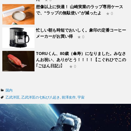
想像以上に快適！ 山崎実業のラップ専用ケース
で、“ラップの無駄使い”が減ったよ
★ 0
忙しい朝も時短でおいしく。象印の定番コーヒー
メーカーがお買い得
★ 0
TORUくん、80歳（傘寿）になりました。みなさ
んお祝い、ありがとう！！！！【こぐれひでこの
｢ごはん日記｣】
★ 0
カ
国内
テ
タ
乙武洋匡
,
乙武洋匡の七転び八起き
,
前澤友作
,
宇宙
ゴ
グ
リ
ー