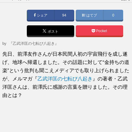
稿
日:
シェア
94
はてブ
0
Pocket
ポスト
by
『乙武洋匡の七転び八起き』
先日、前澤友作さんが日本民間人初の宇宙飛行を成し遂
げ、地球へ帰還しました。その話題に対して“金持ちの道
楽”という批判も聞こえメディアでも取り上げられました
が、メルマガ『
乙武洋匡の七転び八起き
』の著者・乙武
洋匡さんは、前澤氏に感謝の言葉を贈りました。その理
由とは？