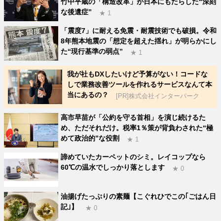
竹中平蔵の「構造改革」が日本にもたらした“深刻
な後遺症”
★ 1
「震度7」に耐える免震・耐震技術でも破損。令和
8年熊本地震の「想定を超えた揺れ」が明らかにし
た“現行基準の弱点”
★ 1
我が社もDXしたいけど予算がない！コードな
しで業務改善ツールを作れるサービスなんて本
当にあるの？
[PR]株式会社インターパーク
高市早苗が「公約を守る首相」を演じ続けるた
め、ただそれだけ。税率1％策が背負わされた“極
めて政治的”な役割
★ 1
諦めていたカーペットのシミ。レイコップなら
60℃の温水でしっかり落とします
★ 0
油揚げたっぷりの素麺【こぐれひでこの｢ごはん日
記｣】
★ 0