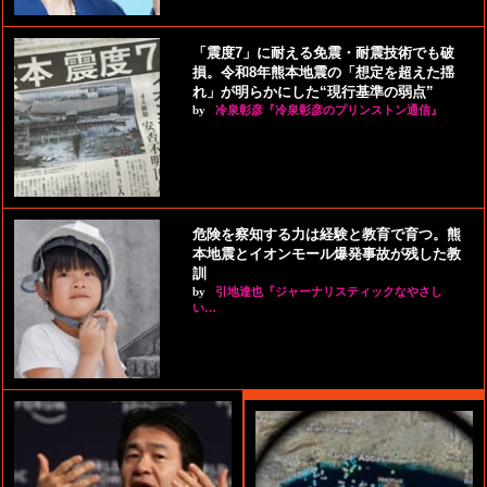
「震度7」に耐える免震・耐震技術でも破
損。令和8年熊本地震の「想定を超えた揺
れ」が明らかにした“現行基準の弱点”
by
冷泉彰彦『冷泉彰彦のプリンストン通信』
危険を察知する力は経験と教育で育つ。熊
本地震とイオンモール爆発事故が残した教
訓
by
引地達也『ジャーナリスティックなやさし
い…