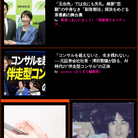
「玉虫色」では虫にも失礼。維新“悲
願”の中身なき「副首都法」採決をめぐる
茶番劇の舞台裏
by
新恭（あらたきょう）『国家権力＆メディ
ア…
「コンサルを超えないと、生き残れない」
──元証券会社社長・澤田聖陽が語る、AI
時代の"伴走型コンサル"の正体
by
gyouza（まぐまぐ編集部）