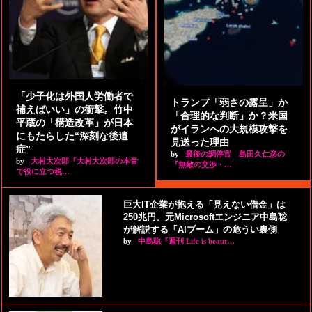
「少子化は外国人労働者で
トランプ「弱さの露呈」か
補えばいい」の衝撃。竹中
「合理的な判断」か？米国
平蔵の「構造改革」が日本
がイランへの大規模攻撃を
にもたらした“深刻な後遺
見送った理由
症”
by
最後の調停官 島田久仁彦の
by
大村大次郎『大村大次郎の本音
『無敵の交渉・…
で役に立つ税…
巨大IT企業が抱える「見えない借金」は
250兆円。元Microsoftエンジニア中島聡
が解説する「AIブーム」の危うい裏側
by
中島聡『週刊 Life is beaut…