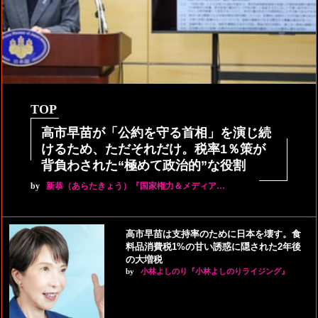
TOP
高市早苗が「公約を守る首相」を演じ続
けるため、ただそれだけ。税率1％策が
背負わされた“極めて政治的”な役割
by
新恭（あらたきょう）『国家権力＆メディア…
高市早苗は支持率のために日本を壊す。食
料品消費税1%の甘い誘惑に隠された2年後
の大増税
by
小林よしのり『小林よしのりライジング』