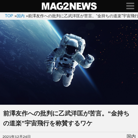
TOP
»
国内
»
前澤友作への批判に乙武洋匡が苦言。“金持ちの道楽”宇宙飛
前澤友作への批判に乙武洋匡が苦言。“金持ち
の道楽”宇宙飛行を称賛するワケ
投
国内
2021年12月24日