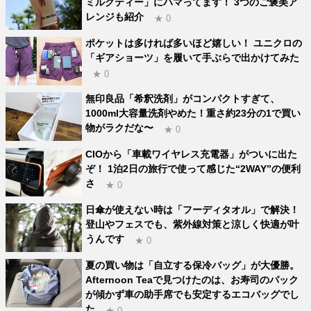
ミルクティー」にハマってます！ 3つのご褒美ア
レンジも紹介
★ 0
ポケットは多ければ多いほど嬉しい！ ユニクロの
「ギアショーツ」を履いて手ぶらで出かけてみた
★ 0
無印良品「希釈洗剤」がコンパクトすぎて、
1000ml大容量洗剤やめた！重さ約23分の1で買い
物がラクだな〜
★ 0
CIOから「車載ワイヤレス充電器」がついに出た
ぞ！ 1泊2日の旅行で使って感じた“2WAY”の便利
さ
★ 0
日傘が使えない時は「フーディタオル」で解決！
登山やフェスでも、紫外線対策と涼しく快適が叶
うんです
★ 0
夏の買い物は「自立する保冷バッグ」が大優勝。
Afternoon Teaで見つけたのは、お寿司のパック
が傾かず車の助手席でも安定するエコバッグでし
た
★ 0