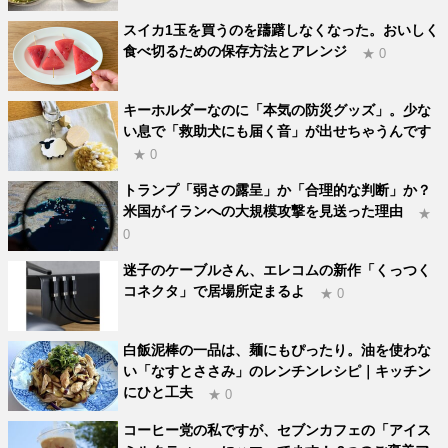
スイカ1玉を買うのを躊躇しなくなった。おいしく
食べ切るための保存方法とアレンジ
★ 0
キーホルダーなのに「本気の防災グッズ」。少な
い息で「救助犬にも届く音」が出せちゃうんです
★ 0
トランプ「弱さの露呈」か「合理的な判断」か？
米国がイランへの大規模攻撃を見送った理由
★
0
迷子のケーブルさん、エレコムの新作「くっつく
コネクタ」で居場所定まるよ
★ 0
白飯泥棒の一品は、麺にもぴったり。油を使わな
い「なすとささみ」のレンチンレシピ｜キッチン
にひと工夫
★ 0
コーヒー党の私ですが、セブンカフェの「アイス