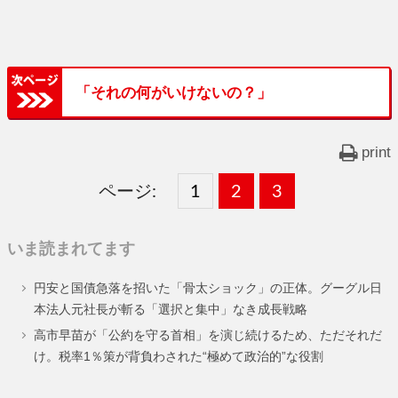
「それの何がいけないの？」
print
ページ:
固
1
固
2
,
固
3
,
定
定
定
いま読まれてます
ペ
ペ
ペ
円安と国債急落を招いた「骨太ショック」の正体。グーグル日
ー
ー
ー
本法人元社長が斬る「選択と集中」なき成長戦略
ジ
ジ
ジ
高市早苗が「公約を守る首相」を演じ続けるため、ただそれだ
け。税率1％策が背負わされた“極めて政治的”な役割