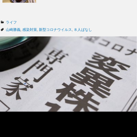
カ
ライフ
テ
タ
山崎勝義
,
感染対策
,
新型コロナウイルス
,
８人ばなし
ゴ
グ
リ
ー