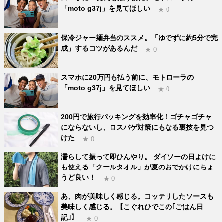
「moto g37j」を見てほしい
★ 0
保冷ジャー麺弁当のススメ。「ゆでずに約5分で完
成」するコツがあるんだ
★ 0
スマホに20万円も払う前に、モトローラの
「moto g37j」を見てほしい
★ 0
200円で旅行パッキングを効率化！ゴチャゴチャ
にならないし、ロスバゲ対策にもなる裏技を見つ
けた
★ 0
濡らして振って即ひんやり。 ダイソーの日よけに
も使える「クールタオル」が夏のおでかけにちょ
うど良い！
★ 0
あ、肉が美味しく感じる。コッテリしたソースも
美味しく感じる。【こぐれひでこの｢ごはん日
記｣】
★ 0