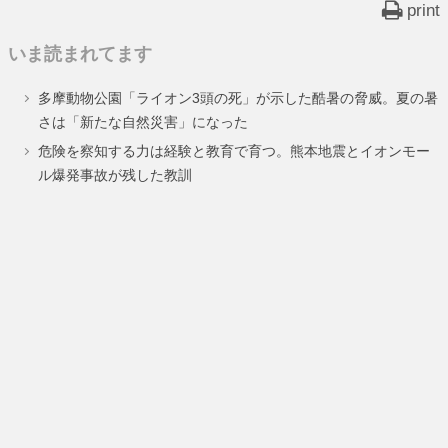
print
いま読まれてます
多摩動物公園「ライオン3頭の死」が示した酷暑の脅威。夏の暑
さは「新たな自然災害」になった
危険を察知する力は経験と教育で育つ。熊本地震とイオンモー
ル爆発事故が残した教訓