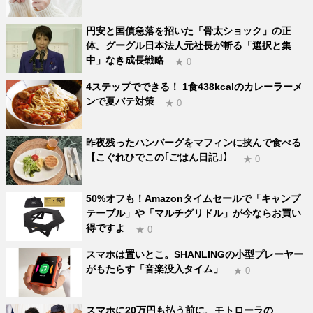
円安と国債急落を招いた「骨太ショック」の正
体。グーグル日本法人元社長が斬る「選択と集
中」なき成長戦略
★ 0
4ステップでできる！ 1食438kcalのカレーラーメ
ンで夏バテ対策
★ 0
昨夜残ったハンバーグをマフィンに挟んで食べる
【こぐれひでこの｢ごはん日記｣】
★ 0
50%オフも！Amazonタイムセールで「キャンプ
テーブル」や「マルチグリドル」が今ならお買い
得ですよ
★ 0
スマホは置いとこ。SHANLINGの小型プレーヤー
がもたらす「音楽没入タイム」
★ 0
スマホに20万円も払う前に、モトローラの