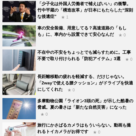
「少子化は外国人労働者で補えばいい」の衝撃。
竹中平蔵の「構造改革」が日本にもたらした“深刻
な後遺症”
★ 1
車の安全装備、用意してる？高速道路の「もし
も」に、車内から設置できて安心なんだ
★ 0
不在中の不安をちょっとでも減らすために。工事
不要で取り付けられる「防犯アイテム」3選
★ 0
長距離移動の疲れを軽減する、だけじゃない。
「2wayで使える腰クッション」がドライブを快適
にしてくれた
★ 0
多摩動物公園「ライオン3頭の死」が示した酷暑の
脅威。夏の暑さは「新たな自然災害」になった
★ 0
旅行にかさばるカメラはもういらない。動画も撮
れるトイカメラがお得です
★ 0