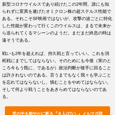
新型コロナウイルスであり続けたこの2年間、誰にも知
られずに変異を遂げたオミクロン株の超ステルス性能で
ある。それこそSF映画ではないが、攻撃の波ごとに特化
した性能が変わって行くこのウイルスは、まるで未来か
ら送られてくるマシーンのようだ。まだまだ終息の時は
遠そうである。
戦いも2年を超えれば、持久戦と言っていい。これを消
耗戦にまでしてはならない。そのためにも今後（実のと
ころ今もう既に、であるが）政治判断が後手に回ること
は許されないのである。言うまでもなく我々も学ぶこと
を忘れてはならないし、慎むことをやめてはならない。
そして何より戦うことをあきらめてはならないのであ
る。
世の中を鮮やかに斬る『８人ばなし』メルマガ詳