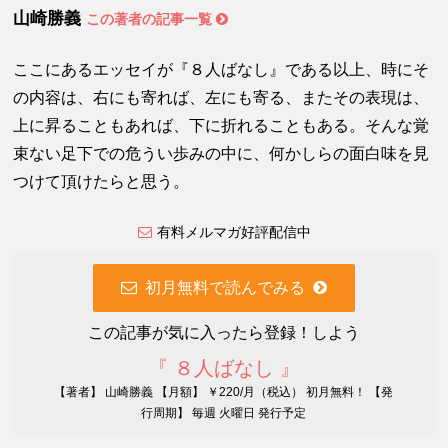
山崎勝義
この著者の記事一覧
ここにあるエッセイが『８人ばなし』である以上、時にそ
の内容は、右にも寄れば、左にも寄る、またその表現は、
上に昇ることもあれば、下に折れることもある。そんな覚
束ない足下での危うい歩みの中に、何かしらの面白味を見
つけて頂けたらと思う。
有料メルマガ好評配信中
初月無料で読んでみる
この記事が気に入ったら登録！しよう
『 ８人ばなし 』
【著者】 山崎勝義 【月額】 ￥220/月（税込） 初月無料！ 【発
行周期】 毎週 火曜日 発行予定