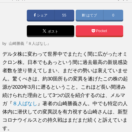
稿
日:
シェア
55
はてブ
0
Pocket
ポスト
by
山崎勝義『８人ばなし』
デルタ株に変わって世界中でまたたく間に広がったオミ
クロン株。日本でもあっという間に過去最高の新規感染
者数を塗り替えてしまい、まだその勢いは衰えていませ
ん。驚くべきは、約30箇所もの変異を遂げたこの株の起
源が2020年3月に遡るということ。これほど長い間潜み
続けられた理由として3つの説を紹介するのは、メルマ
ガ『
８人ばなし
』著者の山崎勝義さん。中でも特定の人
体内に潜伏しての変異説を有力視する山崎さんは、新型
コロナウイルスとの持久戦はまだまだ続くと訴えていま
す。