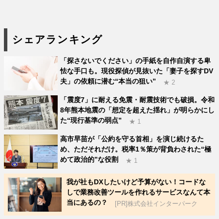
シェアランキング
「探さないでください」の手紙を自作自演する卑
怯な手口も。現役探偵が見抜いた「妻子を探すDV
夫」の依頼に潜む“本当の狙い”
★ 2
「震度7」に耐える免震・耐震技術でも破損。令和
8年熊本地震の「想定を超えた揺れ」が明らかにし
た“現行基準の弱点”
★ 1
高市早苗が「公約を守る首相」を演じ続けるた
め、ただそれだけ。税率1％策が背負わされた“極
めて政治的”な役割
★ 1
我が社もDXしたいけど予算がない！コードな
しで業務改善ツールを作れるサービスなんて本
当にあるの？
[PR]株式会社インターパーク