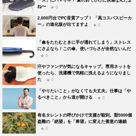
ーズ」にハマり中！ 夏のおでかけに快適なんだよ
ね〜
★ 0
2,000円台でPC音質アップ！ 「高コスパスピーカ
ー」の進化版が出てますよ
★ 0
「傘をたたむときに手が濡れてしまう」ストレス
にさよなら！この傘、使いづらさが全然ないんだ
★ 0
汗やファンデが気になるキャップ。専用ネットを
使ったら、洗濯機で気軽に洗えるようになりまし
た
★ 0
「やりたいこと」がなくても大丈夫。仕事は「や
るべきこと」から道が開ける
★ 0
有名タレントの呼びかけで支援が殺到。梨5000個
盗難の「絶望」を「希望」に変えた善意の連鎖
★ 0