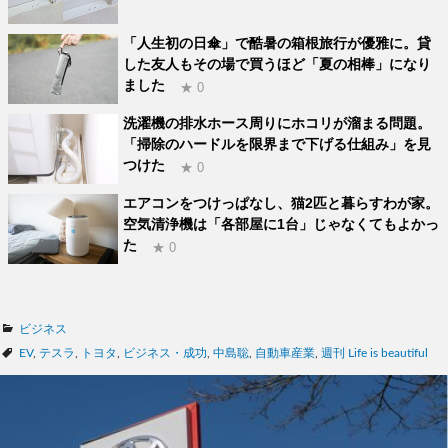
「人生初の日傘」で酷暑の箱根旅行が優雅に。貸
した友人もその場で買うほど「夏の相棒」になり
ました
★ 0
洗濯機の排水ホース周りにホコリが溜まる問題。
「掃除のハードルを限界まで下げる仕組み」を見
つけた
★ 0
エアコンをつけっぱなし、猫2匹と暮らすわが家。
空気清浄機は「各部屋に1台」じゃなくてもよかっ
た
★ 0
カ
ビジネス
テ
タ
EV
,
テスラ
,
トヨタ
,
ビジネス・成功
,
中島聡
,
自動車産業
,
週刊 Life is beautiful
ゴ
グ
リ
ー