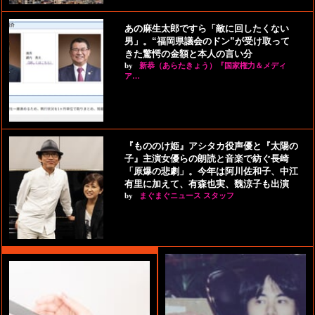
あの麻生太郎ですら「敵に回したくない
男」。“福岡県議会のドン”が受け取って
きた驚愕の金額と本人の言い分
by
新恭（あらたきょう）『国家権力＆メディ
ア…
『もののけ姫』アシタカ役声優と『太陽の
子』主演女優らの朗読と音楽で紡ぐ長崎
「原爆の悲劇」。今年は阿川佐和子、中江
有里に加えて、有森也実、魏涼子も出演
by
まぐまぐニュース スタッフ