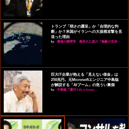
トランプ「弱さの露呈」か「合理的な判
断」か？米国がイランへの大規模攻撃を見
送った理由
by
最後の調停官 島田久仁彦の『無敵の交渉・
…
巨大IT企業が抱える「見えない借金」は
250兆円。元Microsoftエンジニア中島聡
が解説する「AIブーム」の危うい裏側
by
中島聡『週刊 Life is beaut…