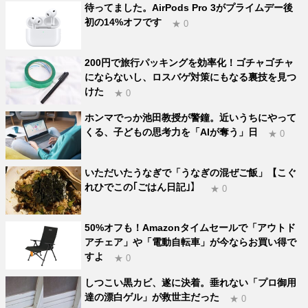
待ってました。AirPods Pro 3がプライムデー後
初の14%オフです
★ 0
200円で旅行パッキングを効率化！ゴチャゴチャ
にならないし、ロスバゲ対策にもなる裏技を見つ
けた
★ 0
ホンマでっか池田教授が警鐘。近いうちにやって
くる、子どもの思考力を「AIが奪う」日
★ 0
いただいたうなぎで「うなぎの混ぜご飯」【こぐ
れひでこの｢ごはん日記｣】
★ 0
50%オフも！Amazonタイムセールで「アウトド
アチェア」や「電動自転車」が今ならお買い得で
すよ
★ 0
しつこい黒カビ、遂に決着。垂れない「プロ御用
達の漂白ゲル」が救世主だった
★ 0