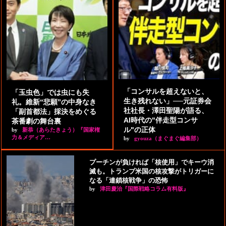
「コンサルを超えないと、
「玉虫色」では虫にも失
生き残れない」──元証券会
礼。維新“悲願”の中身なき
社社長・澤田聖陽が語る、
「副首都法」採決をめぐる
AI時代の"伴走型コンサ
茶番劇の舞台裏
ル"の正体
by
新恭（あらたきょう）『国家権
力＆メディア…
by
gyouza（まぐまぐ編集部）
プーチンが負ければ「核使用」でキーウ消
滅も。トランプ米国の核攻撃がトリガーに
なる「連鎖核戦争」の恐怖
by
津田慶治『国際戦略コラム有料版』