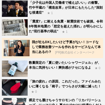
「少子化は外国人労働者で補えばいい」の衝撃。
竹中平蔵の「構造改革」が日本にもたらした“深刻
な後遺症”
★ 1
「震度7」に耐える免震・耐震技術でも破損。令和
8年熊本地震の「想定を超えた揺れ」が明らかにし
た“現行基準の弱点”
★ 1
我が社もDXしたいけど予算がない！コードな
しで業務改善ツールを作れるサービスなんて本
当にあるの？
[PR]株式会社インターパーク
数量限定の「夏に使いたいシャワージェル」が、
本当に気持ちいい！爽快感がクセになるよ
★ 0
「旅の疲れ」の原因、これだった。ファイルみた
いに薄くなる「椅子」でつらさが大幅に減った！
★ 0
裸足でも履けちゃうサロモンの「リカバリーシュ