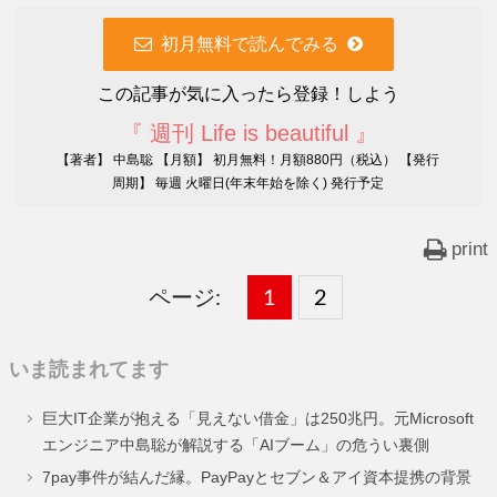
初月無料で読んでみる
この記事が気に入ったら登録！しよう
『 週刊 Life is beautiful 』
【著者】 中島聡 【月額】 初月無料！月額880円（税込） 【発行
周期】 毎週 火曜日(年末年始を除く) 発行予定
print
ページ:
固
1
固
2
,
定
定
いま読まれてます
ペ
ペ
巨大IT企業が抱える「見えない借金」は250兆円。元Microsoft
ー
ー
エンジニア中島聡が解説する「AIブーム」の危うい裏側
ジ
ジ
7pay事件が結んだ縁。PayPayとセブン＆アイ資本提携の背景