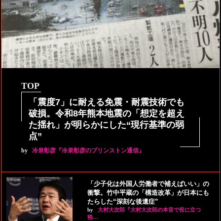
TOP
「震度7」に耐える免震・耐震技術でも
破損。令和8年熊本地震の「想定を超え
た揺れ」が明らかにした“現行基準の弱
点”
by
冷泉彰彦『冷泉彰彦のプリンストン通信』
「少子化は外国人労働者で補えばいい」の
衝撃。竹中平蔵の「構造改革」が日本にも
たらした“深刻な後遺症”
by
大村大次郎『大村大次郎の本音で役に立つ
税…