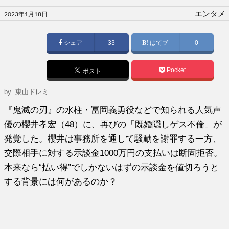
投
エンタメ
2023年1月18日
稿
日:
シェア
33
はてブ
0
Pocket
ポスト
by 東山ドレミ
『鬼滅の刃』の水柱・冨岡義勇役などで知られる人気声
優の櫻井孝宏（48）に、再びの「既婚隠しゲス不倫」が
発覚した。櫻井は事務所を通して騒動を謝罪する一方、
交際相手に対する示談金1000万円の支払いは断固拒否。
本来なら“払い得”でしかないはずの示談金を値切ろうと
する背景には何があるのか？