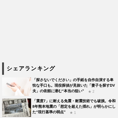
シェアランキング
「探さないでください」の手紙を自作自演する卑
怯な手口も。現役探偵が見抜いた「妻子を探すDV
夫」の依頼に潜む“本当の狙い”
★ 2
「震度7」に耐える免震・耐震技術でも破損。令和
8年熊本地震の「想定を超えた揺れ」が明らかにし
た“現行基準の弱点”
★ 1