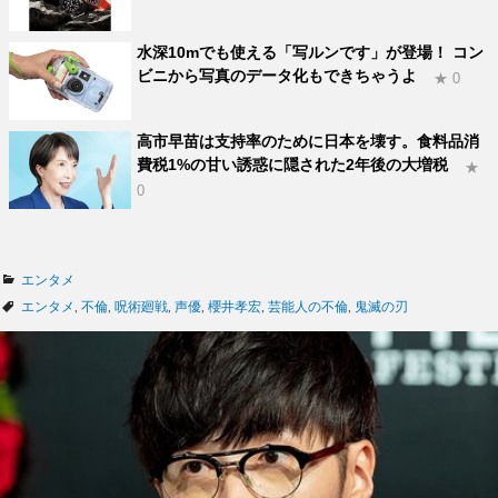
水深10mでも使える「写ルンです」が登場！ コン
ビニから写真のデータ化もできちゃうよ
★ 0
高市早苗は支持率のために日本を壊す。食料品消
費税1%の甘い誘惑に隠された2年後の大増税
★
0
カ
エンタメ
テ
タ
エンタメ
,
不倫
,
呪術廻戦
,
声優
,
櫻井孝宏
,
芸能人の不倫
,
鬼滅の刃
ゴ
グ
リ
ー