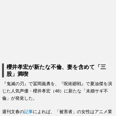
櫻井孝宏が新たな不倫、妻を含めて「三
股」満喫
『鬼滅の刃』で冨岡義勇を、『呪術廻戦』で夏油傑を演
じた人気声優・櫻井孝宏（48）に新たな「未婚サギ不
倫」が発覚した。
週刊文春の
記事
によれば、「被害者」の女性はアニメ業