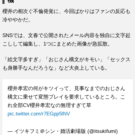
櫻井の相次ぐ不倫発覚に、今回ばかりはファンの反応も
冷ややかだ。
SNSでは、文春で公開されたメール内容を独自に文字起
こしして編集し、1つにまとめた画像が急拡散。
「絵文字多すぎ」「おじさん構文がキモい」「セックス
も身勝手なんだろうな」など大炎上している。
櫻井孝宏の何がキツイって、見事なまでのおじさん
構文に乗せて変態プレイを要求しているところ。こ
れ全部CV櫻井孝宏なの無理すぎて草
pic.twitter.com/r7EGpp5lNV
— イツキフミ＠シン・婚活劇場版 (@itsukifumi)