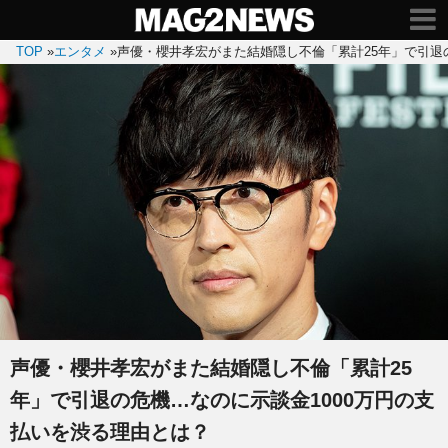
TOP
»
エンタメ
»
声優・櫻井孝宏がまた結婚隠し不倫「累計25年」で引退
声優・櫻井孝宏がまた結婚隠し不倫「累計25
年」で引退の危機…なのに示談金1000万円の支
払いを渋る理由とは？