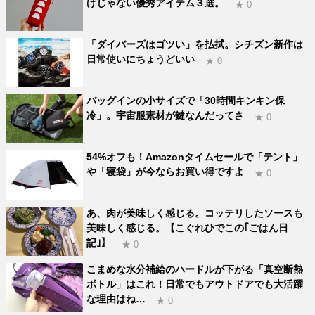
けじゃない優秀アイテム３選。
★ 0
「ダイバーズはゴツい」を払拭。シチズン新作は
日常使いにちょうどいい
★ 0
バッグインの小サイズで「30時間キンキン保
冷」。宇宙服素材が鍵なんだってさ
★ 0
54%オフも！Amazonタイムセールで「テント」
や「寝袋」が今ならお買い得ですよ
★ 0
あ、肉が美味しく感じる。コッテリしたソースも
美味しく感じる。【こぐれひでこの｢ごはん日
記｣】
★ 0
こまめな水分補給のハードルが下がる「真空断熱
ボトル」はこれ！日常でもアウトドアでも大活躍
な理由はね…
★ 0