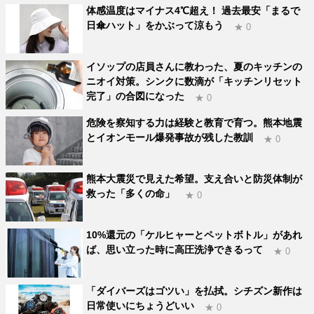
体感温度はマイナス4℃超え！ 過去最安「まるで
日傘ハット」をかぶって涼もう
★ 0
イソップの店員さんに教わった、夏のキッチンの
ニオイ対策。シンクに数滴が「キッチンリセット
完了」の合図になった
★ 0
危険を察知する力は経験と教育で育つ。熊本地震
とイオンモール爆発事故が残した教訓
★ 0
熊本大震災で見えた希望。支え合いと防災体制が
救った「多くの命」
★ 0
10%還元の「ケルヒャーとペットボトル」があれ
ば、思い立った時に高圧洗浄できるって
★ 0
「ダイバーズはゴツい」を払拭。シチズン新作は
日常使いにちょうどいい
★ 0