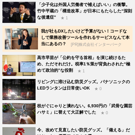
「少子化は外国人労働者で補えばいい」の衝撃。
竹中平蔵の「構造改革」が日本にもたらした“深刻
な後遺症”
★ 1
我が社もDXしたいけど予算がない！コードな
しで業務改善ツールを作れるサービスなんて本
当にあるの？
[PR]株式会社インターパーク
高市早苗が「公約を守る首相」を演じ続けるた
め、ただそれだけ。税率1％策が背負わされた“極
めて政治的”な役割
★ 1
リビングに溶け込む防災グッズ。パナソニックの
LEDランタンは日常使いOK
★ 0
枝がぐにゃりと潰れない。6,930円の「武骨な園芸
ハサミ」に替えて大正解でした
★ 0
今、改めて見直したい防災グッズ。「備える」だ