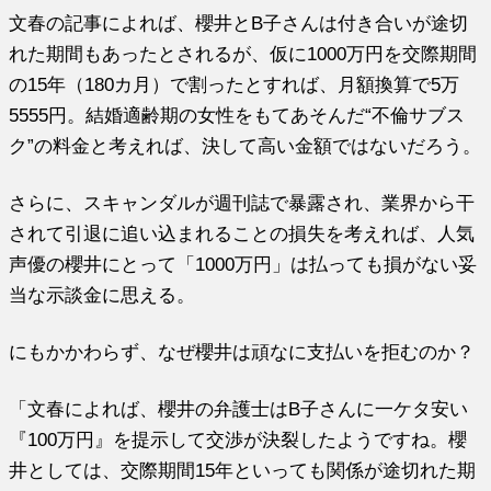
文春の記事によれば、櫻井とB子さんは付き合いが途切
れた期間もあったとされるが、仮に1000万円を交際期間
の15年（180カ月）で割ったとすれば、月額換算で5万
5555円。結婚適齢期の女性をもてあそんだ“不倫サブス
ク”の料金と考えれば、決して高い金額ではないだろう。
さらに、スキャンダルが週刊誌で暴露され、業界から干
されて引退に追い込まれることの損失を考えれば、人気
声優の櫻井にとって「1000万円」は払っても損がない妥
当な示談金に思える。
にもかかわらず、なぜ櫻井は頑なに支払いを拒むのか？
「文春によれば、櫻井の弁護士はB子さんに一ケタ安い
『100万円』を提示して交渉が決裂したようですね。櫻
井としては、交際期間15年といっても関係が途切れた期