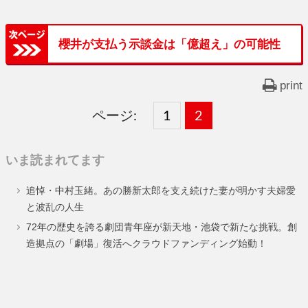
櫻井が支払う示談金は「億超え」の可能性
print
ページ:
固
1
固
2
,
定
定
いま読まれてます
ペ
ペ
追悼・中村玉緒。あの勝新太郎を支え続けた妻が明かす夫婦愛
ー
ー
と波乱の人生
ジ
ジ
72年の歴史を誇る劇団青年座が新天地・池袋で新たな挑戦。創
造拠点の「劇場」復活へクラウドファンディング始動！