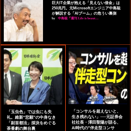
巨大IT企業が抱える「見えない借金」は
250兆円。元Microsoftエンジニア中島聡
が解説する「AIブーム」の危うい裏側
by
中島聡『週刊 Life is beaut…
「コンサルを超えないと、
「玉虫色」では虫にも失
生き残れない」──元証券会
礼。維新“悲願”の中身なき
社社長・澤田聖陽が語る、
「副首都法」採決をめぐる
AI時代の"伴走型コンサ
茶番劇の舞台裏