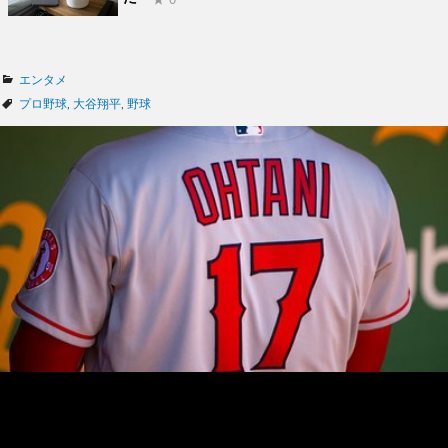
カ
エンタメ
テ
タ
プロ野球
,
大谷翔平
,
野球
ゴ
グ
リ
ー