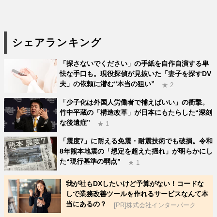
シェアランキング
「探さないでください」の手紙を自作自演する卑
怯な手口も。現役探偵が見抜いた「妻子を探すDV
夫」の依頼に潜む“本当の狙い”
★ 2
「少子化は外国人労働者で補えばいい」の衝撃。
竹中平蔵の「構造改革」が日本にもたらした“深刻
な後遺症”
★ 1
「震度7」に耐える免震・耐震技術でも破損。令和
8年熊本地震の「想定を超えた揺れ」が明らかにし
た“現行基準の弱点”
★ 1
我が社もDXしたいけど予算がない！コードな
しで業務改善ツールを作れるサービスなんて本
当にあるの？
[PR]株式会社インターパーク