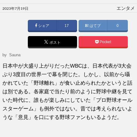
投
エンタメ
2023年7月19日
稿
日:
シェア
17
はてブ
0
Pocket
ポスト
by
Sauna
日本中が大盛り上がりだったWBCは、日本代表が3大会
ぶり3度目の世界一で幕を閉じた。しかし、以前から囁
かれていた「野球離れ」が食い止められたかというと話
は別である。各家庭で当たり前のように野球中継を見て
いた時代に、誰もが楽しみにしていた「プロ野球オール
スターゲーム」も例外ではない。昔では考えられないよ
うな「意見」を口にする野球ファンもいるようだ。