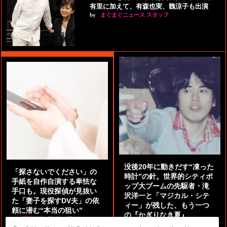
有里に加えて、有森也実、魏涼子も出演
by
まぐまぐニュース スタッフ
没後20年に動きだす“凍った
「探さないでください」の
時計”の針。世界的シティポ
手紙を自作自演する卑怯な
ップ大ブームの先駆者・滝
手口も。現役探偵が見抜い
沢洋一と「マジカル・シテ
た「妻子を探すDV夫」の依
ィー」が残した、もう一つ
頼に潜む“本当の狙い”
の『かぎりなき夏』
by
阿部泰尚『伝説の探偵』
by
都鳥 流星