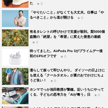
た
★ 0
「やりたいこと」がなくても大丈夫。仕事は「や
るべきこと」から道が開ける
★ 0
有名タレントの呼びかけで支援が殺到。梨5000個
盗難の「絶望」を「希望」に変えた善意の連鎖
★ 0
待ってました。AirPods Pro 3がプライムデー後
初の14%オフです
★ 0
濡らして振って即ひんやり。 ダイソーの日よけに
も使える「クールタオル」が夏のおでかけにちょ
うど良い！
★ 0
ホンマでっか池田教授が警鐘。近いうちにやって
くる、子どもの思考力を「AIが奪う」日
★ 0