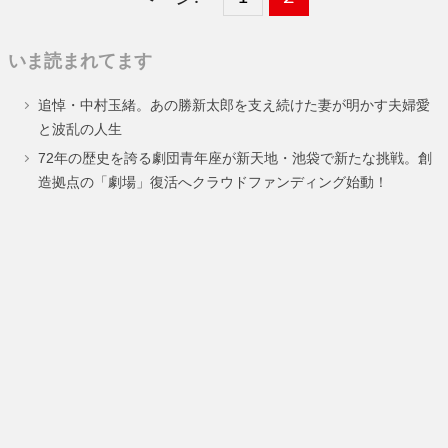
定
定
いま読まれてます
ペ
ペ
追悼・中村玉緒。あの勝新太郎を支え続けた妻が明かす夫婦愛
ー
ー
と波乱の人生
ジ
ジ
72年の歴史を誇る劇団青年座が新天地・池袋で新たな挑戦。創
造拠点の「劇場」復活へクラウドファンディング始動！