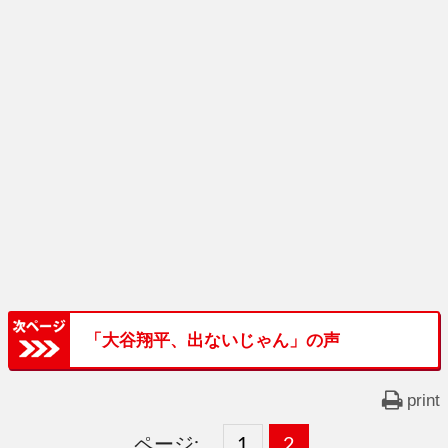
「大谷翔平、出ないじゃん」の声
print
ページ:
固
1
固
2
,