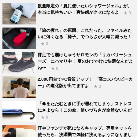
数量限定の「夏に使いたいシャワージェル」が、
本当に気持ちいい！爽快感がクセになるよ
★ 0
「旅の疲れ」の原因、これだった。ファイルみた
いに薄くなる「椅子」でつらさが大幅に減った！
★ 0
裸足でも履けちゃうサロモンの「リカバリーシュ
ーズ」にハマり中！ 夏のおでかけに快適なんだよ
ね〜
★ 0
2,000円台でPC音質アップ！ 「高コスパスピーカ
ー」の進化版が出てますよ
★ 0
「傘をたたむときに手が濡れてしまう」ストレス
にさよなら！この傘、使いづらさが全然ないんだ
★ 0
汗やファンデが気になるキャップ。専用ネットを
使ったら、洗濯機で気軽に洗えるようになりまし