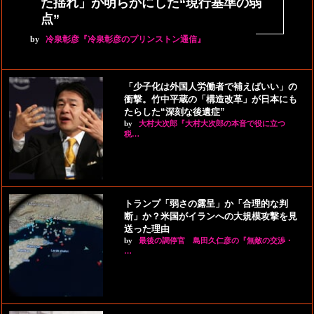
た揺れ」が明らかにした“現行基準の弱
点”
by
冷泉彰彦『冷泉彰彦のプリンストン通信』
「少子化は外国人労働者で補えばいい」の
衝撃。竹中平蔵の「構造改革」が日本にも
たらした“深刻な後遺症”
by
大村大次郎『大村大次郎の本音で役に立つ
税…
トランプ「弱さの露呈」か「合理的な判
断」か？米国がイランへの大規模攻撃を見
送った理由
by
最後の調停官 島田久仁彦の『無敵の交渉・
…