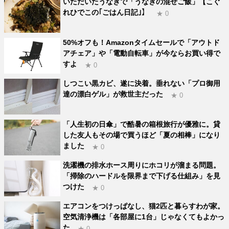
いただいたうなぎで「うなぎの混ぜご飯」【こぐ
れひでこの｢ごはん日記｣】
★ 0
50%オフも！Amazonタイムセールで「アウトド
アチェア」や「電動自転車」が今ならお買い得で
すよ
★ 0
しつこい黒カビ、遂に決着。垂れない「プロ御用
達の漂白ゲル」が救世主だった
★ 0
「人生初の日傘」で酷暑の箱根旅行が優雅に。貸
した友人もその場で買うほど「夏の相棒」になり
ました
★ 0
洗濯機の排水ホース周りにホコリが溜まる問題。
「掃除のハードルを限界まで下げる仕組み」を見
つけた
★ 0
エアコンをつけっぱなし、猫2匹と暮らすわが家。
空気清浄機は「各部屋に1台」じゃなくてもよかっ
た
★ 0