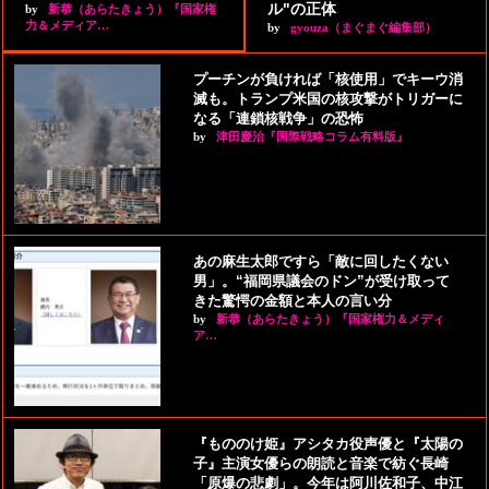
ル"の正体
by
新恭（あらたきょう）『国家権
力＆メディア…
by
gyouza（まぐまぐ編集部）
プーチンが負ければ「核使用」でキーウ消
滅も。トランプ米国の核攻撃がトリガーに
なる「連鎖核戦争」の恐怖
by
津田慶治『国際戦略コラム有料版』
あの麻生太郎ですら「敵に回したくない
男」。“福岡県議会のドン”が受け取って
きた驚愕の金額と本人の言い分
by
新恭（あらたきょう）『国家権力＆メディ
ア…
『もののけ姫』アシタカ役声優と『太陽の
子』主演女優らの朗読と音楽で紡ぐ長崎
「原爆の悲劇」。今年は阿川佐和子、中江