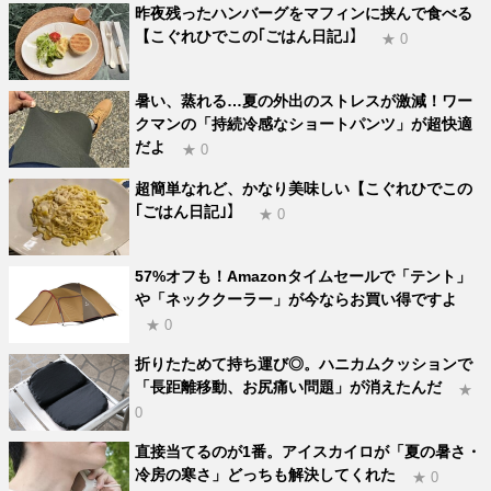
昨夜残ったハンバーグをマフィンに挟んで食べる
【こぐれひでこの｢ごはん日記｣】
★ 0
暑い、蒸れる…夏の外出のストレスが激減！ワー
クマンの「持続冷感なショートパンツ」が超快適
だよ
★ 0
超簡単なれど、かなり美味しい【こぐれひでこの
｢ごはん日記｣】
★ 0
57%オフも！Amazonタイムセールで「テント」
や「ネッククーラー」が今ならお買い得ですよ
★ 0
折りたためて持ち運び◎。ハニカムクッションで
「長距離移動、お尻痛い問題」が消えたんだ
★
0
直接当てるのが1番。アイスカイロが「夏の暑さ・
冷房の寒さ」どっちも解決してくれた
★ 0