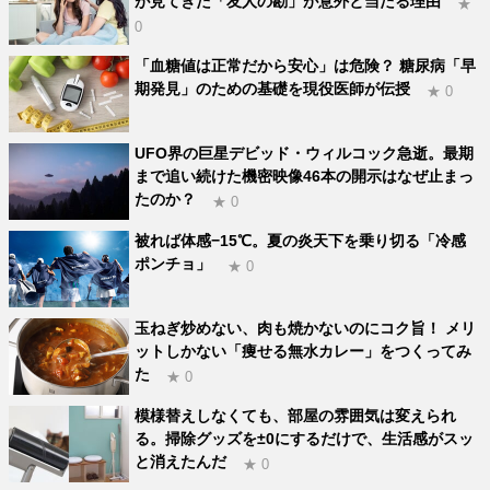
が見てきた「友人の勘」が意外と当たる理由
★
0
「血糖値は正常だから安心」は危険？ 糖尿病「早
期発見」のための基礎を現役医師が伝授
★ 0
UFO界の巨星デビッド・ウィルコック急逝。最期
まで追い続けた機密映像46本の開示はなぜ止まっ
たのか？
★ 0
被れば体感−15℃。夏の炎天下を乗り切る「冷感
ポンチョ」
★ 0
玉ねぎ炒めない、肉も焼かないのにコク旨！ メリ
ットしかない「痩せる無水カレー」をつくってみ
た
★ 0
模様替えしなくても、部屋の雰囲気は変えられ
る。掃除グッズを±0にするだけで、生活感がスッ
と消えたんだ
★ 0