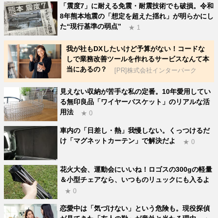
「震度7」に耐える免震・耐震技術でも破損。令和
8年熊本地震の「想定を超えた揺れ」が明らかにし
た“現行基準の弱点”
★ 1
我が社もDXしたいけど予算がない！コードな
しで業務改善ツールを作れるサービスなんて本
当にあるの？
[PR]株式会社インターパーク
見えない収納が苦手な私の定番。10年愛用してい
る無印良品「ワイヤーバスケット」のリアルな活
用法
★ 0
車内の「日差し・熱」我慢しない。くっつけるだ
け「マグネットカーテン」で解決だよ
★ 0
花火大会、運動会にいいね！ロゴスの300gの軽量
＆小型チェアなら、いつものリュックにも入るよ
★ 0
恋愛中は「気づけない」という危険も。現役探偵