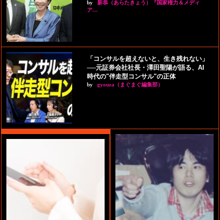
by
新恭（あらたきょう）『国家権力＆メディ
ア…
「コンサルを超えないと、生き残れない」
──元証券会社社長・澤田聖陽が語る、AI
時代の"伴走型コンサル"の正体
by
gyouza（まぐまぐ編集部）