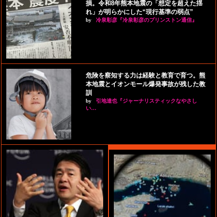
損。令和8年熊本地震の「想定を超えた揺
れ」が明らかにした“現行基準の弱点”
by
冷泉彰彦『冷泉彰彦のプリンストン通信』
危険を察知する力は経験と教育で育つ。熊
本地震とイオンモール爆発事故が残した教
訓
by
引地達也『ジャーナリスティックなやさし
い…