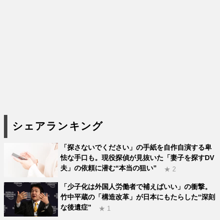
シェアランキング
「探さないでください」の手紙を自作自演する卑
怯な手口も。現役探偵が見抜いた「妻子を探すDV
夫」の依頼に潜む“本当の狙い”
★ 2
「少子化は外国人労働者で補えばいい」の衝撃。
竹中平蔵の「構造改革」が日本にもたらした“深刻
な後遺症”
★ 1