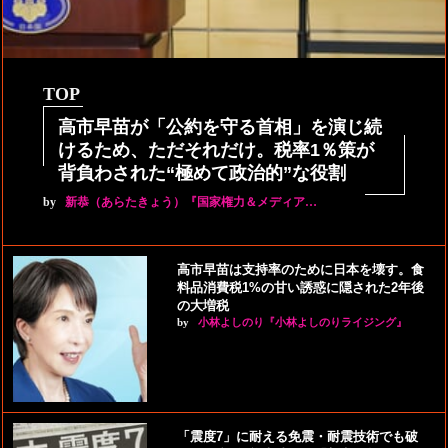
TOP
高市早苗が「公約を守る首相」を演じ続
けるため、ただそれだけ。税率1％策が
背負わされた“極めて政治的”な役割
by
新恭（あらたきょう）『国家権力＆メディア…
高市早苗は支持率のために日本を壊す。食
料品消費税1%の甘い誘惑に隠された2年後
の大増税
by
小林よしのり『小林よしのりライジング』
「震度7」に耐える免震・耐震技術でも破