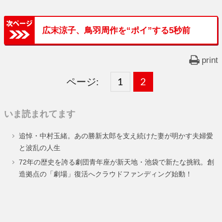
広末涼子、鳥羽周作を“ポイ”する5秒前
print
ページ:
固
1
固
2
,
定
定
いま読まれてます
ペ
ペ
追悼・中村玉緒。あの勝新太郎を支え続けた妻が明かす夫婦愛
ー
ー
と波乱の人生
ジ
ジ
72年の歴史を誇る劇団青年座が新天地・池袋で新たな挑戦。創
造拠点の「劇場」復活へクラウドファンディング始動！