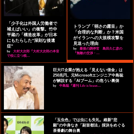
「少子化は外国人労働者で
トランプ「弱さの露呈」か
補えばいい」の衝撃。竹中
「合理的な判断」か？米国
平蔵の「構造改革」が日本
がイランへの大規模攻撃を
にもたらした“深刻な後遺
見送った理由
症”
by
最後の調停官 島田久仁彦の
by
大村大次郎『大村大次郎の本音
『無敵の交渉・…
で役に立つ税…
巨大IT企業が抱える「見えない借金」は
250兆円。元Microsoftエンジニア中島聡
が解説する「AIブーム」の危うい裏側
by
中島聡『週刊 Life is beaut…
「玉虫色」では虫にも失礼。維新“悲
願”の中身なき「副首都法」採決をめぐる
茶番劇の舞台裏