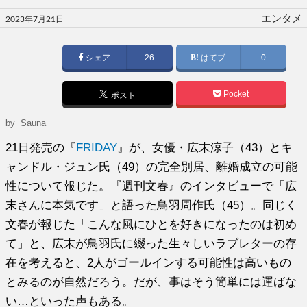
投
エンタメ
2023年7月21日
稿
日:
シェア
26
はてブ
0
Pocket
ポスト
by
Sauna
21日発売の『
FRIDAY
』が、女優・広末涼子（43）とキ
ャンドル・ジュン氏（49）の完全別居、離婚成立の可能
性について報じた。『週刊文春』のインタビューで「広
末さんに本気です」と語った鳥羽周作氏（45）。同じく
文春が報じた「こんな風にひとを好きになったのは初め
て」と、広末が鳥羽氏に綴った生々しいラブレターの存
在を考えると、2人がゴールインする可能性は高いもの
とみるのが自然だろう。だが、事はそう簡単には運ばな
い…といった声もある。