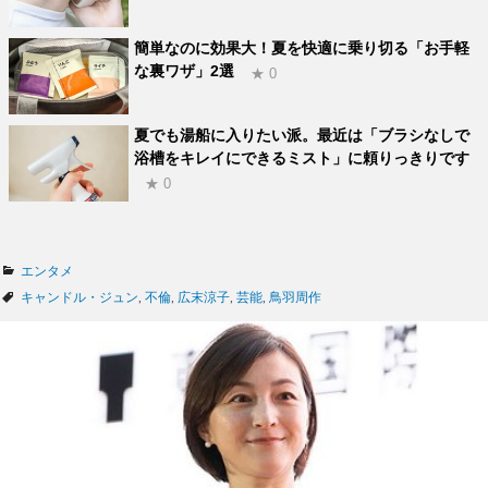
簡単なのに効果大！夏を快適に乗り切る「お手軽
な裏ワザ」2選
★ 0
夏でも湯船に入りたい派。最近は「ブラシなしで
浴槽をキレイにできるミスト」に頼りっきりです
★ 0
カ
エンタメ
テ
タ
キャンドル・ジュン
,
不倫
,
広末涼子
,
芸能
,
鳥羽周作
ゴ
グ
リ
ー