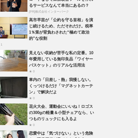
るサービスなんて本当にあるの？
[PR]株式会社インターパーク
高市早苗が「公約を守る首相」を演
じ続けるため、ただそれだけ。税率
1％策が背負わされた“極めて政治
的”な役割
 1
見えない収納が苦手な私の定番。10
年愛用している無印良品「ワイヤー
バスケット」のリアルな活用法
★ 0
車内の「日差し・熱」我慢しない。
くっつけるだけ「マグネットカーテ
ン」で解決だよ
★ 0
花火大会、運動会にいいね！ロゴス
の300gの軽量＆小型チェアなら、い
つものリュックにも入るよ
★ 0
恋愛中は「気づけない」という危険