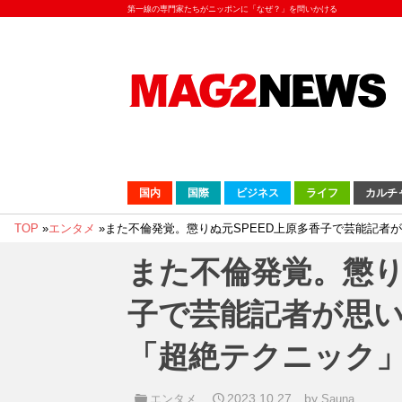
第一線の専門家たちがニッポンに「なぜ？」を問いかける
国内
国際
ビジネス
ライフ
カルチ
TOP
»
エンタメ
»
また不倫発覚。懲りぬ元SPEED上原多香子で芸能記者が
また不倫発覚。懲り
子で芸能記者が思い
「超絶テクニック
2023.10.27
by
エンタメ
Sauna