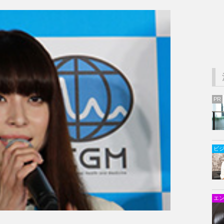
PR
ビ
エ