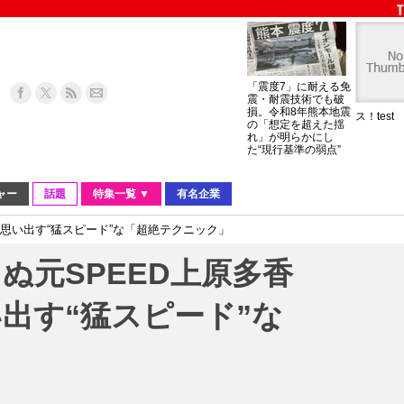
「震度7」に耐える免
震・耐震技術でも破
損。令和8年熊本地震
ス！test
の「想定を超えた揺
れ」が明らかにし
た“現行基準の弱点”
ャー
話題
特集一覧 ▼
有名企業
思い出す“猛スピード”な「超絶テクニック」
ぬ元SPEED上原多香
出す“猛スピード”な
」