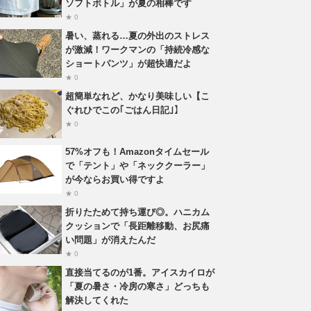
ソフトボトル」が夏の相棒です
★ 0
暑い、蒸れる…夏の外出のストレス
が激減！ワークマンの「持続冷感な
ショートパンツ」が超快適だよ
★ 0
超簡単なれど、かなり美味しい【こ
ぐれひでこの｢ごはん日記｣】
★ 0
57%オフも！Amazonタイムセール
で「テント」や「ネッククーラー」
が今ならお買い得ですよ
★ 0
折りたためて持ち運び◎。ハニカム
クッションで「長距離移動、お尻痛
い問題」が消えたんだ
★ 0
直接当てるのが1番。アイスカイロが
「夏の暑さ・冷房の寒さ」どっちも
解決してくれた