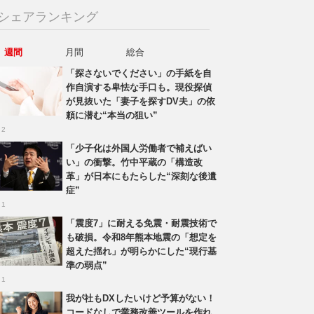
シェアランキング
週間
月間
総合
「探さないでください」の手紙を自
作自演する卑怯な手口も。現役探偵
が見抜いた「妻子を探すDV夫」の依
頼に潜む“本当の狙い”
 2
「少子化は外国人労働者で補えばい
い」の衝撃。竹中平蔵の「構造改
革」が日本にもたらした“深刻な後遺
症”
 1
「震度7」に耐える免震・耐震技術で
も破損。令和8年熊本地震の「想定を
超えた揺れ」が明らかにした“現行基
準の弱点”
 1
我が社もDXしたいけど予算がない！
コードなしで業務改善ツールを作れ