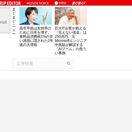
ま
ぐ
ま
ぐ
ニ
高市早苗は支持率の
巨大IT企業が抱える
ュ
ために日本を壊す。
「見えない借金」は
ー
食料品消費税1%の甘
250兆円。元
い誘惑に隠された2年
Microsoftエンジニア
後の大増税
中島聡が解説する
「AIブーム」の危う
い裏側