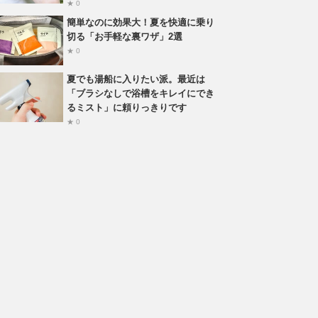
★ 0
簡単なのに効果大！夏を快適に乗り
切る「お手軽な裏ワザ」2選
★ 0
夏でも湯船に入りたい派。最近は
「ブラシなしで浴槽をキレイにでき
るミスト」に頼りっきりです
★ 0