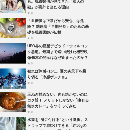
も。現役探偵が見てきた「友人の
勘」が意外と当たる理由
★ 0
「血糖値は正常だから安心」は危
険？ 糖尿病「早期発見」のための基
礎を現役医師が伝授
★ 0
UFO界の巨星デビッド・ウィルコッ
ク急逝。最期まで追い続けた機密映
像46本の開示はなぜ止まったのか？
★ 0
被れば体感−15℃。夏の炎天下を乗
り切る「冷感ポンチョ」
★ 0
玉ねぎ炒めない、肉も焼かないのに
コク旨！ メリットしかない「痩せる
無水カレー」をつくってみた
★ 0
水筒を“身に付ける”という選択。ス
トラップで肩掛けできる「約50gの