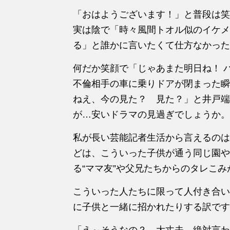
「おはようございます！」と普段は笑
実は陰で「時々風間トオル似のイケメ
る」と誰かに言いたくて仕方なかった
何だか笑顔で「じゃあまた明日ね！ 
不倫相手の車に乗りドアが閉まった瞬
ねえ、今の見た？ 見た？」と井戸端
が…安いドラマの見過ぎでしょうか。
私が長い芸能記者生活から言えるのは
どは、こういった子供が通う同じ園や
る“ママ友”や父兄たちからのタレこ
こういった人たちに限って人付き合い
に子供と一緒に招かれたりする訳です
「え～そうなの？ 大丈夫、絶対言わ