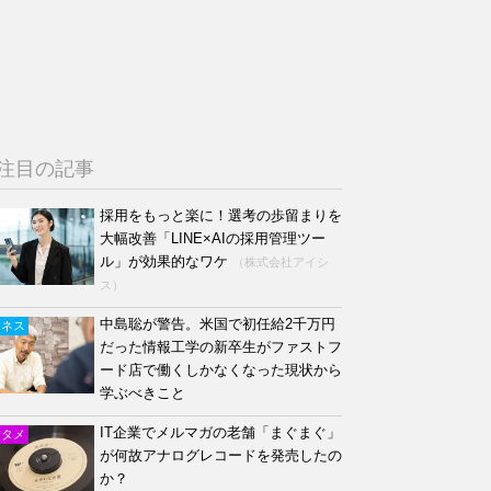
注目の記事
採用をもっと楽に！選考の歩留まりを
大幅改善「LINE×AIの採用管理ツー
ル」が効果的なワケ
（株式会社アイシ
ス）
中島聡が警告。米国で初任給2千万円
ジネス
だった情報工学の新卒生がファストフ
ード店で働くしかなくなった現状から
学ぶべきこと
IT企業でメルマガの老舗「まぐまぐ」
ンタメ
が何故アナログレコードを発売したの
か？