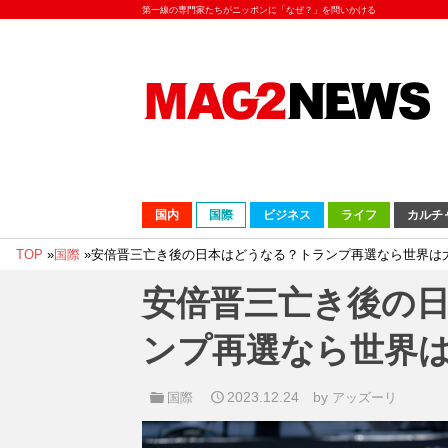
第一線の専門家たちがニッポンに「なぜ？」を問いかける
国内
国際
ビジネス
ライフ
カルチ
TOP
»
国際
»
安倍晋三亡き後の日本はどうなる？トランプ再選なら世界は
安倍晋三亡き後の
ンプ再選なら世界
2023.12.24
by
国際
アッズーリ