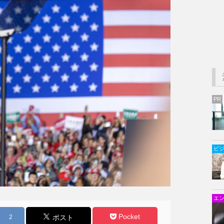
PR
ビ
エ
Pocket
2
ポスト