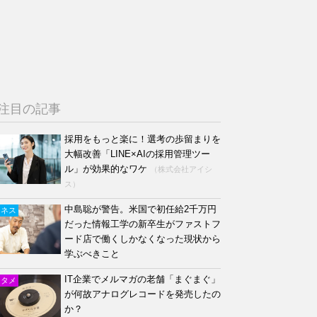
注目の記事
採用をもっと楽に！選考の歩留まりを
大幅改善「LINE×AIの採用管理ツー
ル」が効果的なワケ
（株式会社アイシ
ス）
中島聡が警告。米国で初任給2千万円
ジネス
だった情報工学の新卒生がファストフ
ード店で働くしかなくなった現状から
学ぶべきこと
IT企業でメルマガの老舗「まぐまぐ」
ンタメ
が何故アナログレコードを発売したの
か？