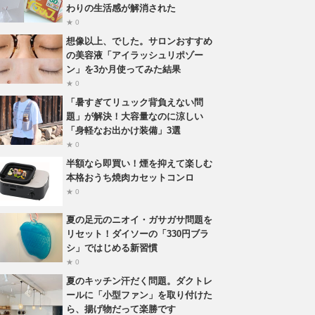
わりの生活感が解消された
★ 0
想像以上、でした。サロンおすすめ
の美容液「アイラッシュリポゾー
ン」を3か月使ってみた結果
★ 0
「暑すぎてリュック背負えない問
題」が解決！大容量なのに涼しい
「身軽なお出かけ装備」3選
★ 0
半額なら即買い！煙を抑えて楽しむ
本格おうち焼肉カセットコンロ
★ 0
夏の足元のニオイ・ガサガサ問題を
リセット！ダイソーの「330円ブラ
シ」ではじめる新習慣
★ 0
夏のキッチン汗だく問題。ダクトレ
ールに「小型ファン」を取り付けた
ら、揚げ物だって楽勝です