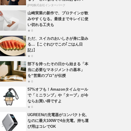
[PR]株式会社インターパーク
山崎実業の新作で、プロテインが飲
みやすくなる。最後までキレイに使
い切れる工夫も
★ 0
ただ、スイカのおいしさが身に染み
る…【こぐれひでこの｢ごはん日
記｣】
★ 0
部下を持ったその日から始まる「本
当に必要なマネジメントの基本」
を“営業のプロ”が伝授
★ 0
57%オフも！Amazonタイムセール
で「ミニランプ」や「タープ」が今
ならお買い得ですよ
★ 0
UGREENの充電器がコンパクト化、
なのに最大100Wで4台充電。持ち運
び用はコレでOK