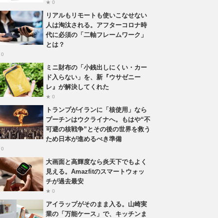
★ 0
リアルもリモートも使いこなせない
人は淘汰される。アフターコロナ時
代に必須の「二軸フレームワーク」
とは？
 0
ミニ財布の「小銭出しにくい・カー
ド入らない」を、新『ウサゼニー
レ』が解決してくれた
★ 0
トランプがイランに「核使用」なら
プーチンはウクライナへ。もはや“不
可避の核戦争”とその後の世界を救う
ため日本が進めるべき準備
 0
大画面と高輝度なら炎天下でもよく
見える。Amazfitのスマートウォッ
チが過去最安
★ 0
アイラップがそのまま入る。山崎実
業の「万能ケース」で、キッチンま