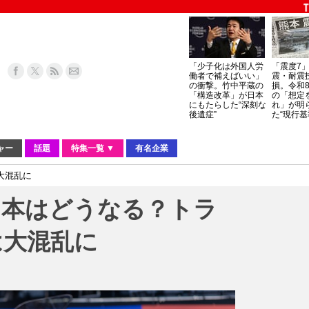
「少子化は外国人労
「震度7
働者で補えばいい」
震・耐震
の衝撃。竹中平蔵の
損。令和
「構造改革」が日本
の「想定
にもたらした“深刻な
れ」が明
後遺症”
た“現行基
ャー
話題
特集一覧 ▼
有名企業
大混乱に
日本はどうなる？トラ
は大混乱に