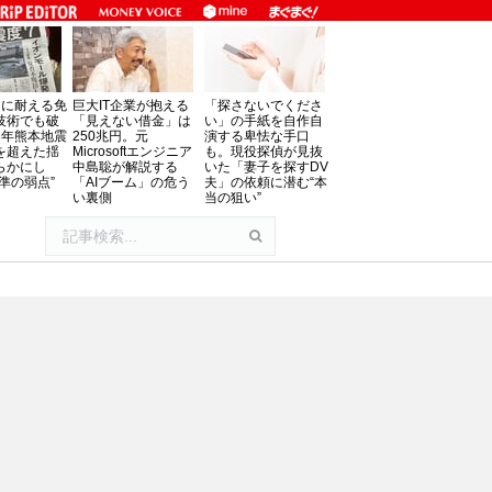
」に耐える免
巨大IT企業が抱える
「探さないでくださ
技術でも破
「見えない借金」は
い」の手紙を自作自
8年熊本地震
250兆円。元
演する卑怯な手口
を超えた揺
Microsoftエンジニア
も。現役探偵が見抜
らかにし
中島聡が解説する
いた「妻子を探すDV
準の弱点”
「AIブーム」の危う
夫」の依頼に潜む“本
い裏側
当の狙い”