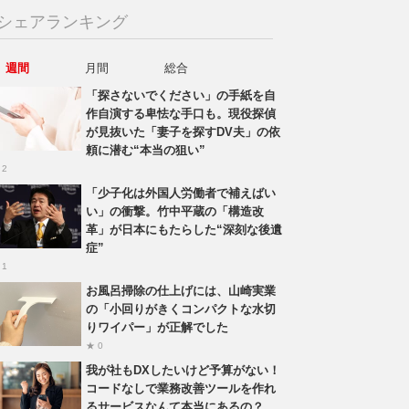
シェアランキング
週間
月間
総合
「探さないでください」の手紙を自
作自演する卑怯な手口も。現役探偵
が見抜いた「妻子を探すDV夫」の依
頼に潜む“本当の狙い”
 2
「少子化は外国人労働者で補えばい
い」の衝撃。竹中平蔵の「構造改
革」が日本にもたらした“深刻な後遺
症”
 1
お風呂掃除の仕上げには、山崎実業
の「小回りがきくコンパクトな水切
りワイパー」が正解でした
★ 0
我が社もDXしたいけど予算がない！
コードなしで業務改善ツールを作れ
るサービスなんて本当にあるの？