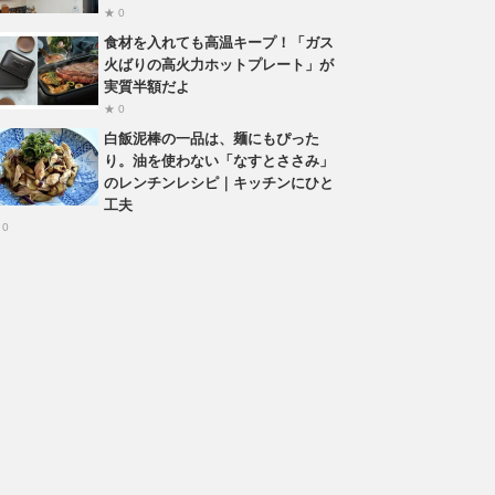
★ 0
食材を入れても高温キープ！「ガス
火ばりの高火力ホットプレート」が
実質半額だよ
★ 0
白飯泥棒の一品は、麺にもぴった
り。油を使わない「なすとささみ」
のレンチンレシピ｜キッチンにひと
工夫
 0