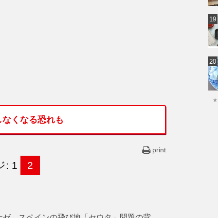
★
しなくなる恐れも
print
: 1
2
ナゼ。スペインの飛び地「セウタ」問題の背