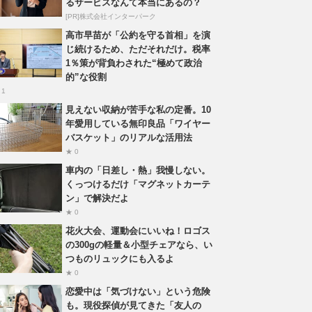
るサービスなんて本当にあるの？
[PR]株式会社インターパーク
高市早苗が「公約を守る首相」を演
じ続けるため、ただそれだけ。税率
1％策が背負わされた“極めて政治
的”な役割
 1
見えない収納が苦手な私の定番。10
年愛用している無印良品「ワイヤー
バスケット」のリアルな活用法
★ 0
車内の「日差し・熱」我慢しない。
くっつけるだけ「マグネットカーテ
ン」で解決だよ
★ 0
花火大会、運動会にいいね！ロゴス
の300gの軽量＆小型チェアなら、い
つものリュックにも入るよ
★ 0
恋愛中は「気づけない」という危険
も。現役探偵が見てきた「友人の