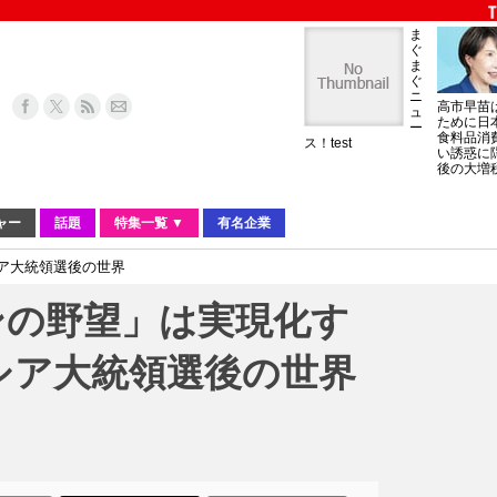
ま
ぐ
ま
ぐ
ニ
高市早苗
ュ
ために日
ー
食料品消
ス！test
い誘惑に
後の大増
ャー
話題
特集一覧 ▼
有名企業
シア大統領選後の世界
ンの野望」は実現化す
ロシア大統領選後の世界