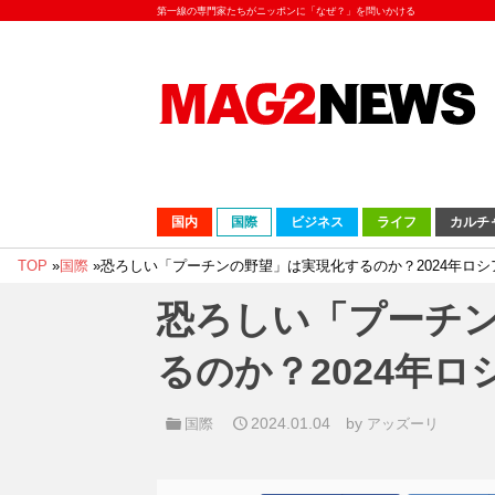
第一線の専門家たちがニッポンに「なぜ？」を問いかける
国内
国際
ビジネス
ライフ
カルチ
TOP
»
国際
»
恐ろしい「プーチンの野望」は実現化するのか？2024年ロ
恐ろしい「プーチ
るのか？2024年
2024.01.04
by
国際
アッズーリ