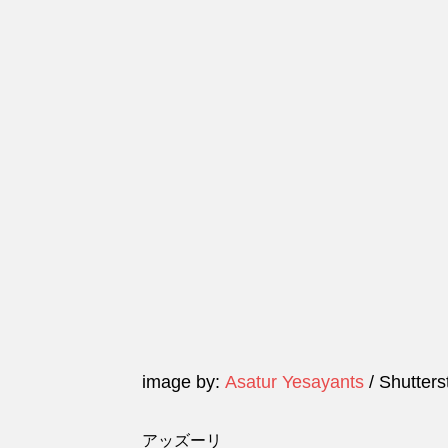
image by:
Asatur Yesayants
/ Shutter
アッズーリ