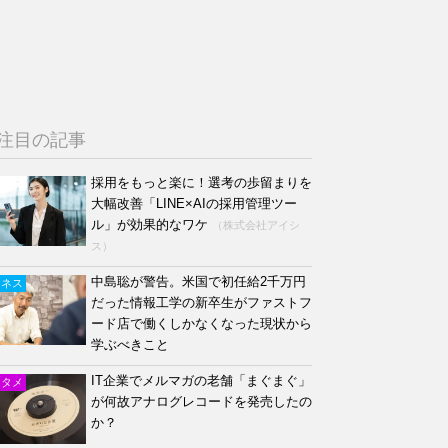
注目の記事
採用をもっと楽に！選考の歩留まりを
大幅改善「LINE×AIの採用管理ツー
ル」が効果的なワケ
（株式会社アイシ
ス）
中島聡が警告。米国で初任給2千万円
ジネス
だった情報工学の新卒生がファストフ
ード店で働くしかなくなった現状から
学ぶべきこと
IT企業でメルマガの老舗「まぐまぐ」
ンタメ
が何故アナログレコードを発売したの
か？