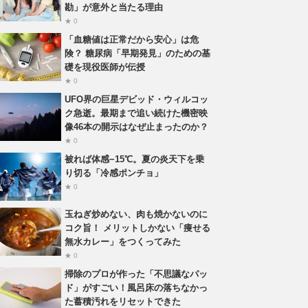
勘」が意外と当たる理由
★ 0
「血糖値は正常だから安心」は危
険？ 糖尿病「早期発見」のための基
礎を現役医師が伝授
★ 0
UFO界の巨星デビッド・ウィルコッ
ク急逝。最期まで追い続けた機密映
像46本の開示はなぜ止まったのか？
★ 0
被れば体感−15℃。夏の炎天下を乗
り切る「冷感ポンチョ」
★ 0
玉ねぎ炒めない、肉も焼かないのに
コク旨！ メリットしかない「痩せる
無水カレー」をつくってみた
★ 0
掃除のプロが作った「不思議なパッ
ド」がすごい！風呂床の落ちなかっ
た蓄積汚れをリセットできた