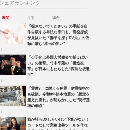
シェアランキング
週間
月間
総合
「探さないでください」の手紙を自
作自演する卑怯な手口も。現役探偵
が見抜いた「妻子を探すDV夫」の依
頼に潜む“本当の狙い”
 2
「少子化は外国人労働者で補えばい
い」の衝撃。竹中平蔵の「構造改
革」が日本にもたらした“深刻な後遺
症”
 1
「震度7」に耐える免震・耐震技術で
も破損。令和8年熊本地震の「想定を
超えた揺れ」が明らかにした“現行基
準の弱点”
 1
我が社もDXしたいけど予算がない！
コードなしで業務改善ツールを作れ