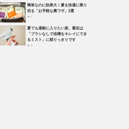
簡単なのに効果大！夏を快適に乗り
切る「お手軽な裏ワザ」2選
★ 0
夏でも湯船に入りたい派。最近は
「ブラシなしで浴槽をキレイにでき
るミスト」に頼りっきりです
★ 0