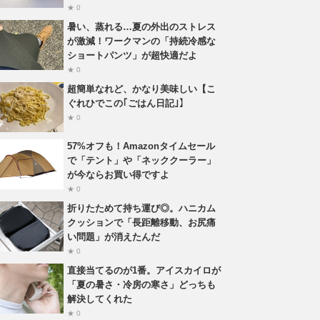
★ 0
暑い、蒸れる…夏の外出のストレス
が激減！ワークマンの「持続冷感な
ショートパンツ」が超快適だよ
★ 0
超簡単なれど、かなり美味しい【こ
ぐれひでこの｢ごはん日記｣】
★ 0
57%オフも！Amazonタイムセール
で「テント」や「ネッククーラー」
が今ならお買い得ですよ
★ 0
折りたためて持ち運び◎。ハニカム
クッションで「長距離移動、お尻痛
い問題」が消えたんだ
★ 0
直接当てるのが1番。アイスカイロが
「夏の暑さ・冷房の寒さ」どっちも
解決してくれた
★ 0