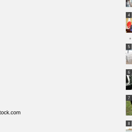
★
stock.com