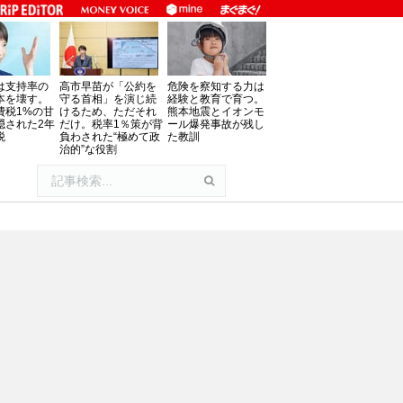
は支持率の
高市早苗が「公約を
危険を察知する力は
本を壊す。
守る首相」を演じ続
経験と教育で育つ。
費税1%の甘
けるため、ただそれ
熊本地震とイオンモ
隠された2年
だけ。税率1％策が背
ール爆発事故が残し
税
負わされた“極めて政
た教訓
治的”な役割