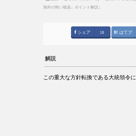
海外の怖い報道』ポイント解説』
シェア
はてブ
18
解説
この重大な方針転換である大統領令に