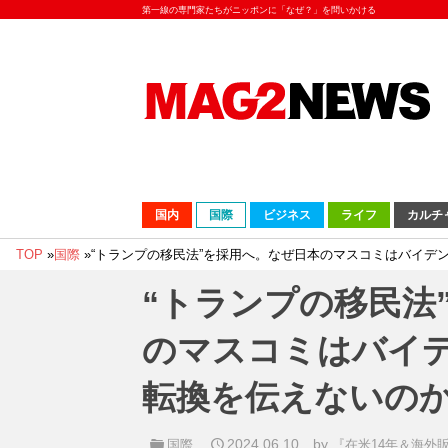
第一線の専門家たちがニッポンに「なぜ？」を問いかける
国内
国際
ビジネス
ライフ
カルチ
TOP
»
国際
»
“トランプの移民法”を採用へ。なぜ日本のマスコミはバイデ
“トランプの移民法
のマスコミはバイ
転換を伝えないの
2024.06.10
by
国際
『在米14年＆海外