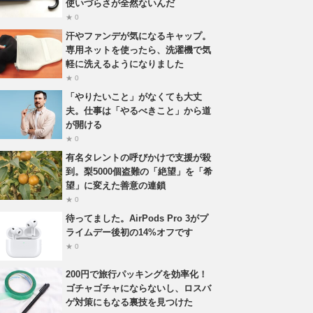
使いづらさが全然ないんだ
★ 0
汗やファンデが気になるキャップ。
専用ネットを使ったら、洗濯機で気
軽に洗えるようになりました
★ 0
「やりたいこと」がなくても大丈
夫。仕事は「やるべきこと」から道
が開ける
★ 0
有名タレントの呼びかけで支援が殺
到。梨5000個盗難の「絶望」を「希
望」に変えた善意の連鎖
★ 0
待ってました。AirPods Pro 3がプ
ライムデー後初の14%オフです
★ 0
200円で旅行パッキングを効率化！
ゴチャゴチャにならないし、ロスバ
ゲ対策にもなる裏技を見つけた