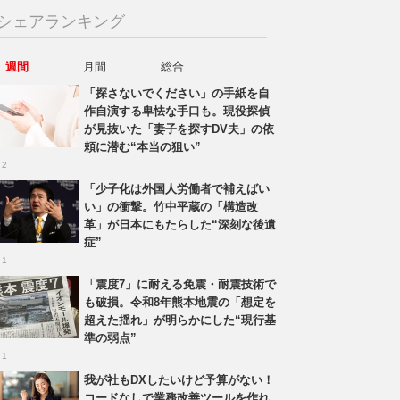
シェアランキング
週間
月間
総合
「探さないでください」の手紙を自
作自演する卑怯な手口も。現役探偵
が見抜いた「妻子を探すDV夫」の依
頼に潜む“本当の狙い”
 2
「少子化は外国人労働者で補えばい
い」の衝撃。竹中平蔵の「構造改
革」が日本にもたらした“深刻な後遺
症”
 1
「震度7」に耐える免震・耐震技術で
も破損。令和8年熊本地震の「想定を
超えた揺れ」が明らかにした“現行基
準の弱点”
 1
我が社もDXしたいけど予算がない！
コードなしで業務改善ツールを作れ