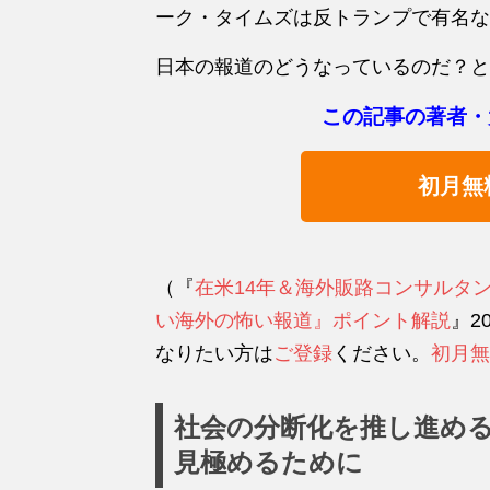
ーク・タイムズは反トランプで有名な
日本の報道のどうなっているのだ？と
この記事の著者・
初月無
（『
在米14年＆海外販路コンサルタ
い海外の怖い報道』ポイント解説
』2
なりたい方は
ご登録
ください。
初月無
社会の分断化を推し進め
見極めるために