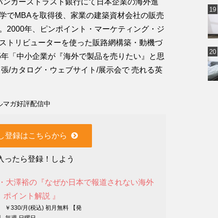
国バンカーストラスト銀行にて日本企業の海外進
学でMBAを取得後、家業の建築資材会社の販売
。2000年、ピンポイント・マーケティング・ジ
ストリビューターを使った販路網構築・動機づ
15年「中小企業が『海外で製品を売りたい』と思
張/カタログ・ウェブサイト/展示会で 売れる英
ルマガ好評配信中
し登録はこちらから
入ったら登録！しよう
ト・大澤裕の『なぜか日本で報道されない海外
』ポイント解説 』
 ￥330/月(税込) 初月無料 【発
】 毎週 日曜日