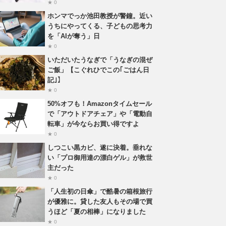
★ 0
ホンマでっか池田教授が警鐘。近い
うちにやってくる、子どもの思考力
を「AIが奪う」日
★ 0
いただいたうなぎで「うなぎの混ぜ
ご飯」【こぐれひでこの｢ごはん日
記｣】
★ 0
50%オフも！Amazonタイムセール
で「アウトドアチェア」や「電動自
転車」が今ならお買い得ですよ
★ 0
しつこい黒カビ、遂に決着。垂れな
い「プロ御用達の漂白ゲル」が救世
主だった
★ 0
「人生初の日傘」で酷暑の箱根旅行
が優雅に。貸した友人もその場で買
うほど「夏の相棒」になりました
★ 0