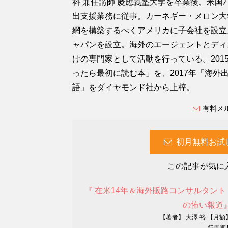
科 兼任講師 慶應義塾大学を卒業後、米
出支援業務に従事。カーネギー・メロン大
網を構築するべくアメリカに子会社を設立
ャパンを設立。海外のエージェントとディ
けの専門家として活動を行っている。20
ったら最初に読む本」を、2017年「海外出
語」をダイヤモンド社から上梓。
有料メ
初月無料お試
この記事が気に
『 在米14年＆海外販路コンサルタン
の怖い報道
【著者】 大澤 裕 【月額】
行周期