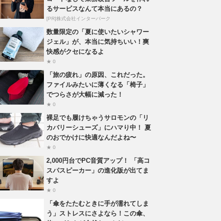
るサービスなんて本当にあるの？
[PR]株式会社インターパーク
数量限定の「夏に使いたいシャワー
ジェル」が、本当に気持ちいい！爽
快感がクセになるよ
★ 0
「旅の疲れ」の原因、これだった。
ファイルみたいに薄くなる「椅子」
でつらさが大幅に減った！
★ 0
裸足でも履けちゃうサロモンの「リ
カバリーシューズ」にハマり中！ 夏
のおでかけに快適なんだよね〜
★ 0
2,000円台でPC音質アップ！ 「高コ
スパスピーカー」の進化版が出てま
すよ
★ 0
「傘をたたむときに手が濡れてしま
う」ストレスにさよなら！この傘、