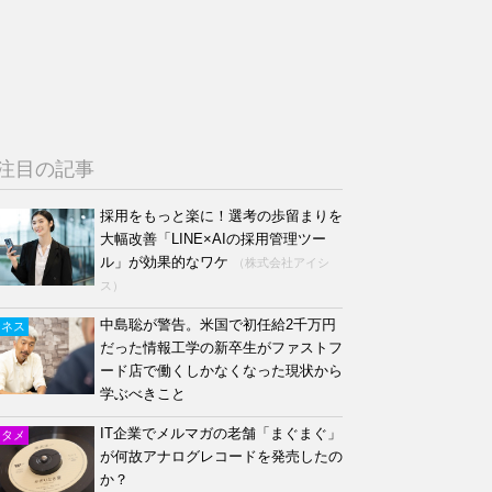
注目の記事
採用をもっと楽に！選考の歩留まりを
大幅改善「LINE×AIの採用管理ツー
ル」が効果的なワケ
（株式会社アイシ
ス）
中島聡が警告。米国で初任給2千万円
ジネス
だった情報工学の新卒生がファストフ
ード店で働くしかなくなった現状から
学ぶべきこと
IT企業でメルマガの老舗「まぐまぐ」
ンタメ
が何故アナログレコードを発売したの
か？