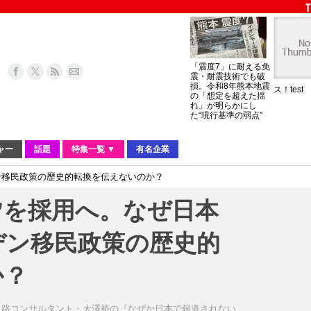
「震度7」に耐える免
震・耐震技術でも破
損。令和8年熊本地震
ス！test
の「想定を超えた揺
れ」が明らかにし
た“現行基準の弱点”
ャー
話題
特集一覧 ▼
有名企業
ン移民政策の歴史的転換を伝えないのか？
”を採用へ。なぜ日本
デン移民政策の歴史的
か？
販路コンサルタント・大澤裕の『なぜか日本で報道されない