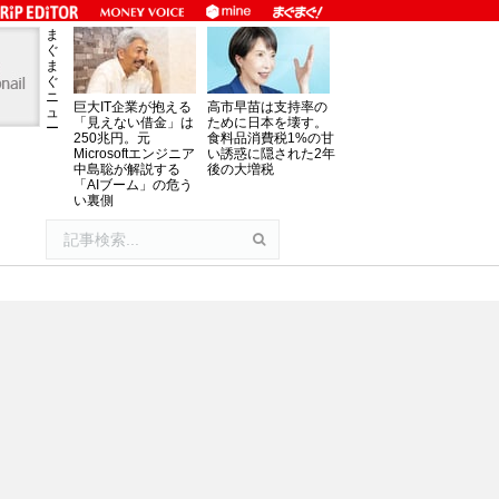
ま
ぐ
ま
ぐ
ニ
巨大IT企業が抱える
高市早苗は支持率の
ュ
「見えない借金」は
ために日本を壊す。
ー
250兆円。元
食料品消費税1%の甘
Microsoftエンジニア
い誘惑に隠された2年
中島聡が解説する
後の大増税
「AIブーム」の危う
い裏側