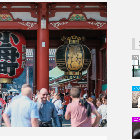
PR
ビ
エ