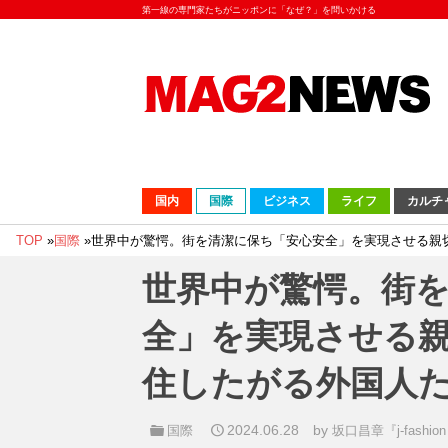
第一線の専門家たちがニッポンに「なぜ？」を問いかける
国内
国際
ビジネス
ライフ
カルチ
TOP
»
国際
»
世界中が驚愕。街を清潔に保ち「安心安全」を実現させる親
世界中が驚愕。街
全」を実現させる
住したがる外国人
2024.06.28
by
国際
坂口昌章『j-fashion 