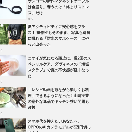
サンコーの新作マグネットケーブル
は全盛り。奪うのは「絡まりストレ
ス」だけ
★ 0
夏アクティビティに安心感をプラ
ス！ 操作性もそのまま、写真も綺麗
に撮れる「防水スマホケース」にや
っと出会った
 0
ニオイが気になる頭皮に、週2回のス
ペシャルケア。ダヴィネスの「海塩
スクラブ」で夏の不快感が軽くなっ
た
 0
「レシピ動画を観ながら楽しくお料
理」できるようになった！山崎実業
の意外な逸品でキッチン狭い問題も
改善
 0
スマホ代を抑えたいあなたへ。
OPPOのAIカメラモデルが3万円切っ