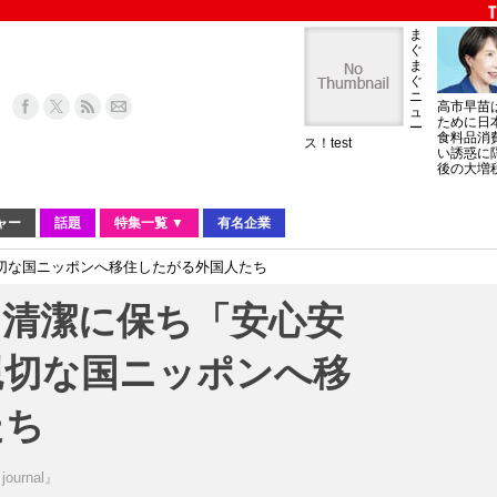
ま
ぐ
ま
ぐ
ニ
高市早苗
ュ
ために日
ー
食料品消
ス！test
い誘惑に
後の大増
ャー
話題
特集一覧 ▼
有名企業
切な国ニッポンへ移住したがる外国人たち
を清潔に保ち「安心安
親切な国ニッポンへ移
たち
journal』