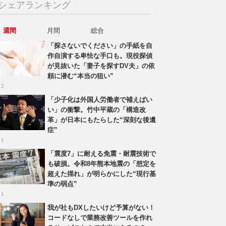
シェアランキング
週間
月間
総合
「探さないでください」の手紙を自
作自演する卑怯な手口も。現役探偵
が見抜いた「妻子を探すDV夫」の依
頼に潜む“本当の狙い”
 2
「少子化は外国人労働者で補えばい
い」の衝撃。竹中平蔵の「構造改
革」が日本にもたらした“深刻な後遺
症”
 1
「震度7」に耐える免震・耐震技術で
も破損。令和8年熊本地震の「想定を
超えた揺れ」が明らかにした“現行基
準の弱点”
 1
我が社もDXしたいけど予算がない！
コードなしで業務改善ツールを作れ