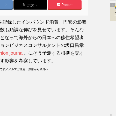
Pocket
0
ポスト
PR
を記録したインバウンド消費。円安の影響
数も順調な伸びを見せています。そんな
となって海外からの日本への移住希望者
ョンビジネスコンサルタントの坂口昌章
shion journal
』にそう予測する根拠を記す
す影響を考察しています。
のです／メルマガ原題：潔癖から猥雑へ