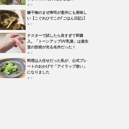
★ 0
鯵干物のまぜ寿司が意外にも美味し
い【こぐれひでこの｢ごはん日記｣】
★ 0
テスターで試したら良すぎて即購
入。「トーンアップUV乳液」は資生
堂の技術が光る名作だった！
★ 0
料理は人任せだった私が、公式プレ
ートのおかげで「アイラップ使い」
になりました
★ 0