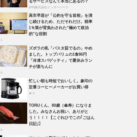
るサービスなんて本当にあるの？
[PR]株式会社インターパーク
高市早苗が「公約を守る首相」を演
じ続けるため、ただそれだけ。税率
1％策が背負わされた“極めて政治
的”な役割
 1
ズボラの私「パスタ茹でるの」やめ
ました。トップバリュの1食86円
「冷凍スパゲッティ」で夏休みラン
チが楽ちんに
 0
忙しい朝も時短でおいしく。象印の
定番コーヒーメーカーがお買い得
★ 0
TORUくん、80歳（傘寿）になりま
した。みなさんお祝い、ありがと
う！！！！【こぐれひでこの｢ごはん
日記｣】
 0