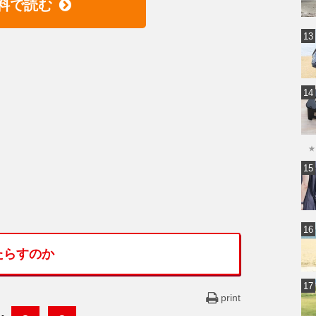
料で読む
★
たらすのか
print