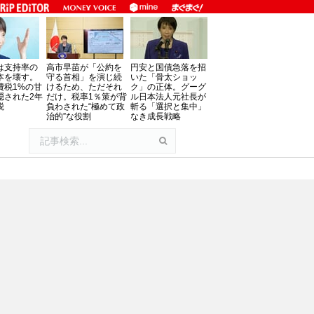
は支持率の
高市早苗が「公約を
円安と国債急落を招
本を壊す。
守る首相」を演じ続
いた「骨太ショッ
費税1%の甘
けるため、ただそれ
ク」の正体。グーグ
隠された2年
だけ。税率1％策が背
ル日本法人元社長が
税
負わされた“極めて政
斬る「選択と集中」
治的”な役割
なき成長戦略