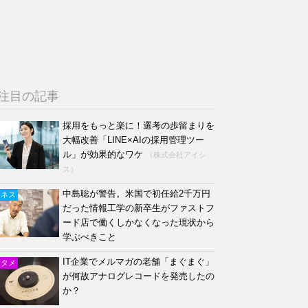
注目の記事
採用をもっと楽に！選考の歩留まりを
大幅改善「LINE×AIの採用管理ツー
ル」が効果的なワケ
（株式会社アイシ
ス）
中島聡が警告。米国で初任給2千万円
ジネス
だった情報工学の新卒生がファストフ
ード店で働くしかなくなった現状から
学ぶべきこと
IT企業でメルマガの老舗「まぐまぐ」
ンタメ
が何故アナログレコードを発売したの
か？