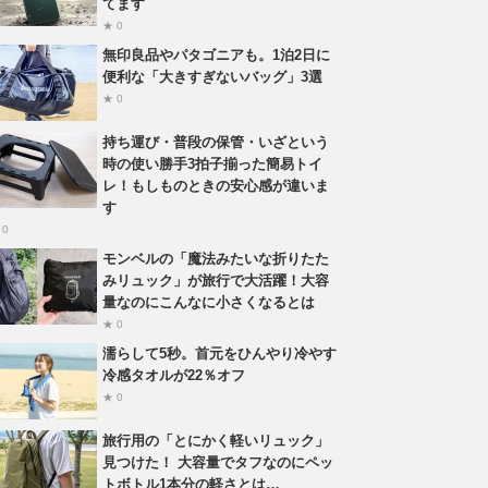
てます
★ 0
無印良品やパタゴニアも。1泊2日に
便利な「大きすぎないバッグ」3選
★ 0
持ち運び・普段の保管・いざという
時の使い勝手3拍子揃った簡易トイ
レ！もしものときの安心感が違いま
す
 0
モンベルの「魔法みたいな折りたた
みリュック」が旅行で大活躍！大容
量なのにこんなに小さくなるとは
★ 0
濡らして5秒。首元をひんやり冷やす
冷感タオルが22％オフ
★ 0
旅行用の「とにかく軽いリュック」
見つけた！ 大容量でタフなのにペッ
トボトル1本分の軽さとは…