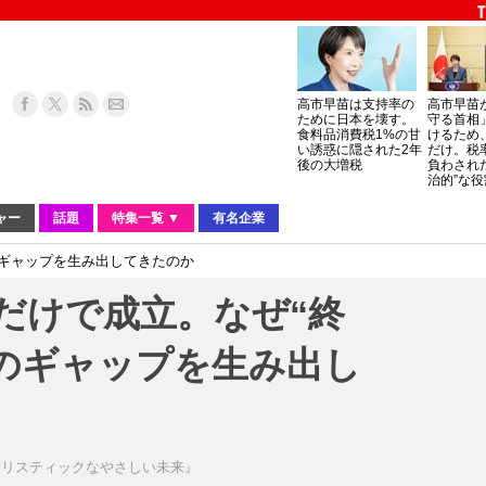
高市早苗は支持率の
高市早苗
ために日本を壊す。
守る首相
食料品消費税1%の甘
けるため
い誘惑に隠された2年
だけ。税
後の大増税
負わされ
治的”な役
ャー
話題
特集一覧 ▼
有名企業
のギャップを生み出してきたのか
本だけで成立。なぜ“終
のギャップを生み出し
ナリスティックなやさしい未来』