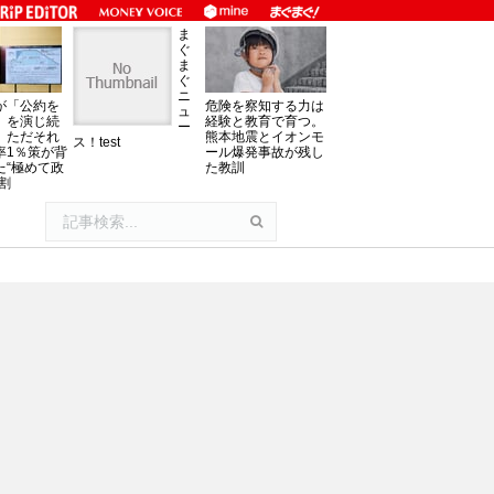
ま
ぐ
ま
ぐ
ニ
が「公約を
危険を察知する力は
ュ
」を演じ続
経験と教育で育つ。
ー
、ただそれ
熊本地震とイオンモ
ス！test
率1％策が背
ール爆発事故が残し
た“極めて政
た教訓
割