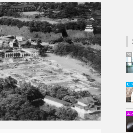
PR
ビ
エ