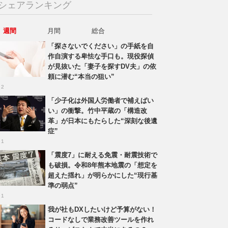
シェアランキング
週間
月間
総合
「探さないでください」の手紙を自
作自演する卑怯な手口も。現役探偵
が見抜いた「妻子を探すDV夫」の依
頼に潜む“本当の狙い”
 2
「少子化は外国人労働者で補えばい
い」の衝撃。竹中平蔵の「構造改
革」が日本にもたらした“深刻な後遺
症”
 1
「震度7」に耐える免震・耐震技術で
も破損。令和8年熊本地震の「想定を
超えた揺れ」が明らかにした“現行基
準の弱点”
 1
我が社もDXしたいけど予算がない！
コードなしで業務改善ツールを作れ