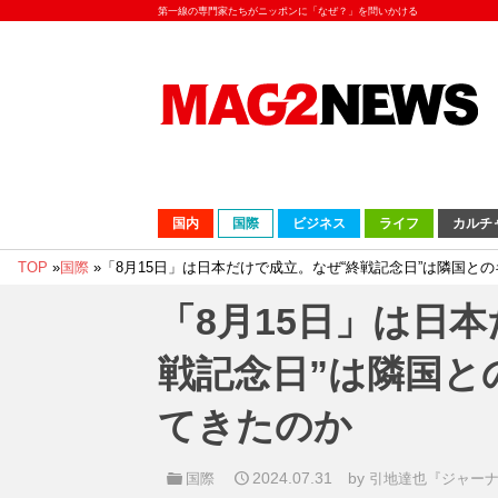
第一線の専門家たちがニッポンに「なぜ？」を問いかける
国内
国際
ビジネス
ライフ
カルチ
TOP
»
国際
»
「8月15日」は日本だけで成立。なぜ“終戦記念日”は隣国と
「8月15日」は日
戦記念日”は隣国と
てきたのか
2024.07.31
by
国際
引地達也『ジャー