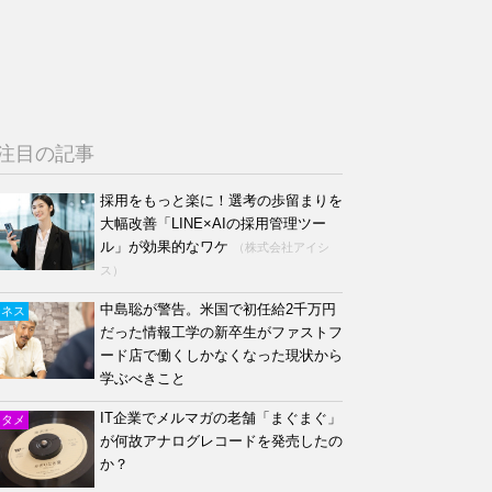
注目の記事
採用をもっと楽に！選考の歩留まりを
大幅改善「LINE×AIの採用管理ツー
ル」が効果的なワケ
（株式会社アイシ
ス）
中島聡が警告。米国で初任給2千万円
ジネス
だった情報工学の新卒生がファストフ
ード店で働くしかなくなった現状から
学ぶべきこと
IT企業でメルマガの老舗「まぐまぐ」
ンタメ
が何故アナログレコードを発売したの
か？