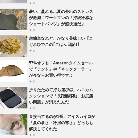
★ 0
暑い、蒸れる…夏の外出のストレス
が激減！ワークマンの「持続冷感な
ショートパンツ」が超快適だよ
★ 0
超簡単なれど、かなり美味しい【こ
ぐれひでこの｢ごはん日記｣】
★ 0
57%オフも！Amazonタイムセール
で「テント」や「ネッククーラー」
が今ならお買い得ですよ
★ 0
折りたためて持ち運び◎。ハニカム
クッションで「長距離移動、お尻痛
い問題」が消えたんだ
★ 0
直接当てるのが1番。アイスカイロが
「夏の暑さ・冷房の寒さ」どっちも
解決してくれた
★ 0