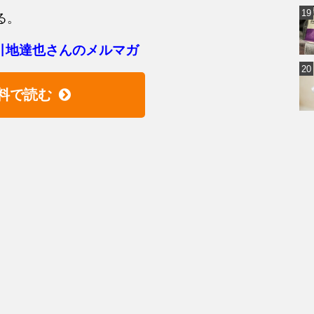
る。
引地達也さんのメルマガ
料で読む