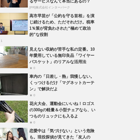
るサービスなんて本当にあるの？
[PR]株式会社インターパーク
高市早苗が「公約を守る首相」を演
じ続けるため、ただそれだけ。税率
1％策が背負わされた“極めて政治
的”な役割
 1
見えない収納が苦手な私の定番。10
年愛用している無印良品「ワイヤー
バスケット」のリアルな活用法
★ 0
車内の「日差し・熱」我慢しない。
くっつけるだけ「マグネットカーテ
ン」で解決だよ
★ 0
花火大会、運動会にいいね！ロゴス
の300gの軽量＆小型チェアなら、い
つものリュックにも入るよ
★ 0
恋愛中は「気づけない」という危険
も。現役探偵が見てきた「友人の