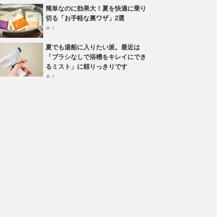
簡単なのに効果大！夏を快適に乗り
切る「お手軽な裏ワザ」2選
★ 0
夏でも湯船に入りたい派。最近は
「ブラシなしで浴槽をキレイにでき
るミスト」に頼りっきりです
★ 0