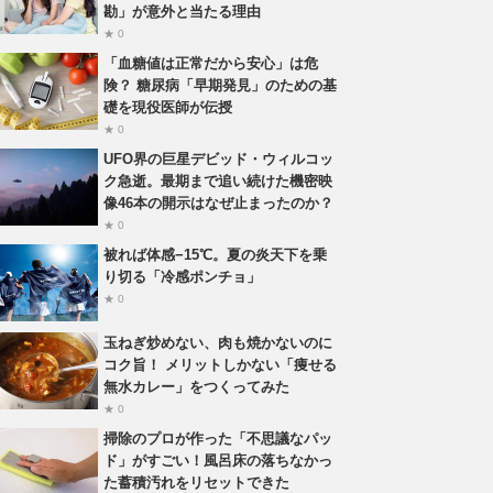
勘」が意外と当たる理由
★ 0
「血糖値は正常だから安心」は危
険？ 糖尿病「早期発見」のための基
礎を現役医師が伝授
★ 0
UFO界の巨星デビッド・ウィルコッ
ク急逝。最期まで追い続けた機密映
像46本の開示はなぜ止まったのか？
★ 0
被れば体感−15℃。夏の炎天下を乗
り切る「冷感ポンチョ」
★ 0
玉ねぎ炒めない、肉も焼かないのに
コク旨！ メリットしかない「痩せる
無水カレー」をつくってみた
★ 0
掃除のプロが作った「不思議なパッ
ド」がすごい！風呂床の落ちなかっ
た蓄積汚れをリセットできた