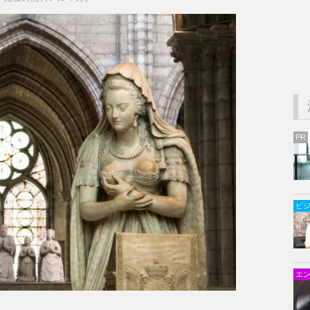
PR
ビ
エ