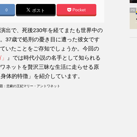
Pocket
0
ポスト
PR
演出で、死後230年を経てまたも世界中の
。37歳で処刑の憂き目に遭った彼女です
ていたことをご存知でしょうか。今回の
ガ」
』では時代小説の名手として知られる
ワネットを贅沢三昧な生活に走らせる原
「身体的特徴」を紹介しています。
原題：悲劇の王妃マリー・アントワネット