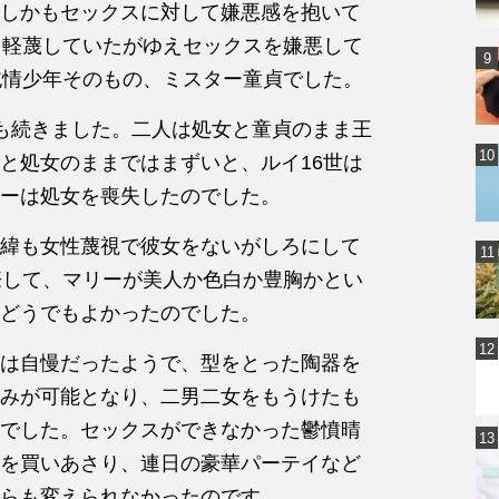
しかもセックスに対して嫌悪感を抱いて
を軽蔑していたがゆえセックスを嫌悪して
純情少年そのもの、ミスター童貞でした。
も続きました。二人は処女と童貞のまま王
と処女のままではまずいと、ルイ16世は
ーは処女を喪失したのでした。
緯も女性蔑視で彼女をないがしろにして
際して、マリーが美人か色白か豊胸かとい
どうでもよかったのでした。
は自慢だったようで、型をとった陶器を
みが可能となり、二男二女をもうけたも
でした。セックスができなかった鬱憤晴
を買いあさり、連日の豪華パーテイなど
らも変えられなかったのです。