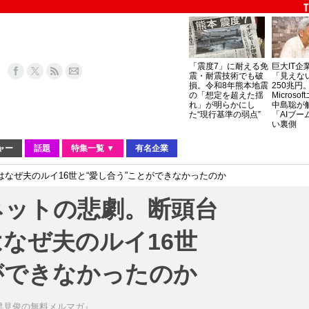
「震度7」に耐える免
巨大IT企
震・耐震技術でも破
「見えな
損。令和8年熊本地震
250兆円
の「想定を超えた揺
Micros
れ」が明らかにし
中島聡が
た“現行基準の弱点”
「AIブー
い裏側
ャー
話題
特集一覧 ▼
有名企業
なぜ夫のルイ16世と“愛し合う”ことができなかったのか
ネットの悲劇。断頭台
なぜ夫のルイ16世
ができなかったのか
早見俊の無料メルマガ』