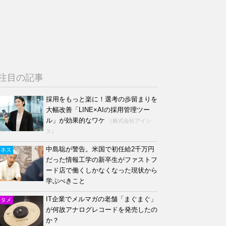
注目の記事
採用をもっと楽に！選考の歩留まりを
大幅改善「LINE×AIの採用管理ツー
ル」が効果的なワケ
（株式会社アイシ
ス）
中島聡が警告。米国で初任給2千万円
ジネス
だった情報工学の新卒生がファストフ
ード店で働くしかなくなった現状から
学ぶべきこと
IT企業でメルマガの老舗「まぐまぐ」
ンタメ
が何故アナログレコードを発売したの
か？