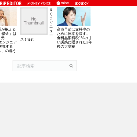
ま
ぐ
ま
ぐ
ニ
業が抱える
高市早苗は支持率の
ュ
い借金」は
ために日本を壊す。
ー
。元
食料品消費税1%の甘
ス！test
oftエンジニア
い誘惑に隠された2年
解説する
後の大増税
ム」の危う