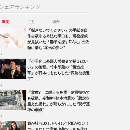
シェアランキング
週間
月間
総合
「探さないでください」の手紙を自
作自演する卑怯な手口も。現役探偵
が見抜いた「妻子を探すDV夫」の依
頼に潜む“本当の狙い”
 2
「少子化は外国人労働者で補えばい
い」の衝撃。竹中平蔵の「構造改
革」が日本にもたらした“深刻な後遺
症”
 1
「震度7」に耐える免震・耐震技術で
も破損。令和8年熊本地震の「想定を
超えた揺れ」が明らかにした“現行基
準の弱点”
 1
我が社もDXしたいけど予算がない！
コードなしで業務改善ツールを作れ