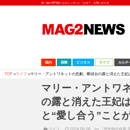
第一線の専門家たちがニッポンに「なぜ？」を問いかける
国内
国際
ビジネス
ライフ
カルチ
TOP
»
ライフ
»
マリー・アントワネットの悲劇。断頭台の露と消えた王妃は
マリー・アントワ
の露と消えた王妃は
と“愛し合う”こと
2024.08.06
by
ライフ
『歴史時代作家 