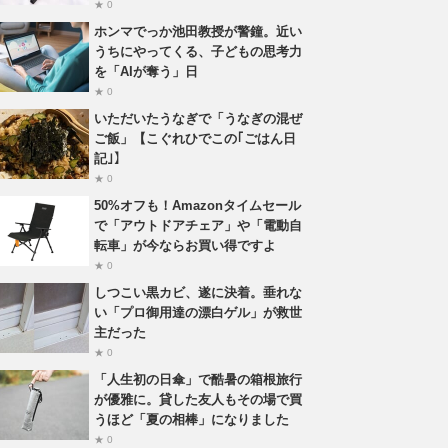
★ 0
ホンマでっか池田教授が警鐘。近い
うちにやってくる、子どもの思考力
を「AIが奪う」日
★ 0
いただいたうなぎで「うなぎの混ぜ
ご飯」【こぐれひでこの｢ごはん日
記｣】
★ 0
50%オフも！Amazonタイムセール
で「アウトドアチェア」や「電動自
転車」が今ならお買い得ですよ
★ 0
しつこい黒カビ、遂に決着。垂れな
い「プロ御用達の漂白ゲル」が救世
主だった
★ 0
「人生初の日傘」で酷暑の箱根旅行
が優雅に。貸した友人もその場で買
うほど「夏の相棒」になりました
★ 0