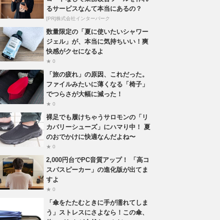
るサービスなんて本当にあるの？
[PR]株式会社インターパーク
数量限定の「夏に使いたいシャワー
ジェル」が、本当に気持ちいい！爽
快感がクセになるよ
★ 0
「旅の疲れ」の原因、これだった。
ファイルみたいに薄くなる「椅子」
でつらさが大幅に減った！
★ 0
裸足でも履けちゃうサロモンの「リ
カバリーシューズ」にハマり中！ 夏
のおでかけに快適なんだよね〜
★ 0
2,000円台でPC音質アップ！ 「高コ
スパスピーカー」の進化版が出てま
すよ
★ 0
「傘をたたむときに手が濡れてしま
う」ストレスにさよなら！この傘、