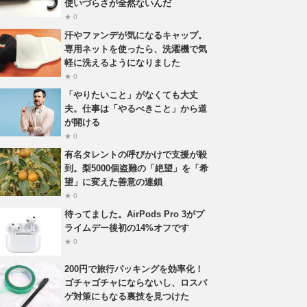
使いづらさが全然ないんだ
★ 0
汗やファンデが気になるキャップ。
専用ネットを使ったら、洗濯機で気
軽に洗えるようになりました
★ 0
「やりたいこと」がなくても大丈
夫。仕事は「やるべきこと」から道
が開ける
★ 0
有名タレントの呼びかけで支援が殺
到。梨5000個盗難の「絶望」を「希
望」に変えた善意の連鎖
★ 0
待ってました。AirPods Pro 3がプ
ライムデー後初の14%オフです
★ 0
200円で旅行パッキングを効率化！
ゴチャゴチャにならないし、ロスバ
ゲ対策にもなる裏技を見つけた