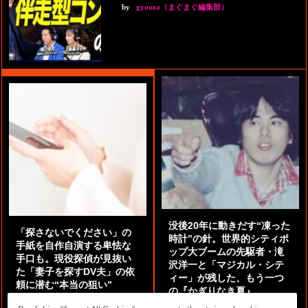
by
gyouza（まぐまぐ編集部）
没後20年に動きだす“凍った
「探さないでください」の
時計”の針。世界的シティポ
手紙を自作自演する卑怯な
ップ大ブームの先駆者・滝
手口も。現役探偵が見抜い
沢洋一と「マジカル・シテ
た「妻子を探すDV夫」の依
ィー」が残した、もう一つ
頼に潜む“本当の狙い”
の『かぎりなき夏』
by
阿部泰尚『伝説の探偵』
by
都鳥 流星