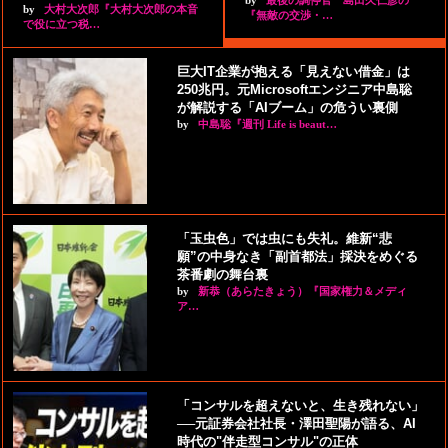
by
大村大次郎『大村大次郎の本音
『無敵の交渉・…
で役に立つ税…
巨大IT企業が抱える「見えない借金」は
250兆円。元Microsoftエンジニア中島聡
が解説する「AIブーム」の危うい裏側
by
中島聡『週刊 Life is beaut…
「玉虫色」では虫にも失礼。維新“悲
願”の中身なき「副首都法」採決をめぐる
茶番劇の舞台裏
by
新恭（あらたきょう）『国家権力＆メディ
ア…
「コンサルを超えないと、生き残れない」
──元証券会社社長・澤田聖陽が語る、AI
時代の"伴走型コンサル"の正体