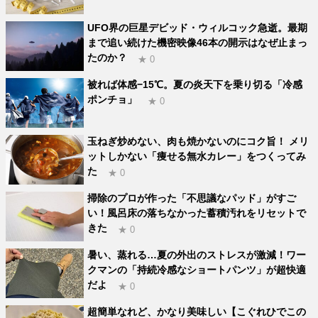
UFO界の巨星デビッド・ウィルコック急逝。最期
まで追い続けた機密映像46本の開示はなぜ止まっ
たのか？
★ 0
被れば体感−15℃。夏の炎天下を乗り切る「冷感
ポンチョ」
★ 0
玉ねぎ炒めない、肉も焼かないのにコク旨！ メリ
ットしかない「痩せる無水カレー」をつくってみ
た
★ 0
掃除のプロが作った「不思議なパッド」がすご
い！風呂床の落ちなかった蓄積汚れをリセットで
きた
★ 0
暑い、蒸れる…夏の外出のストレスが激減！ワー
クマンの「持続冷感なショートパンツ」が超快適
だよ
★ 0
超簡単なれど、かなり美味しい【こぐれひでこの