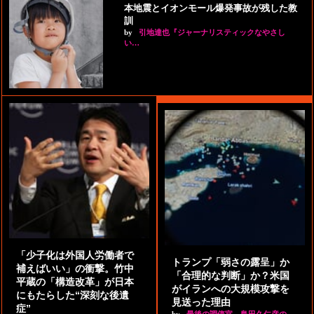
本地震とイオンモール爆発事故が残した教
訓
by
引地達也『ジャーナリスティックなやさし
い…
「少子化は外国人労働者で
トランプ「弱さの露呈」か
補えばいい」の衝撃。竹中
「合理的な判断」か？米国
平蔵の「構造改革」が日本
がイランへの大規模攻撃を
にもたらした“深刻な後遺
見送った理由
症”
by
最後の調停官 島田久仁彦の