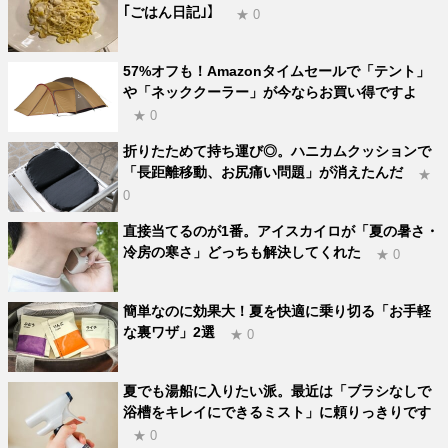
｢ごはん日記｣】
★ 0
57%オフも！Amazonタイムセールで「テント」
や「ネッククーラー」が今ならお買い得ですよ
★ 0
折りたためて持ち運び◎。ハニカムクッションで
「長距離移動、お尻痛い問題」が消えたんだ
★
0
直接当てるのが1番。アイスカイロが「夏の暑さ・
冷房の寒さ」どっちも解決してくれた
★ 0
簡単なのに効果大！夏を快適に乗り切る「お手軽
な裏ワザ」2選
★ 0
夏でも湯船に入りたい派。最近は「ブラシなしで
浴槽をキレイにできるミスト」に頼りっきりです
★ 0