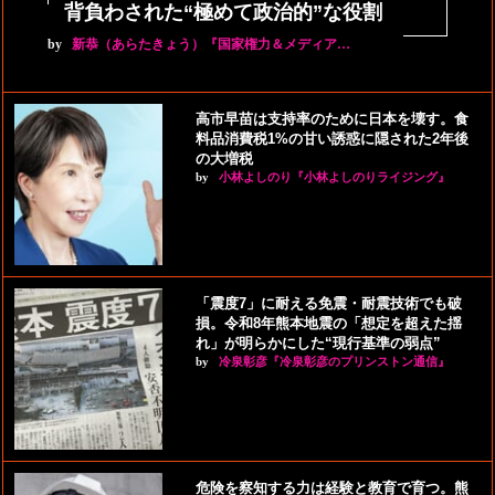
背負わされた“極めて政治的”な役割
by
新恭（あらたきょう）『国家権力＆メディア…
高市早苗は支持率のために日本を壊す。食
料品消費税1%の甘い誘惑に隠された2年後
の大増税
by
小林よしのり『小林よしのりライジング』
「震度7」に耐える免震・耐震技術でも破
損。令和8年熊本地震の「想定を超えた揺
れ」が明らかにした“現行基準の弱点”
by
冷泉彰彦『冷泉彰彦のプリンストン通信』
危険を察知する力は経験と教育で育つ。熊