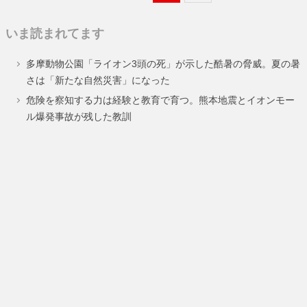
定
定
いま読まれてます
ペ
ペ
多摩動物公園「ライオン3頭の死」が示した酷暑の脅威。夏の暑
ー
ー
さは「新たな自然災害」になった
ジ
ジ
危険を察知する力は経験と教育で育つ。熊本地震とイオンモー
ル爆発事故が残した教訓