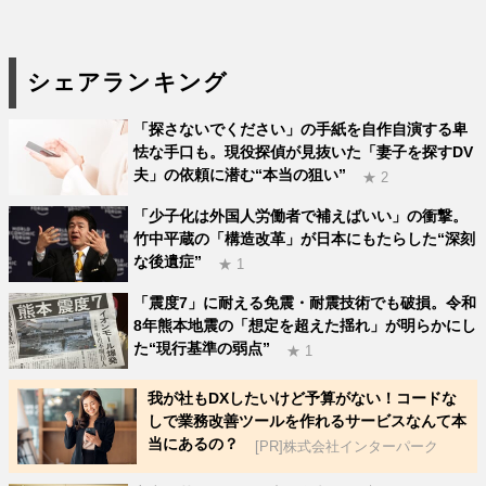
シェアランキング
「探さないでください」の手紙を自作自演する卑
怯な手口も。現役探偵が見抜いた「妻子を探すDV
夫」の依頼に潜む“本当の狙い”
★ 2
「少子化は外国人労働者で補えばいい」の衝撃。
竹中平蔵の「構造改革」が日本にもたらした“深刻
な後遺症”
★ 1
「震度7」に耐える免震・耐震技術でも破損。令和
8年熊本地震の「想定を超えた揺れ」が明らかにし
た“現行基準の弱点”
★ 1
我が社もDXしたいけど予算がない！コードな
しで業務改善ツールを作れるサービスなんて本
当にあるの？
[PR]株式会社インターパーク