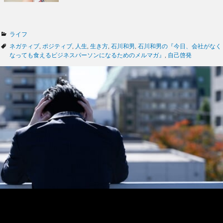
カ
ライフ
テ
タ
ネガティブ
,
ポジティブ
,
人生
,
生き方
,
石川和男
,
石川和男の『今日、会社がなく
ゴ
グ
なっても食えるビジネスパーソンになるためのメルマガ』
,
自己啓発
リ
ー