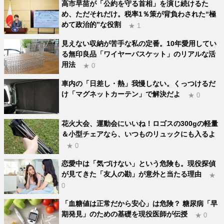
高市早苗が「公約を守る首相」を演じ続けるた
め、ただそれだけ。税率1％策が背負わされた“極
めて政治的”な役割
★ 1
見えない収納が苦手な私の定番。10年愛用してい
る無印良品「ワイヤーバスケット」のリアルな活
用法
★ 0
車内の「日差し・熱」我慢しない。くっつけるだ
け「マグネットカーテン」で解決だよ
★ 0
花火大会、運動会にいいね！ロゴスの300gの軽量
＆小型チェアなら、いつものリュックにも入るよ
★ 0
恋愛中は「気づけない」という危険も。現役探偵
が見てきた「友人の勘」が意外と当たる理由
★
0
「血糖値は正常だから安心」は危険？ 糖尿病「早
期発見」のための基礎を現役医師が伝授
★ 0