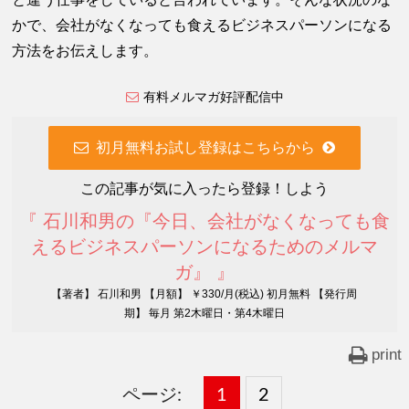
かで、会社がなくなっても食えるビジネスパーソンになる
方法をお伝えします。
有料メルマガ好評配信中
初月無料お試し登録はこちらから
この記事が気に入ったら登録！しよう
『 石川和男の『今日、会社がなくなっても食
えるビジネスパーソンになるためのメルマ
ガ』 』
【著者】 石川和男 【月額】 ￥330/月(税込) 初月無料 【発行周
期】 毎月 第2木曜日・第4木曜日
print
ページ:
固
1
固
2
,