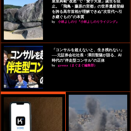
皇室典範“改悪”で「愛子天皇」誕生を阻
止。「飛鳥・藤原の宮都」の世界遺産登録
を誇る高市首相が理解できぬ“次世代へ引
き継ぐもの”の本質
by
小林よしのり『小林よしのりライジング』
「コンサルを超えないと、生き残れない」
──元証券会社社長・澤田聖陽が語る、AI
時代の"伴走型コンサル"の正体
by
gyouza（まぐまぐ編集部）