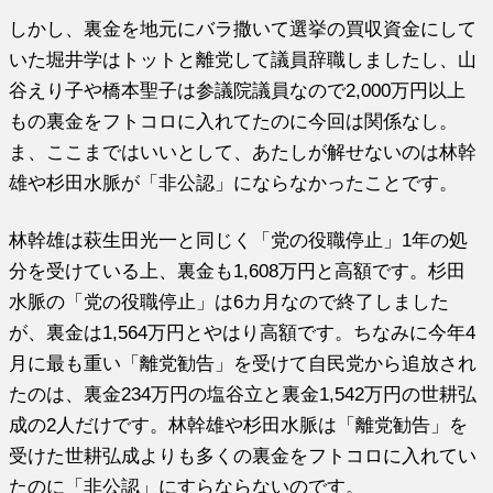
しかし、裏金を地元にバラ撒いて選挙の買収資金にして
いた堀井学はトットと離党して議員辞職しましたし、山
谷えり子や橋本聖子は参議院議員なので2,000万円以上
もの裏金をフトコロに入れてたのに今回は関係なし。
ま、ここまではいいとして、あたしが解せないのは林幹
雄や杉田水脈が「非公認」にならなかったことです。
林幹雄は萩生田光一と同じく「党の役職停止」1年の処
分を受けている上、裏金も1,608万円と高額です。杉田
水脈の「党の役職停止」は6カ月なので終了しました
が、裏金は1,564万円とやはり高額です。ちなみに今年4
月に最も重い「離党勧告」を受けて自民党から追放され
たのは、裏金234万円の塩谷立と裏金1,542万円の世耕弘
成の2人だけです。林幹雄や杉田水脈は「離党勧告」を
受けた世耕弘成よりも多くの裏金をフトコロに入れてい
たのに「非公認」にすらならないのです。