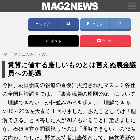
シェア
34
はてブ
2
Pocket
ポスト
by
『きっこのメルマガ』
賞賛に値する厳しいものとは言えぬ裏金議
員への処遇
今回、朝日新聞の報道の直後に実施されたマスコミ各社
の全国世論調査では、「裏金議員の原則公認」について
「理解できない」が軒並み75％を超え、「理解できる」
の10～20％を大きく上回りました。あたしとしては「理
解できる」と回答した人が20％もいることに驚きました
が、石破陣営が問題視したのは「理解できない」の75％
の内わけでした。野党支持者は当然として、無党派層の