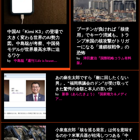
プーチンが負ければ「核使
中国AI「Kimi K3」の登場で
用」でキーウ消滅も。トラ
大きく変わる世界のAI勢力
ンプ米国の核攻撃がトリガ
図。中島聡が考察、中国発
ーになる「連鎖核戦争」の
モデルが世界最高水準に迫
恐怖
るワケ
by
津田慶治『国際戦略コラム有料
by
中島聡『週刊 Life is beaut…
版』
あの麻生太郎ですら「敵に回したくない
男」。“福岡県議会のドン”が受け取って
きた驚愕の金額と本人の言い分
by
新恭（あらたきょう）『国家権力＆メディ
ア…
小泉進次郎「核を巡る発言」は何を意味す
るのか？米軍兵器が枯渇しつつある「中