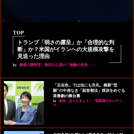
TOP
トランプ「弱さの露呈」か「合理的な判
断」か？米国がイランへの大規模攻撃を
見送った理由
by
最後の調停官 島田久仁彦の『無敵の交渉・…
「玉虫色」では虫にも失礼。維新“悲
願”の中身なき「副首都法」採決をめぐる
茶番劇の舞台裏
by
新恭（あらたきょう）『国家権力＆メディ
ア…