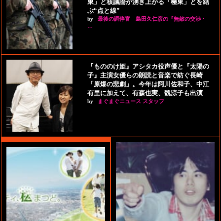
東」と核議論が湧き上がる「極東」とを結
ぶ“点と線”
by
最後の調停官 島田久仁彦の『無敵の交渉・
…
『もののけ姫』アシタカ役声優と『太陽の
子』主演女優らの朗読と音楽で紡ぐ長崎
「原爆の悲劇」。今年は阿川佐和子、中江
有里に加えて、有森也実、魏涼子も出演
by
まぐまぐニュース スタッフ