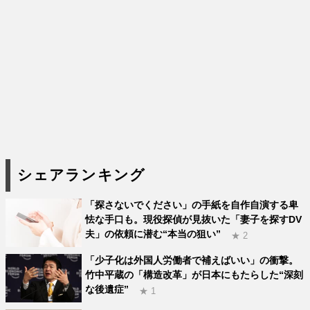
シェアランキング
「探さないでください」の手紙を自作自演する卑
怯な手口も。現役探偵が見抜いた「妻子を探すDV
夫」の依頼に潜む“本当の狙い”
★ 2
「少子化は外国人労働者で補えばいい」の衝撃。
竹中平蔵の「構造改革」が日本にもたらした“深刻
な後遺症”
★ 1