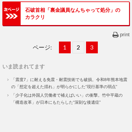
石破首相「裏金議員なんちゃって処分」の
カラクリ
print
ページ:
固
1
固
2
,
固
3
,
定
定
定
いま読まれてます
ペ
ペ
ペ
「震度7」に耐える免震・耐震技術でも破損。令和8年熊本地震
ー
ー
ー
の「想定を超えた揺れ」が明らかにした“現行基準の弱点”
ジ
ジ
ジ
「少子化は外国人労働者で補えばいい」の衝撃。竹中平蔵の
「構造改革」が日本にもたらした“深刻な後遺症”