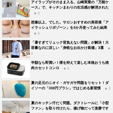
アイラップがそのまま入る。山崎実業の「万能ケ
ース」で、キッチンまわりの生活感が解消された
★ 0
想像以上、でした。サロンおすすめの美容液「ア
イラッシュリポゾーン」を3か月使ってみた結果
★ 0
「暑すぎてリュック背負えない問題」が解決！大
容量なのに涼しい「身軽なお出かけ装備」3選
★
0
半額なら即買い！煙を抑えて楽しむ本格おうち焼
肉カセットコンロ
★ 0
夏の足元のニオイ・ガサガサ問題をリセット！ダ
イソーの「330円ブラシ」ではじめる新習慣
★ 0
夏のキッチン汗だく問題。ダクトレールに「小型
ファン」を取り付けたら、揚げ物だって楽勝です