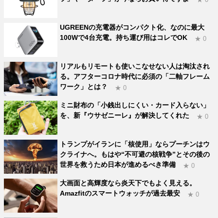
UGREENの充電器がコンパクト化、なのに最大
100Wで4台充電。持ち運び用はコレでOK
★ 0
リアルもリモートも使いこなせない人は淘汰され
る。アフターコロナ時代に必須の「二軸フレーム
ワーク」とは？
★ 0
ミニ財布の「小銭出しにくい・カード入らない」
を、新『ウサゼニーレ』が解決してくれた
★ 0
トランプがイランに「核使用」ならプーチンはウ
クライナへ。もはや“不可避の核戦争”とその後の
世界を救うため日本が進めるべき準備
★ 0
大画面と高輝度なら炎天下でもよく見える。
Amazfitのスマートウォッチが過去最安
★ 0