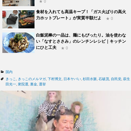
★ 0
食材を入れても高温キープ！「ガス火ばりの高火
力ホットプレート」が実質半額だよ
★ 0
白飯泥棒の一品は、麺にもぴったり。油を使わな
い「なすとささみ」のレンチンレシピ｜キッチン
にひと工夫
★ 0
カ
国内
テ
タ
きっこ
,
きっこのメルマガ
,
下村博文
,
日本ヤバい
,
杉田水脈
,
石破茂
,
自民党
,
萩生
ゴ
グ
田光一
,
衆院選
,
裏金
,
選挙
リ
ー