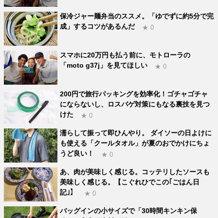
保冷ジャー麺弁当のススメ。「ゆでずに約5分で完
成」するコツがあるんだ
★ 0
スマホに20万円も払う前に、モトローラの
「moto g37j」を見てほしい
★ 0
200円で旅行パッキングを効率化！ゴチャゴチャ
にならないし、ロスバゲ対策にもなる裏技を見つ
けた
★ 0
濡らして振って即ひんやり。 ダイソーの日よけに
も使える「クールタオル」が夏のおでかけにちょ
うど良い！
★ 0
あ、肉が美味しく感じる。コッテリしたソースも
美味しく感じる。【こぐれひでこの｢ごはん日
記｣】
★ 0
バッグインの小サイズで「30時間キンキン保