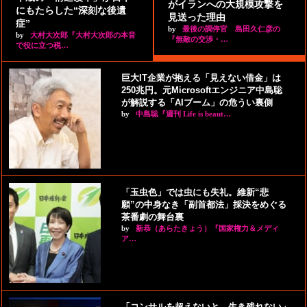
がイランへの大規模攻撃を
にもたらした“深刻な後遺
見送った理由
症”
by
最後の調停官 島田久仁彦の
by
大村大次郎『大村大次郎の本音
『無敵の交渉・…
で役に立つ税…
巨大IT企業が抱える「見えない借金」は
250兆円。元Microsoftエンジニア中島聡
が解説する「AIブーム」の危うい裏側
by
中島聡『週刊 Life is beaut…
「玉虫色」では虫にも失礼。維新“悲
願”の中身なき「副首都法」採決をめぐる
茶番劇の舞台裏
by
新恭（あらたきょう）『国家権力＆メディ
ア…
「コンサルを超えないと、生き残れない」