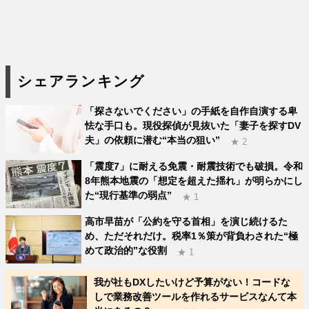
シェアランキング
「探さないでください」の手紙を自作自演する卑
怯な手口も。現役探偵が見抜いた「妻子を探すDV
夫」の依頼に潜む“本当の狙い”
★ 2
「震度7」に耐える免震・耐震技術でも破損。令和
8年熊本地震の「想定を超えた揺れ」が明らかにし
た“現行基準の弱点”
★ 1
高市早苗が「公約を守る首相」を演じ続けるた
め、ただそれだけ。税率1％策が背負わされた“極
めて政治的”な役割
★ 1
我が社もDXしたいけど予算がない！コードな
しで業務改善ツールを作れるサービスなんて本