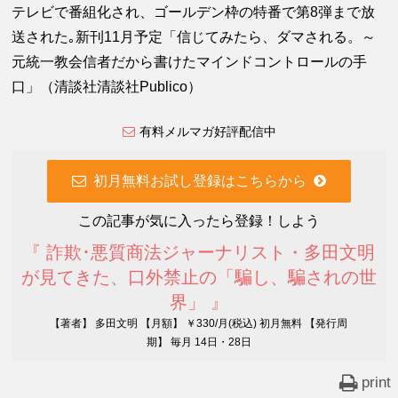
テレビで番組化され、ゴールデン枠の特番で第8弾まで放
送された｡新刊11月予定「信じてみたら、ダマされる。～
元統一教会信者だから書けたマインドコントロールの手
口」（清談社清談社Publico）
有料メルマガ好評配信中
初月無料お試し登録はこちらから
この記事が気に入ったら登録！しよう
『 詐欺･悪質商法ジャーナリスト・多田文明
が見てきた、口外禁止の「騙し、騙されの世
界」 』
【著者】 多田文明 【月額】 ￥330/月(税込) 初月無料 【発行周
期】 毎月 14日・28日
print