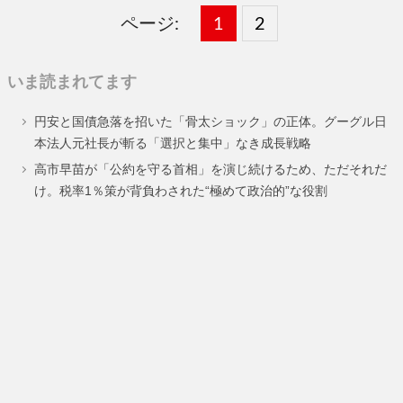
ページ:
固
1
固
2
,
定
定
いま読まれてます
ペ
ペ
円安と国債急落を招いた「骨太ショック」の正体。グーグル日
ー
ー
本法人元社長が斬る「選択と集中」なき成長戦略
ジ
ジ
高市早苗が「公約を守る首相」を演じ続けるため、ただそれだ
け。税率1％策が背負わされた“極めて政治的”な役割