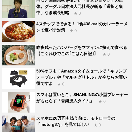
円安と国債急落を招いた「骨太ショック」の正
体。グーグル日本法人元社長が斬る「選択と集
中」なき成長戦略
★ 0
4ステップでできる！ 1食438kcalのカレーラーメ
ンで夏バテ対策
★ 0
昨夜残ったハンバーグをマフィンに挟んで食べる
【こぐれひでこの｢ごはん日記｣】
★ 0
50%オフも！Amazonタイムセールで「キャンプ
テーブル」や「マルチグリドル」が今ならお買い
得ですよ
★ 0
スマホは置いとこ。SHANLINGの小型プレーヤー
がもたらす「音楽没入タイム」
★ 0
スマホに20万円も払う前に、モトローラの
「moto g37j」を見てほしい
★ 0