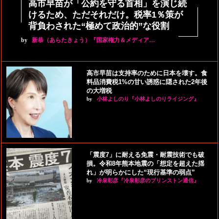
高市早苗が「公約を守る首相」を演じ続
けるため、ただそれだけ。税率1％策が
背負わされた“極めて政治的”な役割
by
新恭（あらたきょう）『国家権力＆メディア…
高市早苗は支持率のために日本を壊す。食
料品消費税1%の甘い誘惑に隠された2年後
の大増税
by
小林よしのり『小林よしのりライジング』
「震度7」に耐える免震・耐震技術でも破
損。令和8年熊本地震の「想定を超えた揺
れ」が明らかにした“現行基準の弱点”
by
冷泉彰彦『冷泉彰彦のプリンストン通信』