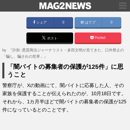
シェア
0
はてブ
0
Pocket
ポスト
by
『詐欺･悪質商法ジャーナリスト・多田文明が見てきた、口外禁止の
「騙し、騙されの世界」』
「闇バイトの募集者の保護が125件」に思
うこと
警察庁が、Xの動画にて、闇バイトに応募した人、その
家族を保護することが伝えられたのが、10月18日です。
それから、1カ月半ほどで闇バイトの募集者の保護が125
件になっているとのことです。