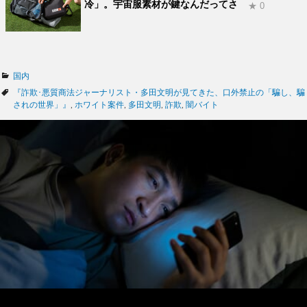
冷」。宇宙服素材が鍵なんだってさ
★ 0
カ
国内
テ
タ
『詐欺･悪質商法ジャーナリスト・多田文明が見てきた、口外禁止の「騙し、騙
ゴ
グ
されの世界」』
,
ホワイト案件
,
多田文明
,
詐欺
,
闇バイト
リ
ー