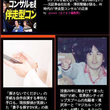
──元証券会社社長・澤田聖陽が語る、AI
時代の"伴走型コンサル"の正体
by
gyouza（まぐまぐ編集部）
没後20年に動きだす“凍った
「探さないでください」の
時計”の針。世界的シティポ
手紙を自作自演する卑怯な
ップ大ブームの先駆者・滝
手口も。現役探偵が見抜い
沢洋一と「マジカル・シテ
た「妻子を探すDV夫」の依
ィー」が残した、もう一つ