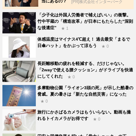
当にあるの？
[PR]株式会社インターパーク
「少子化は外国人労働者で補えばいい」の衝撃。
竹中平蔵の「構造改革」が日本にもたらした“深刻
な後遺症”
★ 1
体感温度はマイナス4℃超え！ 過去最安「まるで
日傘ハット」をかぶって涼もう
★ 0
長距離移動の疲れを軽減する、だけじゃない。
「2wayで使える腰クッション」がドライブを快適
にしてくれた
★ 0
多摩動物公園「ライオン3頭の死」が示した酷暑の
脅威。夏の暑さは「新たな自然災害」になった
★ 0
旅行にかさばるカメラはもういらない。動画も撮
れるトイカメラがお得です
★ 0