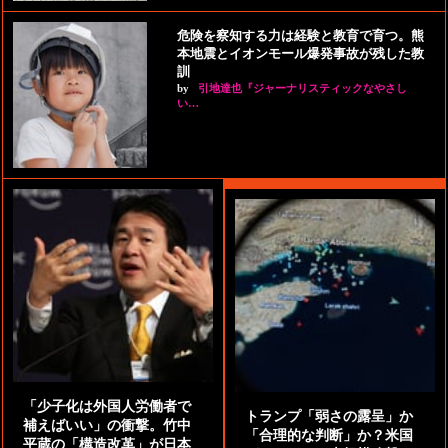
危険を察知する力は経験と教育で育つ。熊
本地震とイオンモール爆発事故が残した教
訓
by
引地達也『ジャーナリスティックなやさし
い…
「少子化は外国人労働者で
トランプ「弱さの露呈」か
補えばいい」の衝撃。竹中
「合理的な判断」か？米国
平蔵の「構造改革」が日本