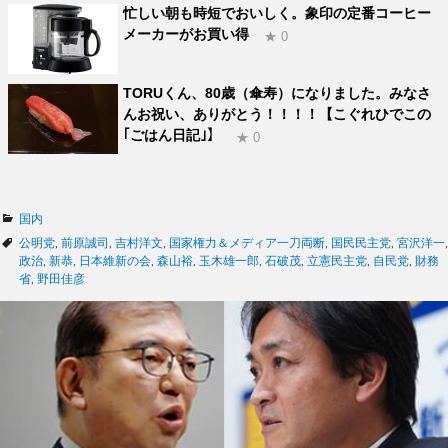
忙しい朝も時短でおいしく。象印の定番コーヒー
メーカーがお買い得
★ 0
TORUくん、80歳（傘寿）になりました。みなさ
んお祝い、ありがとう！！！！【こぐれひでこの
｢ごはん日記｣】
★ 0
カ
国内
テ
タ
公明党
,
前原誠司
,
吉村洋文
,
国家権力＆メディア一刀両断
,
国民民主党
,
宮沢洋一
,
ゴ
グ
政治
,
新恭
,
日本維新の会
,
森山裕
,
玉木雄一郎
,
石破茂
,
立憲民主党
,
自民党
,
財務
リ
省
,
野田佳彦
ー