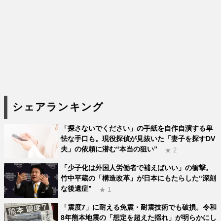
シェアランキング
「探さないでください」の手紙を自作自演する卑
怯な手口も。現役探偵が見抜いた「妻子を探すDV
夫」の依頼に潜む“本当の狙い”
★ 2
「少子化は外国人労働者で補えばいい」の衝撃。
竹中平蔵の「構造改革」が日本にもたらした“深刻
な後遺症”
★ 1
「震度7」に耐える免震・耐震技術でも破損。令和
8年熊本地震の「想定を超えた揺れ」が明らかにし