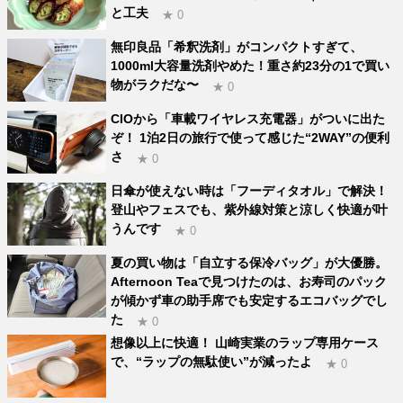
と工夫
★ 0
無印良品「希釈洗剤」がコンパクトすぎて、
1000ml大容量洗剤やめた！重さ約23分の1で買い
物がラクだな〜
★ 0
CIOから「車載ワイヤレス充電器」がついに出た
ぞ！ 1泊2日の旅行で使って感じた“2WAY”の便利
さ
★ 0
日傘が使えない時は「フーディタオル」で解決！
登山やフェスでも、紫外線対策と涼しく快適が叶
うんです
★ 0
夏の買い物は「自立する保冷バッグ」が大優勝。
Afternoon Teaで見つけたのは、お寿司のパック
が傾かず車の助手席でも安定するエコバッグでし
た
★ 0
想像以上に快適！ 山崎実業のラップ専用ケース
で、“ラップの無駄使い”が減ったよ
★ 0