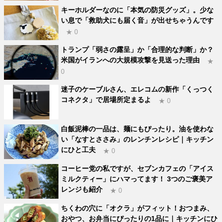
キーホルダーなのに「本気の防災グッズ」。少な
い息で「救助犬にも届く音」が出せちゃうんです
★ 0
トランプ「弱さの露呈」か「合理的な判断」か？
米国がイランへの大規模攻撃を見送った理由
★
0
迷子のケーブルさん、エレコムの新作「くっつく
コネクタ」で居場所定まるよ
★ 0
白飯泥棒の一品は、麺にもぴったり。油を使わな
い「なすとささみ」のレンチンレシピ｜キッチン
にひと工夫
★ 0
コーヒー党の私ですが、セブンカフェの「アイス
ミルクティー」にハマってます！ 3つのご褒美ア
レンジも紹介
★ 0
ちくわの穴に「オクラ」がフィット！おつまみ、
おやつ、お弁当にぴったりの1品に｜キッチンにひ