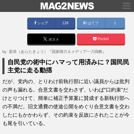
シェア
128
はてブ
1
Pocket
ポスト
by
新恭（あらたきょう）『国家権力＆メディア一刀両断』
自民党の術中にハマって用済みに？国民民
主党に走る動揺
だが、党内の、とりわけ前執行部に近い議員からは批判
の声も漏れる。合意文書を交わさず、いわば“口約束”だ
けとりつけて、簡単に補正予算案に賛成する新執行部へ
の不満だ。旧文通費の使途公開をめぐり合意文書を交わ
したにもかかわらず、その約束を反故にされたことが今
も尾を引いている。