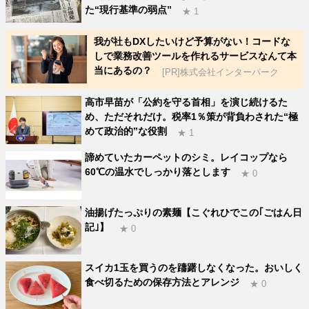
た“現行基準の弱点”
★ 1
我が社もDXしたいけど予算がない！コードな
しで業務改善ツールを作れるサービスなんて本
当にあるの？
[PR]株式会社インターパーク
高市早苗が「公約を守る首相」を演じ続けるた
め、ただそれだけ。税率1％策が背負わされた“極
めて政治的”な役割
★ 1
諦めていたカーペットのシミ。レイコップなら
60℃の温水でしっかり落とします
★ 0
油揚げたっぷりの素麺【こぐれひでこの｢ごはん日
記｣】
★ 0
スイカ1玉を買うのを躊躇しなくなった。おいしく
食べ切るための保存方法とアレンジ
★ 0