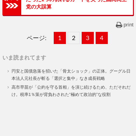
党の大誤算
print
ページ:
固
1
固
2
,
固
3
,
固
4
,
定
定
定
定
いま読まれてます
ペ
ペ
ペ
ペ
円安と国債急落を招いた「骨太ショック」の正体。グーグル日
ー
ー
ー
ー
本法人元社長が斬る「選択と集中」なき成長戦略
ジ
ジ
ジ
ジ
高市早苗が「公約を守る首相」を演じ続けるため、ただそれだ
け。税率1％策が背負わされた“極めて政治的”な役割