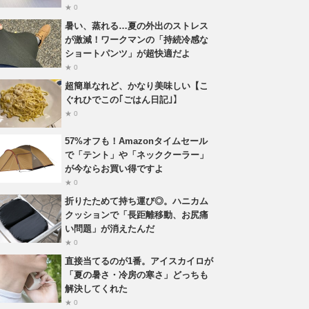
★ 0
暑い、蒸れる…夏の外出のストレス
が激減！ワークマンの「持続冷感な
ショートパンツ」が超快適だよ
★ 0
超簡単なれど、かなり美味しい【こ
ぐれひでこの｢ごはん日記｣】
★ 0
57%オフも！Amazonタイムセール
で「テント」や「ネッククーラー」
が今ならお買い得ですよ
★ 0
折りたためて持ち運び◎。ハニカム
クッションで「長距離移動、お尻痛
い問題」が消えたんだ
★ 0
直接当てるのが1番。アイスカイロが
「夏の暑さ・冷房の寒さ」どっちも
解決してくれた
★ 0