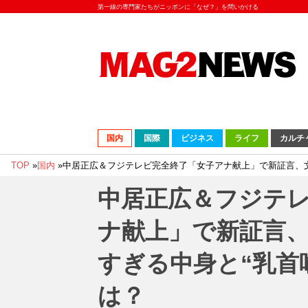
第一線の専門家たちがニッポンに「なぜ？」を問いかける
国内
国際
ビジネス
ライフ
カルチ
TOP
»
国内
»
中居正広＆フジテレビ完全終了「女子アナ献上」で新証言、文
中居正広＆フジテ
ナ献上」で新証言、
すぎる中身と“乳首
は？