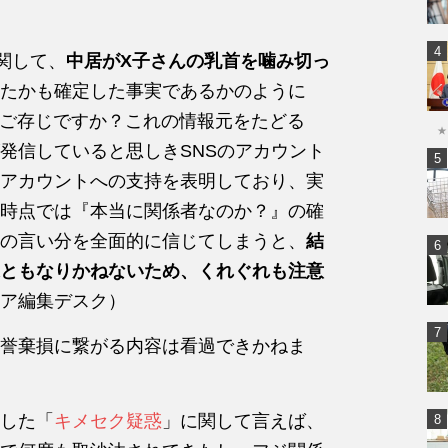
関して、
中居がX子さんの乳首を噛み切っ
たかも確定した事実であるかのように
のをご存じですか？これの情報元をたどる
★
発信していると思しきSNSのアカウント
アカウントへの支持を表明しており、実
時点では『本当に関係者なのか？』の確
の言い分を全面的に信じてしまうと、
結
ともなりかねないため、くれぐれも注意
ア編集デスク）
誉棄損に繋がる内容は看過できかねま
。
した「
キメセク疑惑
」に関して言えば、