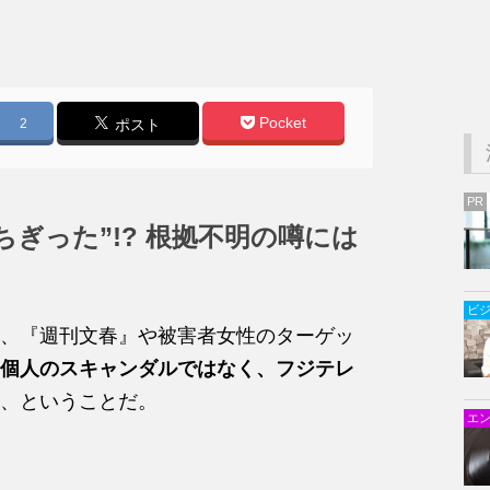
Pocket
2
ポスト
PR
ぎった”!? 根拠不明の噂には
ビ
、『週刊文春』や被害者女性のターゲッ
個人のスキャンダルではなく、フジテレ
、ということだ。
エ