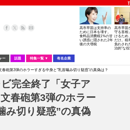
高市早苗は支持率の
高市早苗
ために日本を壊す。
守る首相
食料品消費税1%の甘
けるため
い誘惑に隠された2年
だけ。税
後の大増税
負わされ
治的”な役
ャー
話題
特集一覧 ▼
有名企業
春砲第3弾のホラーすぎる中身と“乳首噛み切り疑惑”の真偽は？
レビ完全終了「女子ア
文春砲第3弾のホラー
噛み切り疑惑”の真偽