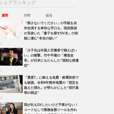
シェアランキング
週間
月間
総合
「探さないでください」の手紙を自
作自演する卑怯な手口も。現役探偵
が見抜いた「妻子を探すDV夫」の依
頼に潜む“本当の狙い”
 2
「少子化は外国人労働者で補えばい
い」の衝撃。竹中平蔵の「構造改
革」が日本にもたらした“深刻な後遺
症”
 1
「震度7」に耐える免震・耐震技術で
も破損。令和8年熊本地震の「想定を
超えた揺れ」が明らかにした“現行基
準の弱点”
 1
我が社もDXしたいけど予算がない！
コードなしで業務改善ツールを作れ