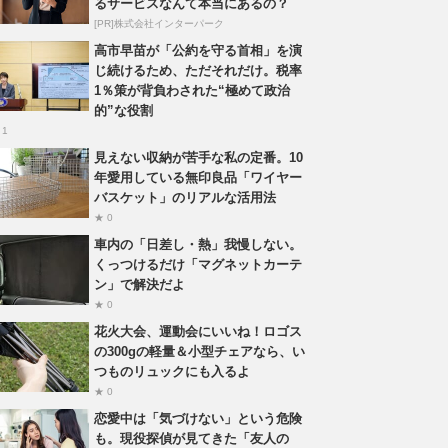
るサービスなんて本当にあるの？
[PR]株式会社インターパーク
高市早苗が「公約を守る首相」を演
じ続けるため、ただそれだけ。税率
1％策が背負わされた“極めて政治
的”な役割
 1
見えない収納が苦手な私の定番。10
年愛用している無印良品「ワイヤー
バスケット」のリアルな活用法
★ 0
車内の「日差し・熱」我慢しない。
くっつけるだけ「マグネットカーテ
ン」で解決だよ
★ 0
花火大会、運動会にいいね！ロゴス
の300gの軽量＆小型チェアなら、い
つものリュックにも入るよ
★ 0
恋愛中は「気づけない」という危険
も。現役探偵が見てきた「友人の