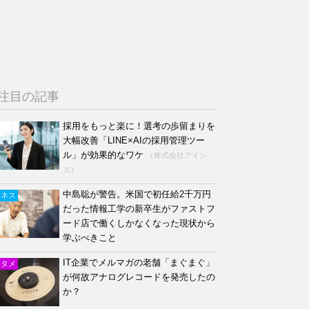
注目の記事
採用をもっと楽に！選考の歩留まりを
大幅改善「LINE×AIの採用管理ツー
ル」が効果的なワケ
（株式会社アイシ
ス）
中島聡が警告。米国で初任給2千万円
ジネス
だった情報工学の新卒生がファストフ
ード店で働くしかなくなった現状から
学ぶべきこと
IT企業でメルマガの老舗「まぐまぐ」
ンタメ
が何故アナログレコードを発売したの
か？