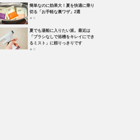
簡単なのに効果大！夏を快適に乗り
切る「お手軽な裏ワザ」2選
★ 0
夏でも湯船に入りたい派。最近は
「ブラシなしで浴槽をキレイにでき
るミスト」に頼りっきりです
★ 0