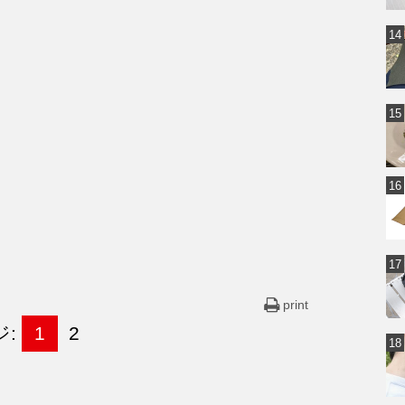
print
ジ:
1
2