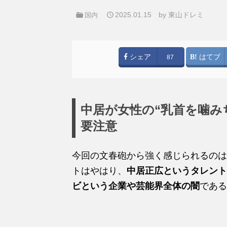
2025.01.15
by 東山ドレミ
国内
シェア
はてブ
87
中居が女性の“乳首を噛みち
要注意
今回の文春砲から強く感じられるのは
トはやはり、
中居正広というタレント
ビという企業や芸能界全体の闇
である