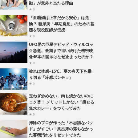
勘」が意外と当たる理由
★ 0
「血糖値は正常だから安心」は危
険？ 糖尿病「早期発見」のための基
礎を現役医師が伝授
★ 0
UFO界の巨星デビッド・ウィルコッ
ク急逝。最期まで追い続けた機密映
像46本の開示はなぜ止まったのか？
★ 0
被れば体感−15℃。夏の炎天下を乗
り切る「冷感ポンチョ」
★ 0
玉ねぎ炒めない、肉も焼かないのに
コク旨！ メリットしかない「痩せる
無水カレー」をつくってみた
★ 0
掃除のプロが作った「不思議なパッ
ド」がすごい！風呂床の落ちなかっ
た蓄積汚れをリセットできた