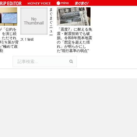
ま
ぐ
ま
ぐ
ニ
が「公約を
「震度7」に耐える免
ュ
」を演じ続
震・耐震技術でも破
ー
、ただそれ
損。令和8年熊本地震
ス！test
率1％策が背
の「想定を超えた揺
た“極めて政
れ」が明らかにし
割
た“現行基準の弱点”