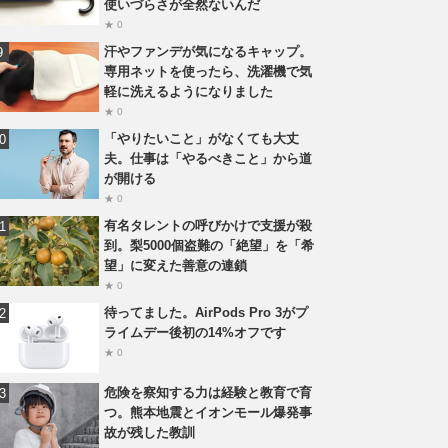
使いづらさが全然ないんだ
★ 0
汗やファンデが気になるキャップ。
専用ネットを使ったら、洗濯機で気
軽に洗えるようになりました
★ 0
「やりたいこと」がなくても大丈
夫。仕事は「やるべきこと」から道
が開ける
★ 0
有名タレントの呼びかけで支援が殺
到。梨5000個盗難の「絶望」を「希
望」に変えた善意の連鎖
★ 0
待ってました。AirPods Pro 3がプ
ライムデー後初の14%オフです
★ 0
危険を察知する力は経験と教育で育
つ。熊本地震とイオンモール爆発事
故が残した教訓