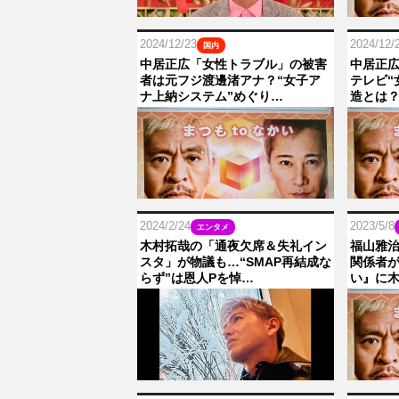
2024/12/23
2024/12/
国内
中居正広「女性トラブル」の被害
中居正広
者は元フジ渡邊渚アナ？“女子ア
テレビ“
ナ上納システム”めぐり…
造とは
2024/2/24
2023/5/8
エンタメ
木村拓哉の「通夜欠席＆失礼イン
福山雅
スタ」が物議も…“SMAP再結成な
関係者が
らず”は恩人Pを悼…
い』に