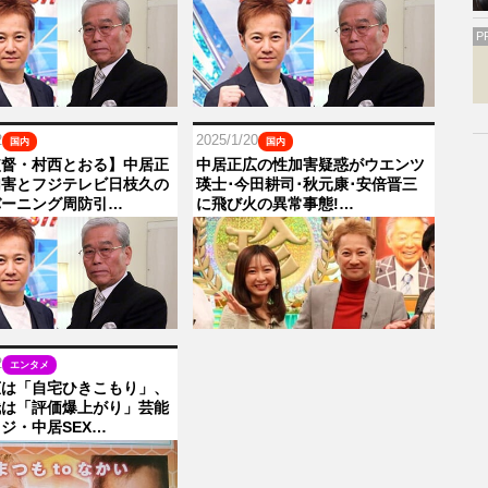
P
2
2025/1/20
国内
国内
監督・村西とおる】中居正
中居正広の性加害疑惑がウエンツ
加害とフジテレビ日枝久の
瑛士･今田耕司･秋元康･安倍晋三
バーニング周防引…
に飛び火の異常事態!…
2
エンタメ
広は「自宅ひきこもり」、
哉は「評価爆上がり」芸能
ジ・中居SEX…