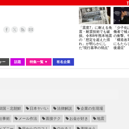
「震度7」に耐える免
「少子化
震・耐震技術でも破
働者で補
損。令和8年熊本地震
の衝撃。
の「想定を超えた揺
「構造改
れ」が明らかにし
にもたら
た“現行基準の弱点”
後遺症”
ャー
話題
特集一覧 ▼
有名企業
韓国・北朝鮮
日本ヤバい
法律解説
企業の生現場
仕事術
メール作法
面接テク
お金が好き
地震
ィズニー
目からウロコ！
ウケる！
美味そう