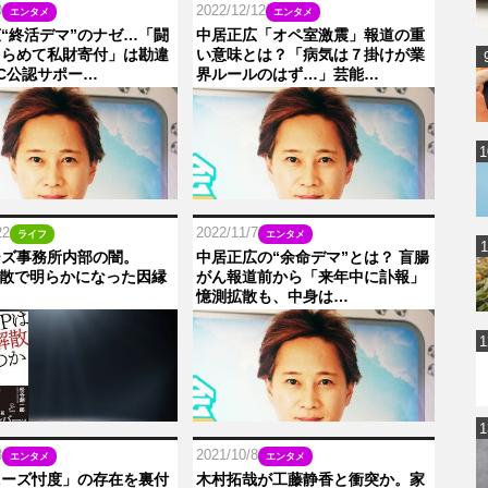
0
2022/12/12
エンタメ
エンタメ
“終活デマ”のナゼ…「闘
中居正広「オペ室激震」報道の重
きらめて私財寄付」は勘違
い意味とは？「病気は７掛けが業
C公認サポー…
界ルールのはず…」芸能…
22
2022/11/7
ライフ
エンタメ
ーズ事務所内部の闇。
中居正広の“余命デマ”とは？ 盲腸
解散で明らかになった因縁
がん報道前から「来年中に訃報」
憶測拡散も、中身は…
8
2021/10/8
エンタメ
エンタメ
ニーズ忖度」の存在を裏付
木村拓哉が工藤静香と衝突か。家