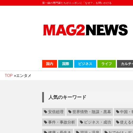
第一線の専門家たちがニッポンに「なぜ？」を問いかける
国内
国際
ビジネス
ライフ
カルチ
TOP
»
エンタメ
人気のキーワード
安倍総理
世界情勢・陰謀・黒幕
中国・
事件・事故分析
ビジネス・成功
使える
健康・長生き
混浴・温泉
おでかけ・デ