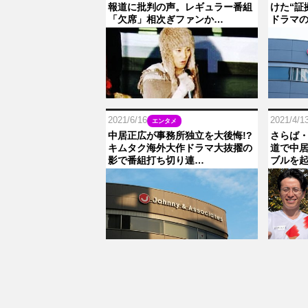
報道に批判の声。レギュラー番組
けた“証
「欠席」相次ぎファンか…
ドラマ
2021/6/16
2021/4/1
エンタメ
中居正広が事務所独立を大後悔!?
さらば・
キムタク海外大作ドラマ大抜擢の
道で中居
影で番組打ち切り連…
ブルを