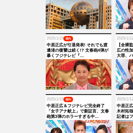
2025/1/23
2025/1/2
国内
中居正広が引退発表! それでも渡
【全裸
邊渚の復讐は続く!? 文春砲4弾が
広の性
暴くフジテレビ『…
大罪、
2025/1/15
2025/1/1
国内
中居正広＆フジテレビ完全終了
中居正
「女子アナ献上」で新証言、文春
木村拓
砲第3弾のホラーすぎる中…
記者はフ