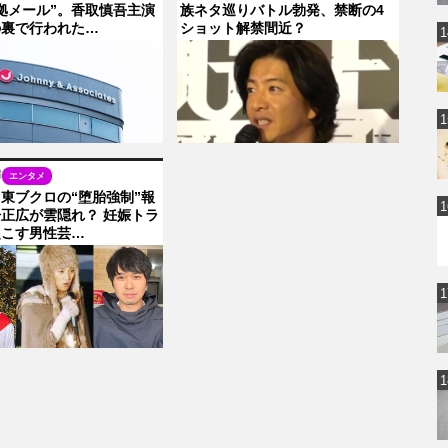
拠メール”。香取慎吾主演
族ネタ巡りバトル勃発、禁断の4
の裏で行われた…
ショット解禁間近？
3
エンタメ
東ブクロの“堕胎強制”報
正広が雲隠れ？ 妊娠トラ
起こす男性芸…