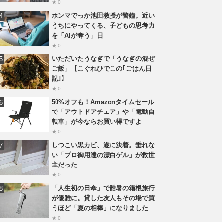
★ 0
ホンマでっか池田教授が警鐘。近い
うちにやってくる、子どもの思考力
を「AIが奪う」日
★ 0
いただいたうなぎで「うなぎの混ぜ
ご飯」【こぐれひでこの｢ごはん日
記｣】
★ 0
50%オフも！Amazonタイムセール
で「アウトドアチェア」や「電動自
転車」が今ならお買い得ですよ
★ 0
しつこい黒カビ、遂に決着。垂れな
い「プロ御用達の漂白ゲル」が救世
主だった
★ 0
「人生初の日傘」で酷暑の箱根旅行
が優雅に。貸した友人もその場で買
うほど「夏の相棒」になりました
★ 0