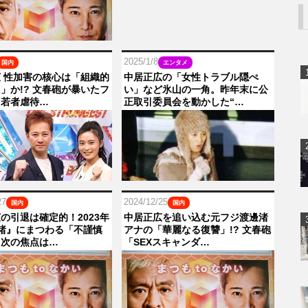
2025/1/8
国内
エンタメ
 性加害の核心は「組織的
中居正広の「女性トラブル隠ぺ
」か!? 文春砲が暴いたフ
い」など氷山の一角。昨年末に公
「若者虐待…
正取引委員会を動かした“…
27
2024/12/25
国内
国内
の引退は確定的！2023年
中居正広を追い込む元フジ渡邊渚
渚』にまつわる「不謹慎
アナの「華麗なる復讐」!? 文春砲
…次の焦点は…
「SEXスキャンダ…