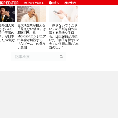
は外国人労
巨大IT企業が抱える
「探さないでくださ
えばいい」
「見えない借金」は
い」の手紙を自作自
竹中平蔵の
250兆円。元
演する卑怯な手口
革」が日本
Microsoftエンジニア
も。現役探偵が見抜
した“深刻な
中島聡が解説する
いた「妻子を探すDV
「AIブーム」の危う
夫」の依頼に潜む“本
い裏側
当の狙い”