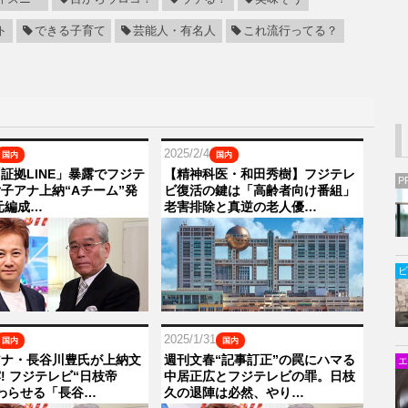
ト
できる子育て
芸能人・有名人
これ流行ってる？
2025/2/4
国内
国内
証拠LINE」暴露でフジテ
【精神科医・和田秀樹】フジテレ
P
子アナ上納“Aチーム”発
ビ復活の鍵は「高齢者向け番組」
 元編成…
老害排除と真逆の老人優…
ビ
2025/1/31
国内
国内
アナ・長谷川豊氏が上納文
週刊文春“記事訂正”の罠にハマる
エ
! フジテレビ“日枝帝
中居正広とフジテレビの罪。日枝
わらせる「長谷…
久の退陣は必然、やり…