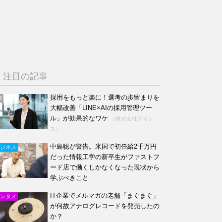
注目の記事
採用をもっと楽に！選考の歩留まりを
R
大幅改善「LINE×AIの採用管理ツー
ル」が効果的なワケ
（株式会社アイシ
ス）
中島聡が警告。米国で初任給2千万円
ジネス
だった情報工学の新卒生がファストフ
ード店で働くしかなくなった現状から
学ぶべきこと
IT企業でメルマガの老舗「まぐまぐ」
ンタメ
が何故アナログレコードを発売したの
か？