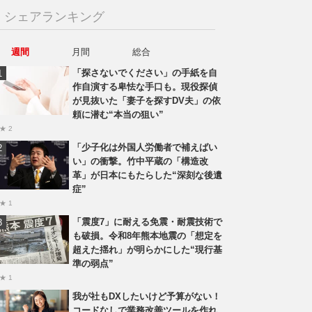
シェアランキング
週間
月間
総合
「探さないでください」の手紙を自
作自演する卑怯な手口も。現役探偵
が見抜いた「妻子を探すDV夫」の依
頼に潜む“本当の狙い”
★ 2
「少子化は外国人労働者で補えばい
い」の衝撃。竹中平蔵の「構造改
革」が日本にもたらした“深刻な後遺
症”
★ 1
「震度7」に耐える免震・耐震技術で
も破損。令和8年熊本地震の「想定を
超えた揺れ」が明らかにした“現行基
準の弱点”
★ 1
我が社もDXしたいけど予算がない！
コードなしで業務改善ツールを作れ