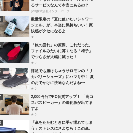
るサービスなんて本当にあるの？
[PR]株式会社インターパーク
数量限定の「夏に使いたいシャワー
ジェル」が、本当に気持ちいい！爽
快感がクセになるよ
★ 0
「旅の疲れ」の原因、これだった。
ファイルみたいに薄くなる「椅子」
でつらさが大幅に減った！
★ 0
裸足でも履けちゃうサロモンの「リ
カバリーシューズ」にハマり中！ 夏
のおでかけに快適なんだよね〜
★ 0
2,000円台でPC音質アップ！ 「高コ
スパスピーカー」の進化版が出てま
すよ
★ 0
「傘をたたむときに手が濡れてしま
う」ストレスにさよなら！この傘、