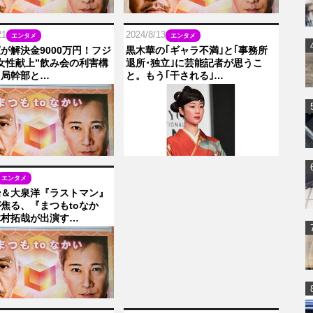
21
2024/8/13
エンタメ
エンタメ
が解決金9000万円！フジ
黒木華の｢ギャラ不満｣と｢事務所
女性献上”飲み会の利害構
退所･独立｣に芸能記者が思うこ
？局幹部と…
と。もう｢干される｣…
エンタメ
治＆大泉洋『ラストマン』
焦る、『まつもtoなか
木村拓哉が出演す…