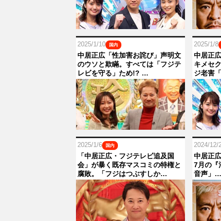
2025/1/10
2025/1/8
国内
中居正広「性加害お詫び」声明文
中居正広
のウソと欺瞞。すべては「フジテ
キメセク
レビを守る」ため!? …
ジ老害
2025/1/6
2024/12/
国内
「中居正広・フジテレビ追及国
中居正広
会」が暴く既存マスコミの特権と
7月の『
腐敗。「フジはつぶすしか…
音声」