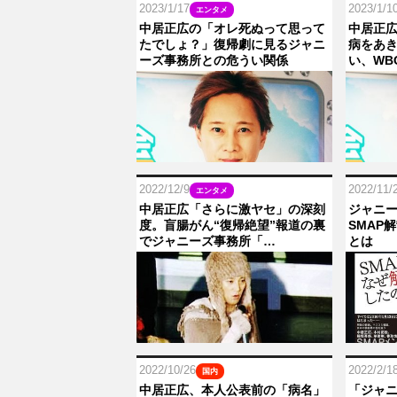
2023/1/17
2023/1/1
エンタメ
中居正広の「オレ死ぬって思って
中居正広
たでしょ？」復帰劇に見るジャニ
病をあ
ーズ事務所との危うい関係
い、WB
2022/12/9
2022/11/
エンタメ
中居正広「さらに激ヤセ」の深刻
ジャニ
度。盲腸がん“復帰絶望”報道の裏
SMAP
でジャニーズ事務所「…
とは
2022/10/26
2022/2/1
国内
中居正広、本人公表前の「病名」
「ジャ