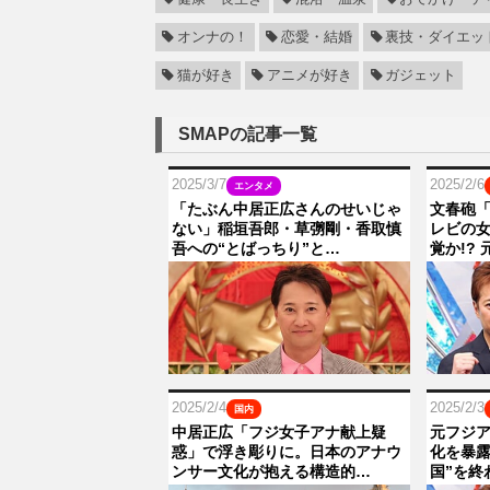
オンナの！
恋愛・結婚
裏技・ダイエッ
猫が好き
アニメが好き
ガジェット
SMAPの記事一覧
2025/3/7
2025/2/6
エンタメ
「たぶん中居正広さんのせいじゃ
文春砲「
ない」稲垣吾郎・草彅剛・香取慎
レビの女
吾への“とばっちり”と…
覚か!?
2025/2/4
2025/2/3
国内
中居正広「フジ女子アナ献上疑
元フジ
惑」で浮き彫りに。日本のアナウ
化を暴露
ンサー文化が抱える構造的…
国”を終