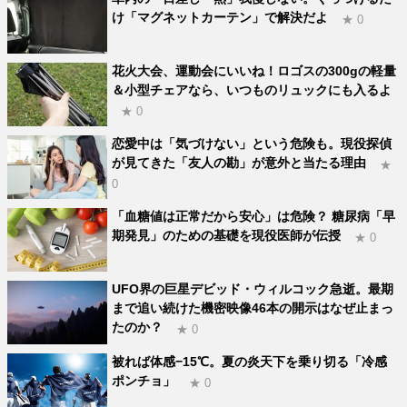
け「マグネットカーテン」で解決だよ
★ 0
花火大会、運動会にいいね！ロゴスの300gの軽量
＆小型チェアなら、いつものリュックにも入るよ
★ 0
恋愛中は「気づけない」という危険も。現役探偵
が見てきた「友人の勘」が意外と当たる理由
★
0
「血糖値は正常だから安心」は危険？ 糖尿病「早
期発見」のための基礎を現役医師が伝授
★ 0
UFO界の巨星デビッド・ウィルコック急逝。最期
まで追い続けた機密映像46本の開示はなぜ止まっ
たのか？
★ 0
被れば体感−15℃。夏の炎天下を乗り切る「冷感
ポンチョ」
★ 0