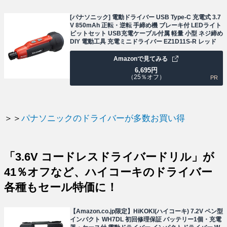
[パナソニック] 電動ドライバー USB Type-C 充電式 3.7
V 850mAh 正転・逆転 手締め機 ブレーキ付 LEDライト
ビットセット USB充電ケーブル付属 軽量 小型 ネジ締め
DIY 電動工具 充電ミニドライバー EZ1D11S-R レッド
Amazonで見てみる
6,695
円
（25％オフ）
PR
＞＞
パナソニックのドライバーが多数お買い得
「3.6V コードレスドライバードリル」が
41％オフなど、ハイコーキのドライバー
各種もセール特価に！
【Amazon.co.jp限定】HiKOKI(ハイコーキ) 7.2V ペン型
インパクト WH7DL 初回修理保証 バッテリー1個・充電