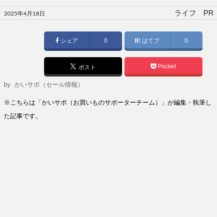
投
ライフ PR
2025年4月18日
稿
日:
シェア
0
はてブ
0
Pocket
ポスト
by
かいサポ（セール情報）
※こちらは「かいサポ（お買いものサポーターチーム）」が編集・執筆し
た記事です。