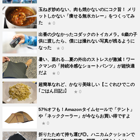
玉ねぎ炒めない、肉も焼かないのにコク旨！ メリ
ットしかない「痩せる無水カレー」をつくってみ
た
★ 0
出番の少なかったコダックのトイカメラ。6歳の子
供に渡したら、僕には撮れない写真が残るように
なった
★ 0
暑い、蒸れる…夏の外出のストレスが激減！ワー
クマンの「持続冷感なショートパンツ」が超快適
だよ
★ 0
超簡単なれど、かなり美味しい【こぐれひでこの
｢ごはん日記｣】
★ 0
57%オフも！Amazonタイムセールで「テント」
や「ネッククーラー」が今ならお買い得ですよ
★ 0
折りたためて持ち運び◎。ハニカムクッションで