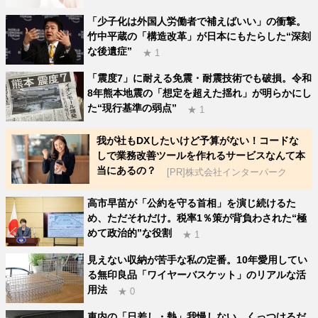
「少子化は外国人労働者で補えばいい」の衝撃。
竹中平蔵の「構造改革」が日本にもたらした“深刻
な後遺症”
★ 1
「震度7」に耐える免震・耐震技術でも破損。令和
8年熊本地震の「想定を超えた揺れ」が明らかにし
た“現行基準の弱点”
★ 1
我が社もDXしたいけど予算がない！コードな
しで業務改善ツールを作れるサービスなんて本
当にあるの？
[PR]株式会社インターパーク
高市早苗が「公約を守る首相」を演じ続けるた
め、ただそれだけ。税率1％策が背負わされた“極
めて政治的”な役割
★ 1
見えない収納が苦手な私の定番。10年愛用してい
る無印良品「ワイヤーバスケット」のリアルな活
用法
★ 0
車内の「日差し・熱」我慢しない。くっつけるだ