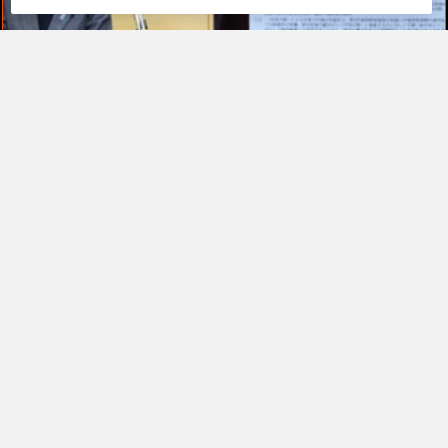
TOP
高市早苗が「公約を守る首相」を演じ続
けるため、ただそれだけ。税率1％策が
背負わされた“極めて政治的”な役割
by
新恭（あらたきょう）『国家権力＆メディア…
高市早苗は支持率のために日本を壊す。食
料品消費税1%の甘い誘惑に隠された2年後
の大増税
by
小林よしのり『小林よしのりライジング』