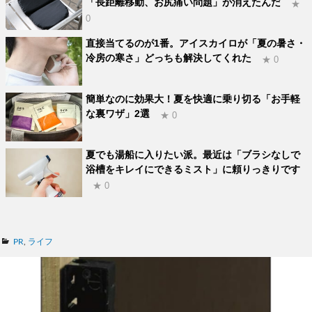
「長距離移動、お尻痛い問題」が消えたんだ
★
0
直接当てるのが1番。アイスカイロが「夏の暑さ・
冷房の寒さ」どっちも解決してくれた
★ 0
簡単なのに効果大！夏を快適に乗り切る「お手軽
な裏ワザ」2選
★ 0
夏でも湯船に入りたい派。最近は「ブラシなしで
浴槽をキレイにできるミスト」に頼りっきりです
★ 0
カ
PR
,
ライフ
テ
ゴ
リ
ー