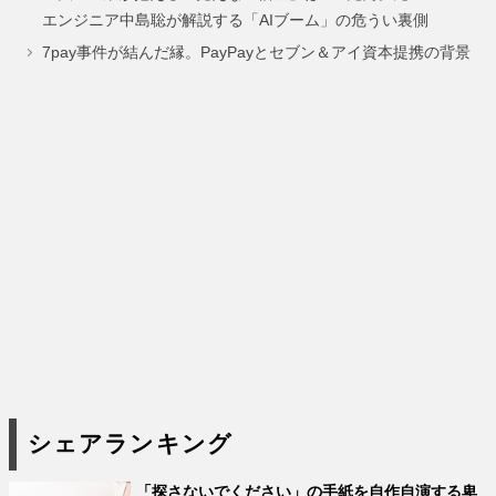
ー
ー
ー
エンジニア中島聡が解説する「AIブーム」の危うい裏側
ジ
ジ
ジ
7pay事件が結んだ縁。PayPayとセブン＆アイ資本提携の背景
シェアランキング
「探さないでください」の手紙を自作自演する卑