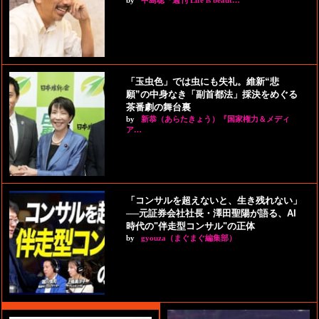
by
中島聡『週刊 Life is beaut…
「玉虫色」では虫にも失礼。維新“悲
願”の中身なき「副首都法」採決をめぐる
茶番劇の舞台裏
by
新恭（あらたきょう）『国家権力＆メディ
ア…
「コンサルを超えないと、生き残れない」
──元証券会社社長・澤田聖陽が語る、AI
時代の"伴走型コンサル"の正体
by
gyouza（まぐまぐ編集部）