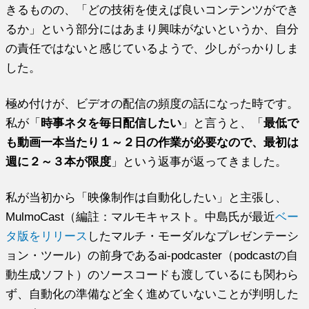
きるものの、「どの技術を使えば良いコンテンツができ
るか」という部分にはあまり興味がないというか、自分
の責任ではないと感じているようで、少しがっかりしま
した。
極め付けが、ビデオの配信の頻度の話になった時です。
私が「
時事ネタを毎日配信したい
」と言うと、「
最低で
も動画一本当たり１～２日の作業が必要なので、最初は
週に２～３本が限度
」という返事が返ってきました。
私が当初から「映像制作は自動化したい」と主張し、
MulmoCast（編註：マルモキャスト。中島氏が最近
ベー
タ版をリリース
したマルチ・モーダルなプレゼンテーシ
ョン・ツール）の前身であるai-podcaster（podcastの自
動生成ソフト）のソースコードも渡しているにも関わら
ず、自動化の準備など全く進めていないことが判明した