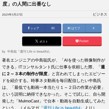
度」の人間に出番なし
投
ビジネス
2025年5月27日
稿
日:
シェア
85
はてブ
4
Pocket
ポスト
by
中島聡『週刊 Life is beautiful』
著名エンジニアの中島聡氏が、「AIを使った映像制作が
できる」ITコンサルタント氏に仕事を依頼した際、「
週
に２～３本の制作が限度
」と言われてしまったエピソー
ドを紹介する。時事ネタ動画を毎日配信したい中島氏
は、「最低でも動画一本当たり１～２日の作業が必要」
という説明に納得できなかった。そこで試しに、自ら開
発した「MulmoCast」で台本・動画を自動生成してみた
という。（メルマガ
『週刊 Life is beautiful』
より）