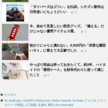
「ダイバーズはゴツい」を払拭。シチズン新作は
日常使いにちょうどいい
★ 0
今、改めて見直したい防災グッズ。「備える」だ
けじゃない優秀アイテム３選。
★ 0
枝がぐにゃりと潰れない。6,930円の「武骨な園芸
ハサミ」に替えて大正解でした
★ 0
やっぱり現金は持っておきたくて。約3年、ハイタ
イドの「透明ケース」を財布代わりに使って感じ
たこと
★ 0
カ
ビジネス
テ
タ
AI
,
Anthropic
,
chatGPT
,
MulmoCast
,
Nvidia
,
OpenAI
,
YouTube
,
アメリカ
,
テクノ
ゴ
グ
ロジー
,
中島聡
,
人工知能
,
生成AI
,
週刊 Life is beautiful
リ