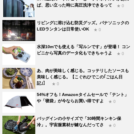
ば、思い立った時に高圧洗浄できるって
★ 0
リビングに溶け込む防災グッズ。パナソニックの
LEDランタンは日常使いOK
★ 0
水深10mでも使える「写ルンです」が登場！ コン
ビニから写真のデータ化もできちゃうよ
★ 0
あ、肉が美味しく感じる。コッテリしたソースも
美味しく感じる。【こぐれひでこの｢ごはん日
記｣】
★ 0
54%オフも！Amazonタイムセールで「テント」
や「寝袋」が今ならお買い得ですよ
★ 0
バッグインの小サイズで「30時間キンキン保
冷」。宇宙服素材が鍵なんだってさ
★ 0