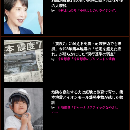
料品消費税1%の甘い誘惑に隠された2年後
の大増税
by
小林よしのり『小林よしのりライジング』
「震度7」に耐える免震・耐震技術でも破
損。令和8年熊本地震の「想定を超えた揺
れ」が明らかにした“現行基準の弱点”
by
冷泉彰彦『冷泉彰彦のプリンストン通信』
危険を察知する力は経験と教育で育つ。熊
本地震とイオンモール爆発事故が残した教
訓
by
引地達也『ジャーナリスティックなやさし
い…