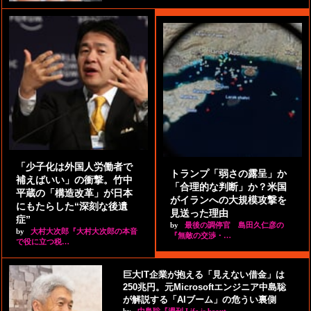
「少子化は外国人労働者で
トランプ「弱さの露呈」か
補えばいい」の衝撃。竹中
「合理的な判断」か？米国
平蔵の「構造改革」が日本
がイランへの大規模攻撃を
にもたらした“深刻な後遺
見送った理由
症”
by
最後の調停官 島田久仁彦の
by
大村大次郎『大村大次郎の本音
『無敵の交渉・…
で役に立つ税…
巨大IT企業が抱える「見えない借金」は
250兆円。元Microsoftエンジニア中島聡
が解説する「AIブーム」の危うい裏側