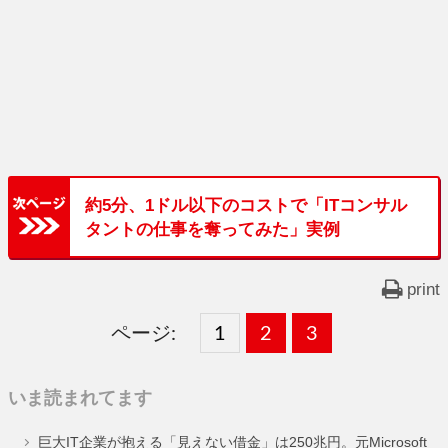
約5分、1ドル以下のコストで「ITコンサル
タントの仕事を奪ってみた」実例
print
ページ:
固
1
固
2
,
固
3
,
定
定
定
いま読まれてます
ペ
ペ
ペ
巨大IT企業が抱える「見えない借金」は250兆円。元Microsoft