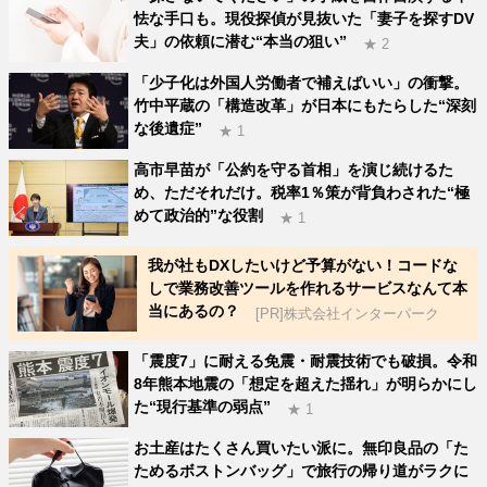
怯な手口も。現役探偵が見抜いた「妻子を探すDV
夫」の依頼に潜む“本当の狙い”
★ 2
「少子化は外国人労働者で補えばいい」の衝撃。
竹中平蔵の「構造改革」が日本にもたらした“深刻
な後遺症”
★ 1
高市早苗が「公約を守る首相」を演じ続けるた
め、ただそれだけ。税率1％策が背負わされた“極
めて政治的”な役割
★ 1
我が社もDXしたいけど予算がない！コードな
しで業務改善ツールを作れるサービスなんて本
当にあるの？
[PR]株式会社インターパーク
「震度7」に耐える免震・耐震技術でも破損。令和
8年熊本地震の「想定を超えた揺れ」が明らかにし
た“現行基準の弱点”
★ 1
お土産はたくさん買いたい派に。無印良品の「た
ためるボストンバッグ」で旅行の帰り道がラクに