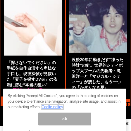
没後20年に動きだす“凍った
「探さないでください」の
時計”の針。世界的シティポ
手紙を自作自演する卑怯な
ップ大ブームの先駆者・滝
手口も。現役探偵が見抜い
沢洋一と「マジカル・シテ
た「妻子を探すDV夫」の依
ィー」が残した、もう一つ
頼に潜む“本当の狙い”
の『かぎりなき夏』
by
阿部泰尚『伝説の探偵』
by
都鳥 流星
By clicking “Accept All Cookies”, you agree to the storing of cookies on
your device to enhance site navigation, analyze site usage, and assist in
MAG2 NEWS HEADLINE
our marketing efforts.
Coolie policy
ok
×
ページ内の商標は全て商標権者に属します。無断転載を禁じます。 ©
まぐまぐ！