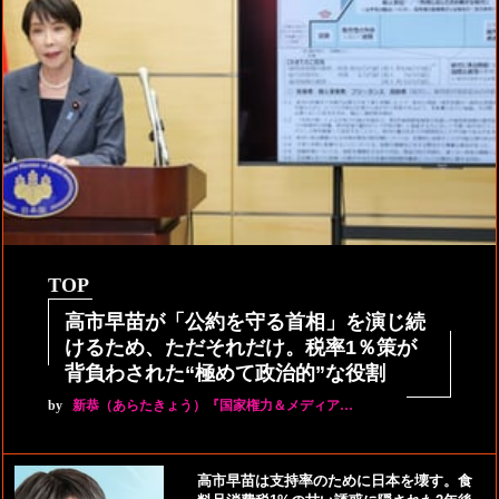
TOP
高市早苗が「公約を守る首相」を演じ続
けるため、ただそれだけ。税率1％策が
背負わされた“極めて政治的”な役割
by
新恭（あらたきょう）『国家権力＆メディア…
高市早苗は支持率のために日本を壊す。食