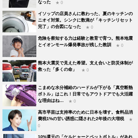
なった
★ 0
イソップの店員さんに教わった、夏のキッチンの
ニオイ対策。シンクに数滴が「キッチンリセット
完了」の合図になった
★ 0
危険を察知する力は経験と教育で育つ。熊本地震
とイオンモール爆発事故が残した教訓
★ 0
熊本大震災で見えた希望。支え合いと防災体制が
救った「多くの命」
★ 0
こまめな水分補給のハードルが下がる「真空断熱
ボトル」はこれ！日常でもアウトドアでも大活躍
な理由はね…
★ 0
高市早苗は支持率のために日本を壊す。食料品消
費税1%の甘い誘惑に隠された2年後の大増税
★
0
10%還元の「ケルヒャーとペットボトル」があれ