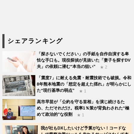
シェアランキング
「探さないでください」の手紙を自作自演する卑
怯な手口も。現役探偵が見抜いた「妻子を探すDV
夫」の依頼に潜む“本当の狙い”
★ 2
「震度7」に耐える免震・耐震技術でも破損。令和
8年熊本地震の「想定を超えた揺れ」が明らかにし
た“現行基準の弱点”
★ 1
高市早苗が「公約を守る首相」を演じ続けるた
め、ただそれだけ。税率1％策が背負わされた“極
めて政治的”な役割
★ 1
我が社もDXしたいけど予算がない！コードな