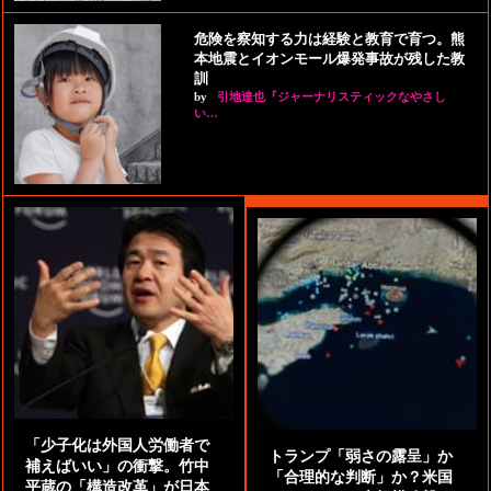
危険を察知する力は経験と教育で育つ。熊
本地震とイオンモール爆発事故が残した教
訓
by
引地達也『ジャーナリスティックなやさし
い…
「少子化は外国人労働者で
トランプ「弱さの露呈」か
補えばいい」の衝撃。竹中
「合理的な判断」か？米国
平蔵の「構造改革」が日本