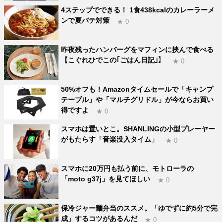
4ステップでできる！ 1食438kcalのカレーラーメ
ンで夏バテ対策
★ 0
昨夜残ったハンバーグをマフィンに挟んで食べる
【こぐれひでこの｢ごはん日記｣】
★ 0
50%オフも！Amazonタイムセールで「キャンプ
テーブル」や「マルチグリドル」が今ならお買い
得ですよ
★ 0
スマホは置いとこ。SHANLINGの小型プレーヤー
がもたらす「音楽没入タイム」
★ 0
スマホに20万円も払う前に、モトローラの
「moto g37j」を見てほしい
★ 0
保冷ジャー麺弁当のススメ。「ゆでずに約5分で完
成」するコツがあるんだ
★ 0