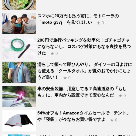
スマホに20万円も払う前に、モトローラの
「moto g37j」を見てほしい
★ 0
200円で旅行パッキングを効率化！ゴチャゴチャ
にならないし、ロスバゲ対策にもなる裏技を見つ
けた
★ 0
濡らして振って即ひんやり。 ダイソーの日よけに
も使える「クールタオル」が夏のおでかけにちょ
うど良い！
★ 0
車の安全装備、用意してる？高速道路の「もし
も」に、車内から設置できて安心なんだ
★ 0
54%オフも！Amazonタイムセールで「テント」
や「寝袋」が今ならお買い得ですよ
★ 0