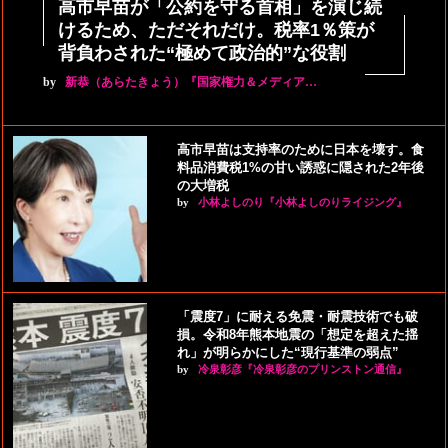
高市早苗が「公約を守る首相」を演じ続
けるため、ただそれだけ。税率1％策が
背負わされた“極めて政治的”な役割
by
新恭（あらたきょう）『国家権力＆メディア…
高市早苗は支持率のために日本を壊す。食
料品消費税1%の甘い誘惑に隠された2年後
の大増税
by
小林よしのり『小林よしのりライジング』
「震度7」に耐える免震・耐震技術でも破
損。令和8年熊本地震の「想定を超えた揺
れ」が明らかにした“現行基準の弱点”
by
冷泉彰彦『冷泉彰彦のプリンストン通信』