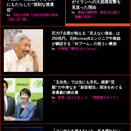
がイランへの大規模攻撃を
にもたらした“深刻な後遺
見送った理由
症”
by
最後の調停官 島田久仁彦の
by
大村大次郎『大村大次郎の本音
『無敵の交渉・…
で役に立つ税…
巨大IT企業が抱える「見えない借金」は
250兆円。元Microsoftエンジニア中島聡
が解説する「AIブーム」の危うい裏側
by
中島聡『週刊 Life is beaut…
「玉虫色」では虫にも失礼。維新“悲
願”の中身なき「副首都法」採決をめぐる
茶番劇の舞台裏
by
新恭（あらたきょう）『国家権力＆メディ
ア…
「コンサルを超えないと、生き残れない」