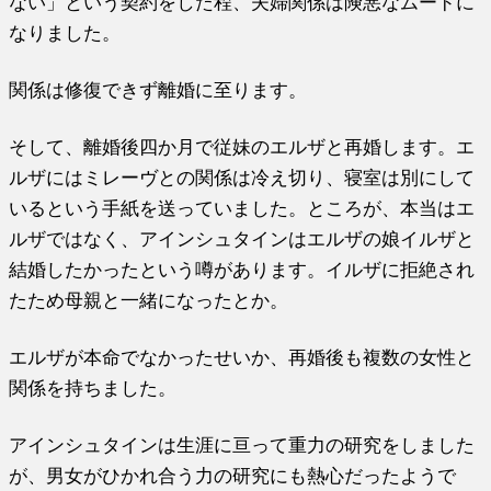
ない」という契約をし
た程、夫婦関係は険悪なムードに
なりました。
関係は修復できず離婚に至ります。
そして、離婚後四か月で従妹のエルザと再婚します。エ
ルザにはミ
レーヴとの関係は冷え切り、寝室は別にして
いるという手紙を送っ
ていました。ところが、本当はエ
ルザではなく、アインシュタイン
はエルザの娘イルザと
結婚したかったという噂があります。
イルザに拒絶され
たため母親と一緒になったとか。
エルザが本命でなかったせいか、再婚後も複数の女性と
関係を持ち
ました。
アインシュタインは生涯に亘って重力の研究をしました
が、男女が
ひかれ合う力の研究にも熱心だったようで