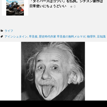
「ダイバーズはゴツい」を払拭。シチズン新作は
日常使いにちょうどいい
★ 0
カ
ライフ
テ
タ
アインシュタイン
,
早見俊
,
歴史時代作家 早見俊の無料メルマガ
,
物理学
,
豆知識
ゴ
グ
リ
ー