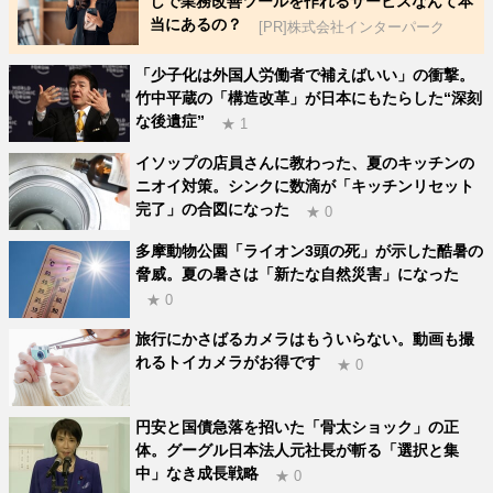
しで業務改善ツールを作れるサービスなんて本
当にあるの？
[PR]株式会社インターパーク
「少子化は外国人労働者で補えばいい」の衝撃。
竹中平蔵の「構造改革」が日本にもたらした“深刻
な後遺症”
★ 1
イソップの店員さんに教わった、夏のキッチンの
ニオイ対策。シンクに数滴が「キッチンリセット
完了」の合図になった
★ 0
多摩動物公園「ライオン3頭の死」が示した酷暑の
脅威。夏の暑さは「新たな自然災害」になった
★ 0
旅行にかさばるカメラはもういらない。動画も撮
れるトイカメラがお得です
★ 0
円安と国債急落を招いた「骨太ショック」の正
体。グーグル日本法人元社長が斬る「選択と集
中」なき成長戦略
★ 0