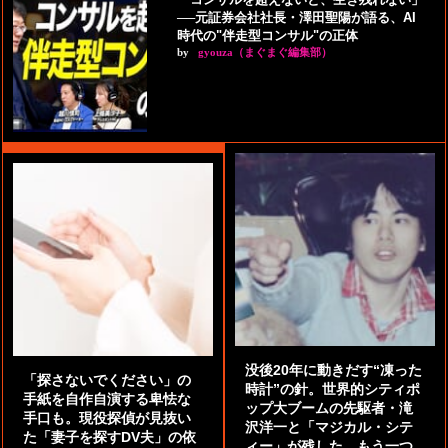
──元証券会社社長・澤田聖陽が語る、AI
時代の"伴走型コンサル"の正体
by
gyouza（まぐまぐ編集部）
没後20年に動きだす“凍った
「探さないでください」の
時計”の針。世界的シティポ
手紙を自作自演する卑怯な
ップ大ブームの先駆者・滝
手口も。現役探偵が見抜い
沢洋一と「マジカル・シテ
た「妻子を探すDV夫」の依
ィー」が残した、もう一つ