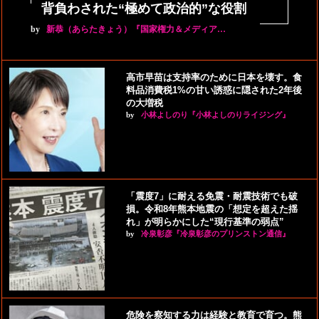
背負わされた“極めて政治的”な役割
by
新恭（あらたきょう）『国家権力＆メディア…
高市早苗は支持率のために日本を壊す。食
料品消費税1%の甘い誘惑に隠された2年後
の大増税
by
小林よしのり『小林よしのりライジング』
「震度7」に耐える免震・耐震技術でも破
損。令和8年熊本地震の「想定を超えた揺
れ」が明らかにした“現行基準の弱点”
by
冷泉彰彦『冷泉彰彦のプリンストン通信』
危険を察知する力は経験と教育で育つ。熊