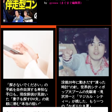
by
gyouza（まぐまぐ編集部）
没後20年に動きだす“凍った
「探さないでください」の
時計”の針。世界的シティポ
手紙を自作自演する卑怯な
ップ大ブームの先駆者・滝
手口も。現役探偵が見抜い
沢洋一と「マジカル・シテ
た「妻子を探すDV夫」の依
ィー」が残した、もう一つ
頼に潜む“本当の狙い”
の『かぎりなき夏』
by
阿部泰尚『伝説の探偵』
by
都鳥 流星