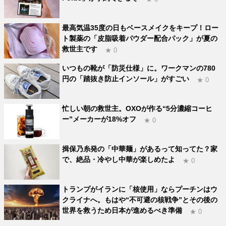
最高気温35度の日もベースメイクをキープ！ロー
ト製薬の「皮脂吸着パウダー配合パック」が夏の
救世主です
★ 0
いつもの靴が「防災仕様」に。ワークマンの780
円の「踏抜き防止インソール」がすごい
★ 0
忙しい朝の救世主。OXOが作る“5分濃縮コーヒ
ー”メーカーが18%オフ
★ 0
揖保乃糸発の「中華麺」があるって知ってた？家
で、絶品・冷やし中華が楽しめたよ
★ 0
トランプがイランに「核使用」ならプーチンはウ
クライナへ。もはや“不可避の核戦争”とその後の
世界を救うため日本が進めるべき準備
★ 0