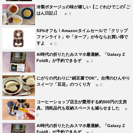
冷製ポタージュの味が嬉しい【こぐれひでこの｢ご
はん日記｣】
★ 0
53%オフも！Amazonタイムセールで「クリップ
ファンライト」や「タープ」が今ならお買い得で
すよ
★ 0
AI時代の折りたたみスマホ最適解。「Galaxy Z
Fold8」が予約できるぞ
★ 0
にがりの代わりに“絹豆腐でOK”。台湾のひんやり
スイーツ「豆花」のつくり方
★ 0
コーヒーショップ店主が愛用する約500円の文房
具。消耗品代も収納スペースも減らせました
★
0
AI時代の折りたたみスマホ最適解。「Galaxy Z
Fold8」が予約できるぞ
★ 0