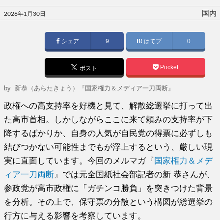
投
国内
2026年1月30日
稿
日:
シェア
9
はてブ
0
Pocket
ポスト
by
新恭（あらたきょう）『国家権力＆メディア一刀両断』
政権への高支持率を好機と見て、解散総選挙に打って出
た高市首相。しかしながらここに来て頼みの支持率が下
降するばかりか、自身の人気が自民党の得票に必ずしも
結びつかない可能性までもが浮上するという、厳しい現
実に直面しています。今回のメルマガ『
国家権力＆メデ
ィア一刀両断
』では元全国紙社会部記者の新 恭さんが、
参政党が高市政権に「ガチンコ勝負」を突きつけた背景
を分析。その上で、保守票の分散という構図が総選挙の
行方に与える影響を考察しています。