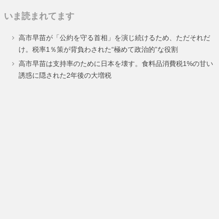
定
定
定
いま読まれてます
ペ
ペ
ペ
高市早苗が「公約を守る首相」を演じ続けるため、ただそれだ
ー
ー
ー
け。税率1％策が背負わされた“極めて政治的”な役割
ジ
ジ
ジ
高市早苗は支持率のために日本を壊す。食料品消費税1%の甘い
誘惑に隠された2年後の大増税