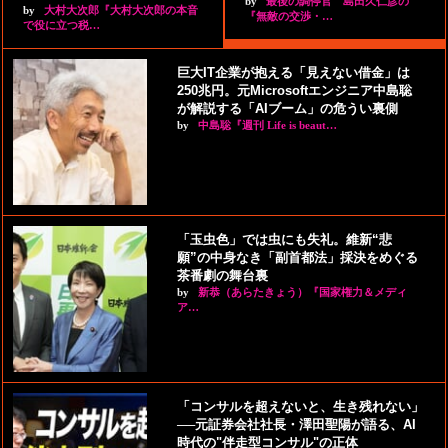
by
最後の調停官 島田久仁彦の
by
大村大次郎『大村大次郎の本音
『無敵の交渉・…
で役に立つ税…
巨大IT企業が抱える「見えない借金」は
250兆円。元Microsoftエンジニア中島聡
が解説する「AIブーム」の危うい裏側
by
中島聡『週刊 Life is beaut…
「玉虫色」では虫にも失礼。維新“悲
願”の中身なき「副首都法」採決をめぐる
茶番劇の舞台裏
by
新恭（あらたきょう）『国家権力＆メディ
ア…
「コンサルを超えないと、生き残れない」
──元証券会社社長・澤田聖陽が語る、AI
時代の"伴走型コンサル"の正体