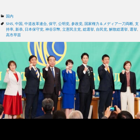
カ
国内
テ
タ
SNS
,
中国
,
中道改革連合
,
保守
,
公明党
,
参政党
,
国家権力＆メディア一刀両断
,
支
ゴ
グ
持率
,
新恭
,
日本保守党
,
神谷宗幣
,
立憲民主党
,
総選挙
,
自民党
,
解散総選挙
,
選挙
,
リ
高市早苗
ー