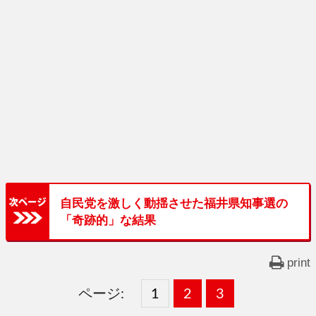
自民党を激しく動揺させた福井県知事選の
「奇跡的」な結果
print
ページ:
固
1
固
2
,
固
3
,