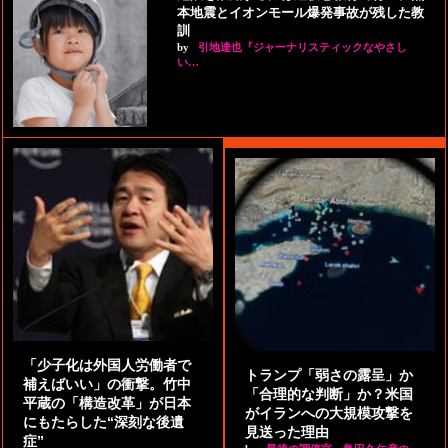
本地震とイオンモール爆発事故が残した教
訓
by
引地達也『ジャーナリスティックなやさし
い…
「少子化は外国人労働者で
トランプ「弱さの露呈」か
補えばいい」の衝撃。竹中
「合理的な判断」か？米国
平蔵の「構造改革」が日本
がイランへの大規模攻撃を
にもたらした“深刻な後遺
見送った理由
症”