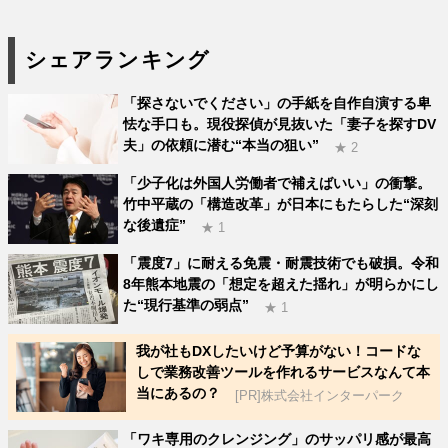
シェアランキング
「探さないでください」の手紙を自作自演する卑
怯な手口も。現役探偵が見抜いた「妻子を探すDV
夫」の依頼に潜む“本当の狙い”
★ 2
「少子化は外国人労働者で補えばいい」の衝撃。
竹中平蔵の「構造改革」が日本にもたらした“深刻
な後遺症”
★ 1
「震度7」に耐える免震・耐震技術でも破損。令和
8年熊本地震の「想定を超えた揺れ」が明らかにし
た“現行基準の弱点”
★ 1
我が社もDXしたいけど予算がない！コードな
しで業務改善ツールを作れるサービスなんて本
当にあるの？
[PR]株式会社インターパーク
「ワキ専用のクレンジング」のサッパリ感が最高