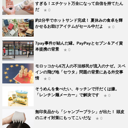
すぎる！エチケット万全になって自信を持てたん
だ
★ 0
約2分半でホットサンド完成！ 夏休みの食卓を輝
かせるお助けアイテムがセール中だよ
★ 0
7pay事件が結んだ縁。PayPayとセブン＆アイ資
本提携の背景
★ 0
モロッコから6万人の不法移民が流入のナゼ。スペ
インの飛び地「セウタ」問題の背景にある外交事
情
★ 0
そうめんを食べたい、キッチンで汗だくは嫌。
「レンチン麺メーカー」で解決です
★ 0
無印良品から「シャンプーブラシ」が出た！ 頭皮
のニオイ対策にもってこいだな
★ 0