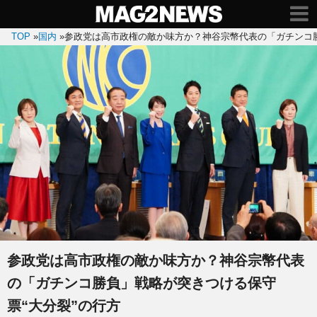
TOP
»
国内
»
参政党は高市政権の敵か味方か？神谷宗幣代表の「ガチンコ勝
参政党は高市政権の敵か味方か？神谷宗幣代表
の「ガチンコ勝負」戦略が突きつける保守
票“大分裂”の行方