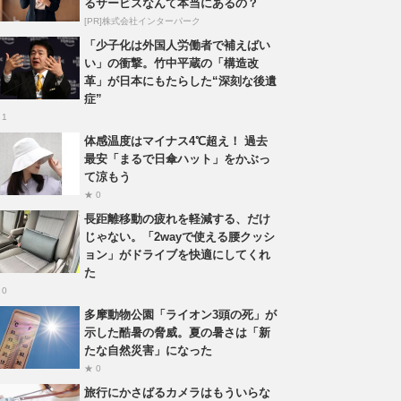
るサービスなんて本当にあるの？
[PR]株式会社インターパーク
「少子化は外国人労働者で補えばい
い」の衝撃。竹中平蔵の「構造改
革」が日本にもたらした“深刻な後遺
症”
 1
体感温度はマイナス4℃超え！ 過去
最安「まるで日傘ハット」をかぶっ
て涼もう
★ 0
長距離移動の疲れを軽減する、だけ
じゃない。「2wayで使える腰クッシ
ョン」がドライブを快適にしてくれ
た
 0
多摩動物公園「ライオン3頭の死」が
示した酷暑の脅威。夏の暑さは「新
たな自然災害」になった
★ 0
旅行にかさばるカメラはもういらな