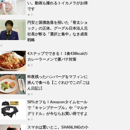
い。動画も撮れるトイカメラがお得
です
★ 0
円安と国債急落を招いた「骨太ショ
ック」の正体。グーグル日本法人元
社長が斬る「選択と集中」なき成長
戦略
 0
4ステップでできる！ 1食438kcalの
カレーラーメンで夏バテ対策
★ 0
昨夜残ったハンバーグをマフィンに
挟んで食べる【こぐれひでこの｢ごは
ん日記｣】
★ 0
50%オフも！Amazonタイムセール
で「キャンプテーブル」や「マルチ
グリドル」が今ならお買い得ですよ
★ 0
スマホは置いとこ。SHANLINGの小