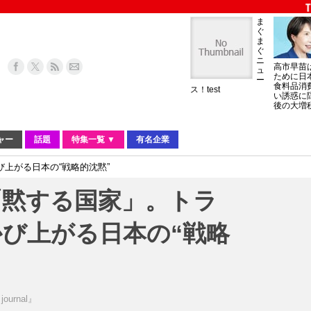
ま
ぐ
ま
ぐ
ニ
高市早苗
ュ
ために日
ー
食料品消
ス！test
い誘惑に
後の大増
ャー
話題
特集一覧 ▼
有名企業
上がる日本の“戦略的沈黙”
「黙する国家」。トラ
び上がる日本の“戦略
journal』