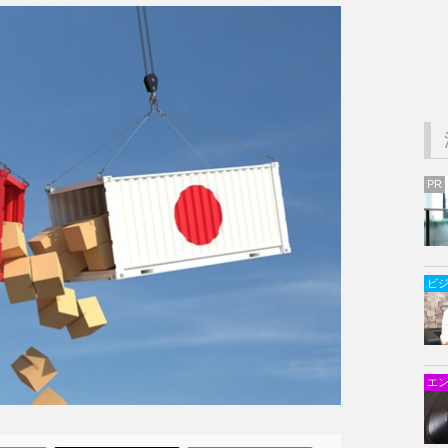
PR
ビ
エ