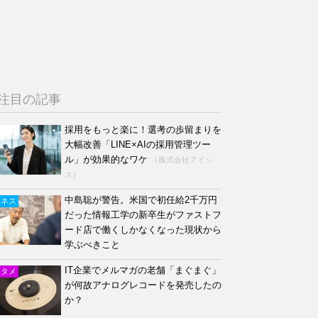
注目の記事
採用をもっと楽に！選考の歩留まりを
大幅改善「LINE×AIの採用管理ツー
ル」が効果的なワケ
（株式会社アイシ
ス）
中島聡が警告。米国で初任給2千万円
ジネス
だった情報工学の新卒生がファストフ
ード店で働くしかなくなった現状から
学ぶべきこと
IT企業でメルマガの老舗「まぐまぐ」
ンタメ
が何故アナログレコードを発売したの
か？