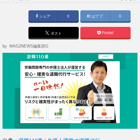
稿
日:
シェア
0
はてブ
0
Pocket
ポスト
by MAG2NEWS編集部G