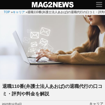
TOP
»
キャリア
»
退職110番(弁護士法人あおば)の退職代行の口コミ・評
退職110番(弁護士法人あおば)の退職代行の口コ
ミ・評判や料金を解説
投
キャリア
2025年12月6日