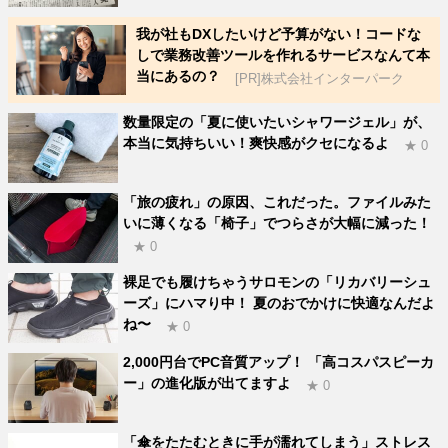
我が社もDXしたいけど予算がない！コードな
しで業務改善ツールを作れるサービスなんて本
当にあるの？
[PR]株式会社インターパーク
数量限定の「夏に使いたいシャワージェル」が、
本当に気持ちいい！爽快感がクセになるよ
★ 0
「旅の疲れ」の原因、これだった。ファイルみた
いに薄くなる「椅子」でつらさが大幅に減った！
★ 0
裸足でも履けちゃうサロモンの「リカバリーシュ
ーズ」にハマり中！ 夏のおでかけに快適なんだよ
ね〜
★ 0
2,000円台でPC音質アップ！ 「高コスパスピーカ
ー」の進化版が出てますよ
★ 0
「傘をたたむときに手が濡れてしまう」ストレス