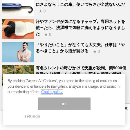
にさよなら！この傘、使いづらさが全然ないんだ
★ 0
汗やファンデが気になるキャップ。専用ネットを
使ったら、洗濯機で気軽に洗えるようになりまし
た
★ 0
「やりたいこと」がなくても大丈夫。仕事は「や
るべきこと」から道が開ける
★ 0
有名タレントの呼びかけで支援が殺到。梨5000個
盗難の「絶望」を「希望」に変えた善意の連鎖
★ 0
By clicking “Accept All Cookies”, you agree to the storing of cookies on
your device to enhance site navigation, analyze site usage, and assist in
待ってました。AirPods Pro 3がプライムデー後
our marketing efforts.
Coolie policy
初の14%オフです
★ 0
ok
×
200円で旅行パッキングを効率化！ゴチャゴチャ
settings
にならないし、ロスバゲ対策にもなる裏技を見つ
けた
★ 0