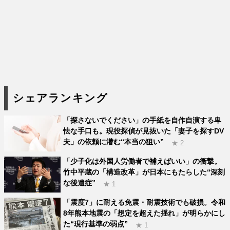
シェアランキング
「探さないでください」の手紙を自作自演する卑
怯な手口も。現役探偵が見抜いた「妻子を探すDV
夫」の依頼に潜む“本当の狙い”
★ 2
「少子化は外国人労働者で補えばいい」の衝撃。
竹中平蔵の「構造改革」が日本にもたらした“深刻
な後遺症”
★ 1
「震度7」に耐える免震・耐震技術でも破損。令和
8年熊本地震の「想定を超えた揺れ」が明らかにし
た“現行基準の弱点”
★ 1