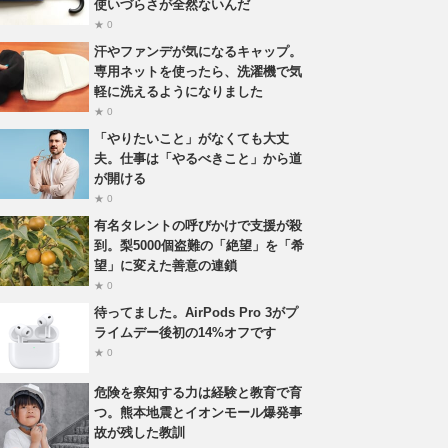
使いづらさが全然ないんだ
★ 0
汗やファンデが気になるキャップ。
専用ネットを使ったら、洗濯機で気
軽に洗えるようになりました
★ 0
「やりたいこと」がなくても大丈
夫。仕事は「やるべきこと」から道
が開ける
★ 0
有名タレントの呼びかけで支援が殺
到。梨5000個盗難の「絶望」を「希
望」に変えた善意の連鎖
★ 0
待ってました。AirPods Pro 3がプ
ライムデー後初の14%オフです
★ 0
危険を察知する力は経験と教育で育
つ。熊本地震とイオンモール爆発事
故が残した教訓