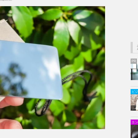
PR
ビ
エ