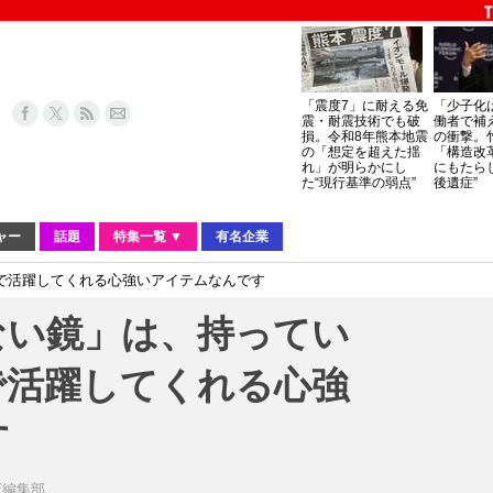
「震度7」に耐える免
「少子化
震・耐震技術でも破
働者で補
損。令和8年熊本地震
の衝撃。
の「想定を超えた揺
「構造改
れ」が明らかにし
にもたら
た“現行基準の弱点”
後遺症”
ャー
話題
特集一覧 ▼
有名企業
で活躍してくれる心強いアイテムなんです
ない鏡」は、持ってい
で活躍してくれる心強
す
IE編集部