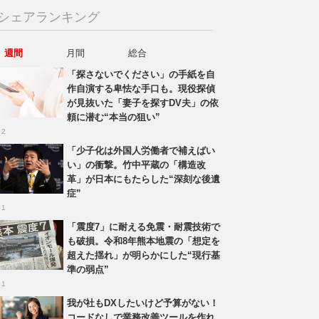
シェアランキング
週間
月間
総合
「探さないでください」の手紙を自
作自演する卑怯な手口も。現役探偵
が見抜いた「妻子を探すDV夫」の依
頼に潜む“本当の狙い”
 2
「少子化は外国人労働者で補えばい
い」の衝撃。竹中平蔵の「構造改
革」が日本にもたらした“深刻な後遺
症”
 1
「震度7」に耐える免震・耐震技術で
も破損。令和8年熊本地震の「想定を
超えた揺れ」が明らかにした“現行基
準の弱点”
 1
我が社もDXしたいけど予算がない！
コードなしで業務改善ツールを作れ