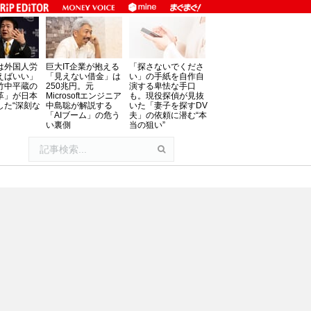
は外国人労
巨大IT企業が抱える
「探さないでくださ
えばいい」
「見えない借金」は
い」の手紙を自作自
竹中平蔵の
250兆円。元
演する卑怯な手口
革」が日本
Microsoftエンジニア
も。現役探偵が見抜
した“深刻な
中島聡が解説する
いた「妻子を探すDV
「AIブーム」の危う
夫」の依頼に潜む“本
い裏側
当の狙い”