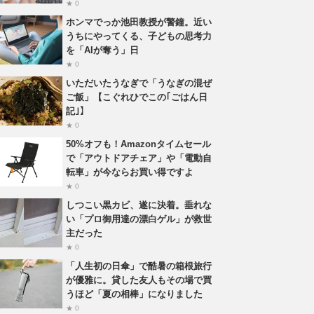
★ 0
ホンマでっか池田教授が警鐘。近い
うちにやってくる、子どもの思考力
を「AIが奪う」日
★ 0
いただいたうなぎで「うなぎの混ぜ
ご飯」【こぐれひでこの｢ごはん日
記｣】
★ 0
50%オフも！Amazonタイムセール
で「アウトドアチェア」や「電動自
転車」が今ならお買い得ですよ
★ 0
しつこい黒カビ、遂に決着。垂れな
い「プロ御用達の漂白ゲル」が救世
主だった
★ 0
「人生初の日傘」で酷暑の箱根旅行
が優雅に。貸した友人もその場で買
うほど「夏の相棒」になりました
★ 0