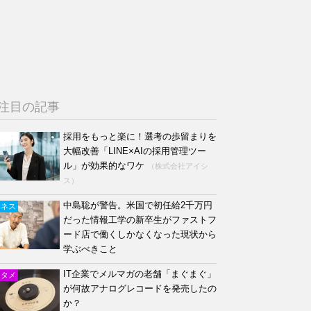
注目の記事
採用をもっと楽に！選考の歩留まりを
大幅改善「LINE×AIの採用管理ツー
ル」が効果的なワケ
（株式会社アイシ
ス）
中島聡が警告。米国で初任給2千万円
ジネス
だった情報工学の新卒生がファストフ
ード店で働くしかなくなった現状から
学ぶべきこと
IT企業でメルマガの老舗「まぐまぐ」
ンタメ
が何故アナログレコードを発売したの
か？