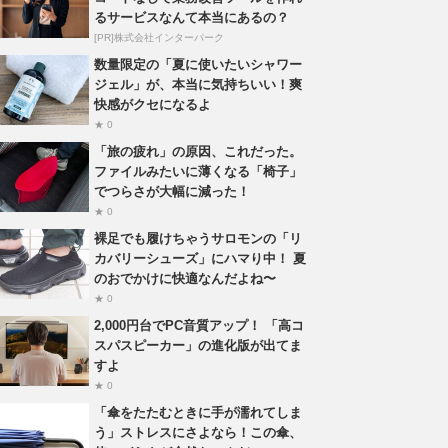
るサービスなんて本当にあるの？
[PR]株式会社インターパーク
数量限定の「夏に使いたいシャワー
ジェル」が、本当に気持ちいい！爽
快感がクセになるよ
★ 0
「旅の疲れ」の原因、これだった。
ファイルみたいに薄くなる「椅子」
でつらさが大幅に減った！
★ 0
裸足でも履けちゃうサロモンの「リ
カバリーシューズ」にハマり中！ 夏
のおでかけに快適なんだよね〜
★ 0
2,000円台でPC音質アップ！ 「高コ
スパスピーカー」の進化版が出てま
すよ
★ 0
「傘をたたむときに手が濡れてしま
う」ストレスにさよなら！この傘、