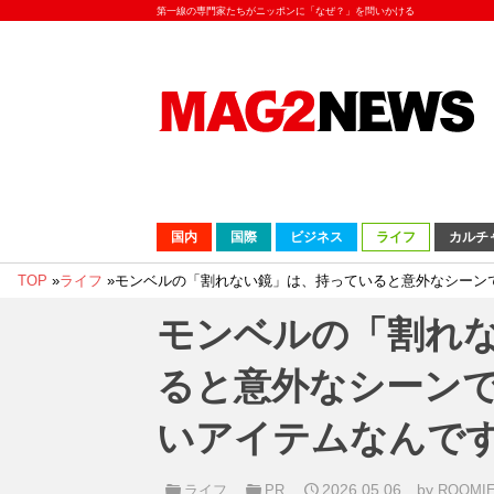
第一線の専門家たちがニッポンに「なぜ？」を問いかける
国内
国際
ビジネス
ライフ
カルチ
TOP
»
ライフ
»
モンベルの「割れない鏡」は、持っていると意外なシーン
モンベルの「割れ
ると意外なシーン
いアイテムなんで
2026.05.06
by
ライフ
PR
ROOM