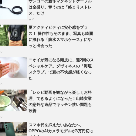
サンコーの新作マグネットケーブル
は全盛り。奪うのは「絡まりストレ
ス」だけ
★ 0
夏アクティビティに安心感をプラ
ス！ 操作性もそのまま、写真も綺麗
に撮れる「防水スマホケース」にや
っと出会った
 0
ニオイが気になる頭皮に、週2回のス
ペシャルケア。ダヴィネスの「海塩
スクラブ」で夏の不快感が軽くなっ
た
 0
「レシピ動画を観ながら楽しくお料
理」できるようになった！山崎実業
の意外な逸品でキッチン狭い問題も
改善
 0
スマホ代を抑えたいあなたへ。
OPPOのAIカメラモデルが3万円切っ