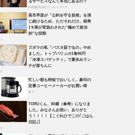
るサービスなんて本当にあるの？
[PR]株式会社インターパーク
高市早苗が「公約を守る首相」を演
じ続けるため、ただそれだけ。税率
1％策が背負わされた“極めて政治
的”な役割
 1
ズボラの私「パスタ茹でるの」やめ
ました。トップバリュの1食86円
「冷凍スパゲッティ」で夏休みラン
チが楽ちんに
 0
忙しい朝も時短でおいしく。象印の
定番コーヒーメーカーがお買い得
★ 0
TORUくん、80歳（傘寿）になりま
した。みなさんお祝い、ありがと
う！！！！【こぐれひでこの｢ごはん
日記｣】
 0