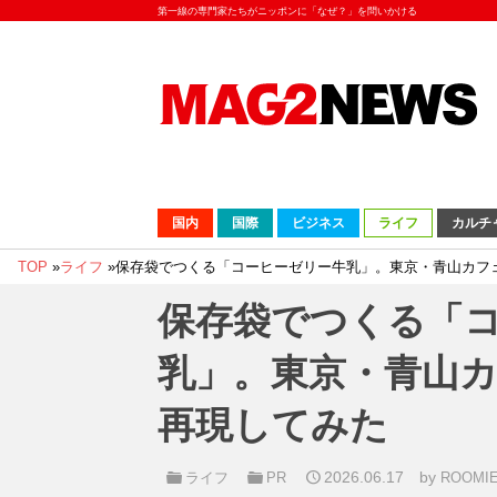
第一線の専門家たちがニッポンに「なぜ？」を問いかける
国内
国際
ビジネス
ライフ
カルチ
TOP
»
ライフ
»
保存袋でつくる「コーヒーゼリー牛乳」。東京・青山カフ
保存袋でつくる「
乳」。東京・青山
再現してみた
2026.06.17
by
ライフ
PR
ROOM