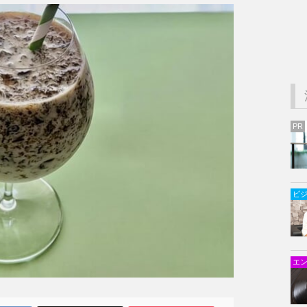
PR
ビ
エ