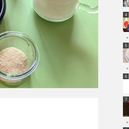
★
★
★