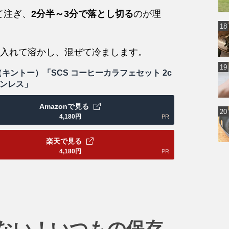
けて注ぎ、
2分半～3分で落とし切る
のが理
入れて溶かし、混ぜて冷まします。
 （キントー）「SCS コーヒーカラフェセット 2c
テンレス」
Amazonで見る
4,180
円
PR
楽天で見る
4,180
円
PR
ない！いつもの保存