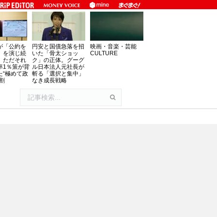
が「公約を
円安と国債急落を招
映画・音楽・芸能
」を演じ続
いた「骨太ショッ
CULTURE
、ただそれ
ク」の正体。グーグ
率1％策が背
ル日本法人元社長が
た“極めて政
斬る「選択と集中」
割
なき成長戦略