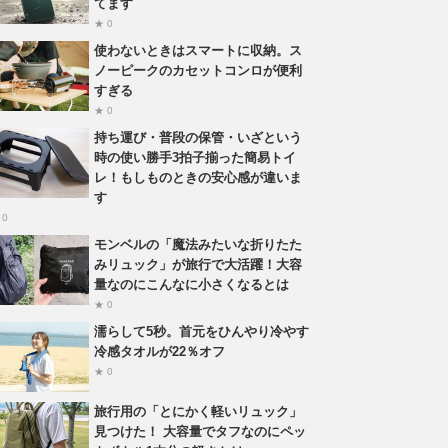
てます
★ 0
使わないときはスマートに収納。ス
ノーピークのカセットコンロが便利
すぎる
★ 0
持ち運び・普段の保管・いざという
時の使い勝手3拍子揃った簡易トイ
レ！もしものときの安心感が違いま
す
 0
モンベルの「魔法みたいな折りたた
みリュック」が旅行で大活躍！大容
量なのにこんなに小さくなるとは
★ 0
濡らして5秒。首元をひんやり冷やす
冷感タオルが22％オフ
★ 0
旅行用の「とにかく軽いリュック」
見つけた！ 大容量でタフなのにペッ