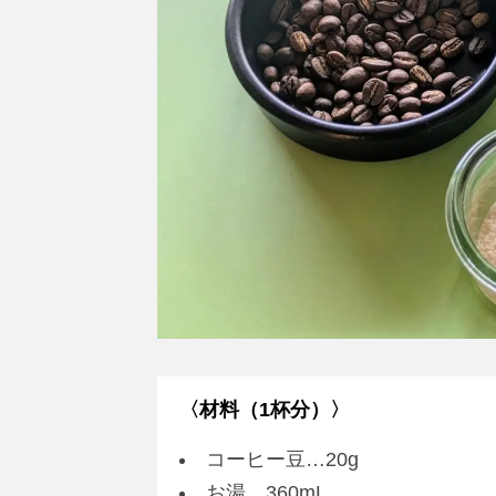
〈材料（1杯分）〉
コーヒー豆…20g
お湯…360mL