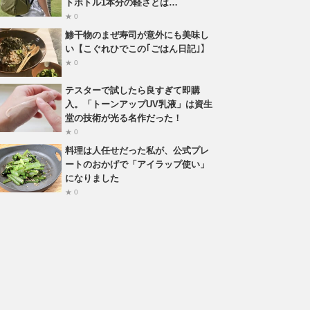
トボトル1本分の軽さとは…
★ 0
鯵干物のまぜ寿司が意外にも美味し
い【こぐれひでこの｢ごはん日記｣】
★ 0
テスターで試したら良すぎて即購
入。「トーンアップUV乳液」は資生
堂の技術が光る名作だった！
★ 0
料理は人任せだった私が、公式プレ
ートのおかげで「アイラップ使い」
になりました
★ 0