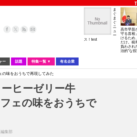
ま
ぐ
ま
ぐ
ニ
高市早苗
ュ
守る首相
ー
けるため
ス！test
だけ。税
負わされ
治的”な役
ャー
話題
特集一覧 ▼
有名企業
ェの味をおうちで再現してみた
コーヒーゼリー牛
カフェの味をおうちで
IE編集部