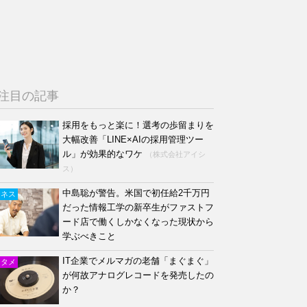
注目の記事
採用をもっと楽に！選考の歩留まりを
大幅改善「LINE×AIの採用管理ツー
ル」が効果的なワケ
（株式会社アイシ
ス）
中島聡が警告。米国で初任給2千万円
ジネス
だった情報工学の新卒生がファストフ
ード店で働くしかなくなった現状から
学ぶべきこと
IT企業でメルマガの老舗「まぐまぐ」
ンタメ
が何故アナログレコードを発売したの
か？