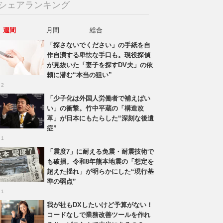
シェアランキング
週間
月間
総合
「探さないでください」の手紙を自
作自演する卑怯な手口も。現役探偵
が見抜いた「妻子を探すDV夫」の依
頼に潜む“本当の狙い”
 2
「少子化は外国人労働者で補えばい
い」の衝撃。竹中平蔵の「構造改
革」が日本にもたらした“深刻な後遺
症”
 1
「震度7」に耐える免震・耐震技術で
も破損。令和8年熊本地震の「想定を
超えた揺れ」が明らかにした“現行基
準の弱点”
 1
我が社もDXしたいけど予算がない！
コードなしで業務改善ツールを作れ