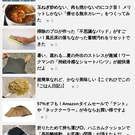
玉ねぎ炒めない、肉も焼かないのにコク旨！ メリ
ットしかない「痩せる無水カレー」をつくってみ
た
★ 0
掃除のプロが作った「不思議なパッド」がすご
い！風呂床の落ちなかった蓄積汚れをリセットで
きた
★ 0
暑い、蒸れる…夏の外出のストレスが激減！ワー
クマンの「持続冷感なショートパンツ」が超快適
だよ
★ 0
超簡単なれど、かなり美味しい【こぐれひでこの
｢ごはん日記｣】
★ 0
57%オフも！Amazonタイムセールで「テント」
や「ネッククーラー」が今ならお買い得ですよ
★ 0
折りたためて持ち運び◎。ハニカムクッションで
「長距離移動、お尻痛い問題」が消えたんだ
★