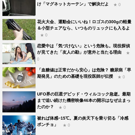
け「マグネットカーテン」で解決だよ
★ 0
花火大会、運動会にいいね！ロゴスの300gの軽量
＆小型チェアなら、いつものリュックにも入るよ
★ 0
恋愛中は「気づけない」という危険も。現役探偵
が見てきた「友人の勘」が意外と当たる理由
★
0
「血糖値は正常だから安心」は危険？ 糖尿病「早
期発見」のための基礎を現役医師が伝授
★ 0
UFO界の巨星デビッド・ウィルコック急逝。最期
まで追い続けた機密映像46本の開示はなぜ止まっ
たのか？
★ 0
被れば体感−15℃。夏の炎天下を乗り切る「冷感
ポンチョ」
★ 0