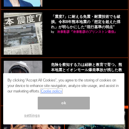
「震度7」に耐える免震・耐震技術でも破
損。令和8年熊本地震の「想定を超えた揺
れ」が明らかにした“現行基準の弱点”
by
冷泉彰彦『冷泉彰彦のプリンストン通信』
危険を察知する力は経験と教育で育つ。熊
本地震とイオンモール爆発事故が残した教
訓
by
引地達也『ジャーナリスティックなやさし
By clicking “Accept All Cookies”, you agree to the storing of cookies on
い…
your device to enhance site navigation, analyze site usage, and assist in
our marketing efforts.
Coolie policy
ok
settings