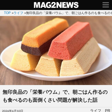
TOP
»
ライフ
»
無印良品の「栄養バウム」で、朝ごはん作るのも食べるの
無印良品の「栄養バウム」で、朝ごはん作るの
も食べるのも面倒くさい問題が解決した話
投
ライフ PR
2026年6月10日