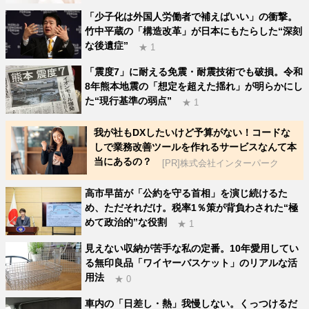
「少子化は外国人労働者で補えばいい」の衝撃。
竹中平蔵の「構造改革」が日本にもたらした“深刻
な後遺症”
★ 1
「震度7」に耐える免震・耐震技術でも破損。令和
8年熊本地震の「想定を超えた揺れ」が明らかにし
た“現行基準の弱点”
★ 1
我が社もDXしたいけど予算がない！コードな
しで業務改善ツールを作れるサービスなんて本
当にあるの？
[PR]株式会社インターパーク
高市早苗が「公約を守る首相」を演じ続けるた
め、ただそれだけ。税率1％策が背負わされた“極
めて政治的”な役割
★ 1
見えない収納が苦手な私の定番。10年愛用してい
る無印良品「ワイヤーバスケット」のリアルな活
用法
★ 0
車内の「日差し・熱」我慢しない。くっつけるだ