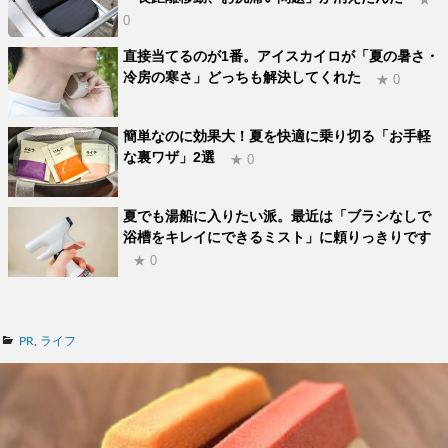
0
直接当てるのが1番。アイスカイロが「夏の暑さ・
冷房の寒さ」どっちも解決してくれた
★ 0
簡単なのに効果大！夏を快適に乗り切る「お手軽
な裏ワザ」2選
★ 0
夏でも湯船に入りたい派。最近は「ブラシなしで
浴槽をキレイにできるミスト」に頼りっきりです
★ 0
カ
PR
,
ライフ
テ
ゴ
リ
ー