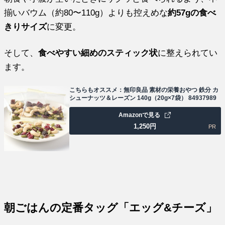
揃いバウム（約80〜110g）よりも控えめな
約57gの食べ
きりサイズ
に変更。
そして、
食べやすい細めのスティック状
に整えられてい
ます。
こちらもオススメ：無印良品 素材の栄養おやつ 鉄分 カ
シューナッツ＆レーズン 140g（20g×7袋） 84937989
Amazonで見る
1,250
円
PR
朝ごはんの定番タッグ「エッグ&チーズ」