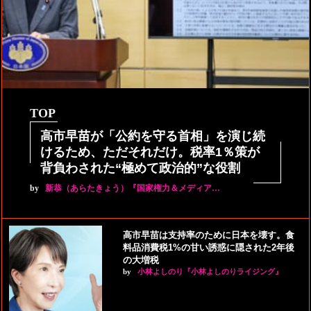
TOP
高市早苗が「公約を守る首相」を演じ続
けるため、ただそれだけ。税率1％策が
背負わされた“極めて政治的”な役割
by
新恭（あらたきょう）『国家権力＆メディア…
高市早苗は支持率のために日本を壊す。食
料品消費税1%の甘い誘惑に隠された2年後
の大増税
by
小林よしのり『小林よしのりライジング』