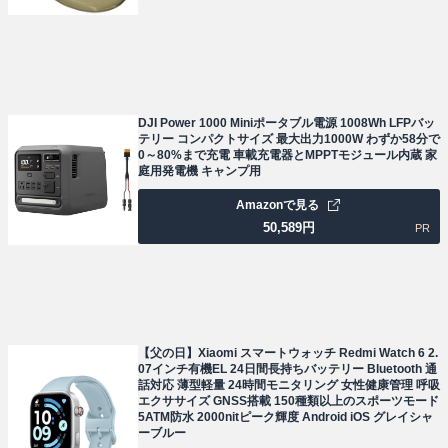
DJI Power 1000 Miniポータブル電源 1008Wh LFPバッ
テリー コンパクトサイズ 最大出力1000W わずか58分で
0～80%まで充電 車載充電器とMPPTモジュール内蔵 家
庭用発電機 キャンプ用
Amazonで見る
50,589
円
PR
【父の日】Xiaomi スマートウォッチ Redmi Watch 6 2.
07インチ有機EL 24日間長持ちバッテリー Bluetooth 通
話対応 薄型軽量 24時間モニタリング 女性健康管理 呼吸
エクササイズ GNSS搭載 150種類以上のスポーツモード
5ATM防水 2000nitピーク輝度 Android iOS グレイシャ
ーブルー