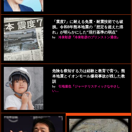
「震度7」に耐える免震・耐震技術でも破
損。令和8年熊本地震の「想定を超えた揺
れ」が明らかにした“現行基準の弱点”
by
冷泉彰彦『冷泉彰彦のプリンストン通信』
危険を察知する力は経験と教育で育つ。熊
本地震とイオンモール爆発事故が残した教
訓
by
引地達也『ジャーナリスティックなやさし
い…