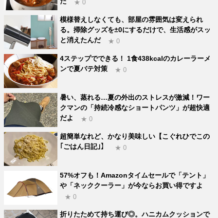
た
★ 0
模様替えしなくても、部屋の雰囲気は変えられ
る。掃除グッズを±0にするだけで、生活感がスッ
と消えたんだ
★ 0
4ステップでできる！ 1食438kcalのカレーラーメ
ンで夏バテ対策
★ 0
暑い、蒸れる…夏の外出のストレスが激減！ワー
クマンの「持続冷感なショートパンツ」が超快適
だよ
★ 0
超簡単なれど、かなり美味しい【こぐれひでこの
｢ごはん日記｣】
★ 0
57%オフも！Amazonタイムセールで「テント」
や「ネッククーラー」が今ならお買い得ですよ
★ 0
折りたためて持ち運び◎。ハニカムクッションで