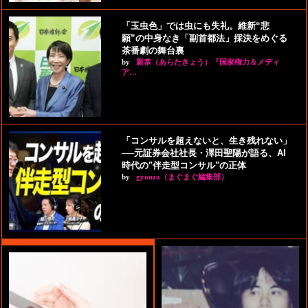
「玉虫色」では虫にも失礼。維新“悲
願”の中身なき「副首都法」採決をめぐる
茶番劇の舞台裏
by
新恭（あらたきょう）『国家権力＆メディ
ア…
「コンサルを超えないと、生き残れない」
──元証券会社社長・澤田聖陽が語る、AI
時代の"伴走型コンサル"の正体
by
gyouza（まぐまぐ編集部）