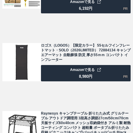
Amazonで見る
6,192
円
PR
ロゴス（LOGOS）【限定カラー】 55セルフインフレー
トマット・SOLO（2026LIMITED） 72884134 キャンプ
エアーマット 自動膨張 防災 厚さ55ｍｍ コンパクト イ
ンフレーター
Amazonで見る
8,980
円
PR
Raynesys キャンプテーブル 折りたたみ式 グリルテー
ブル アウトドア調理用 3段高さ調節27cm/50cm/70cm
天板サイズ60x40cm メッシュ収納袋付き アルミ製 耐熱
コーティング コンパクト 超軽量 ポータブル折りたたみ
収納 ピクニック/キャンプ/バーベキュー/ビーチ Black