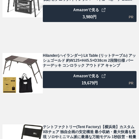
Amazonで見る
3,980
円
PR
Hilander(ハイランダー) Lit Table (リットテーブル) アッ
シュゴールド 約W125×H45.5×D38cm 2段階仕様 バー
ナーデッキ コンロラック アウトドア キャンプ
Amazonで見る
19,679
円
PR
テントファクトリー(Tent Factory)【横浜発】カスタム
XBチェア 独自企画の安定構造 最小収納・最大快適を実
現 ソロやミニマム派に最適な万能モデル 1秒設営・軽量