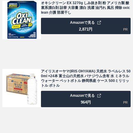
オキシクリーン EX 3270g しみ抜き剤 粉 アメリカ製 酸
素系漂白剤 詰替 大容量 漂白 洗濯 油汚れ 風呂 掃除 oxic
lean 介護 部屋干し
Amazonで見る
2,871
円
PR
アイリスオーヤマ(IRIS OHYAMA) 天然水 ラベルレス 50
0ml ×24本 富士山の天然水 バナジウム含有 水 ミネラル
ウォーター ペットボトル 静岡県産 ケース 500ミリリッ
トル ボトル
Amazonで見る
964
円
PR