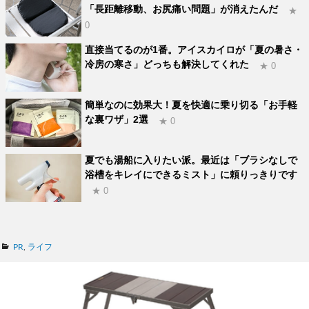
「長距離移動、お尻痛い問題」が消えたんだ
★
0
直接当てるのが1番。アイスカイロが「夏の暑さ・
冷房の寒さ」どっちも解決してくれた
★ 0
簡単なのに効果大！夏を快適に乗り切る「お手軽
な裏ワザ」2選
★ 0
夏でも湯船に入りたい派。最近は「ブラシなしで
浴槽をキレイにできるミスト」に頼りっきりです
★ 0
カ
PR
,
ライフ
テ
ゴ
リ
ー