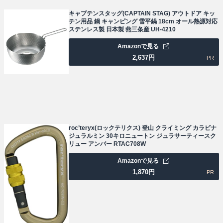
キャプテンスタッグ(CAPTAIN STAG) アウトドア キッ
チン用品 鍋 キャンピング 雪平鍋 18cm オール熱源対応
ステンレス製 日本製 燕三条産 UH-4210
Amazonで見る
2,637
円
PR
roc’teryx(ロックテリクス) 登山 クライミング カラビナ
ジュラルミン 30キロニュートン ジュラサーティースク
リュー アンバー RTAC708W
Amazonで見る
1,870
円
PR