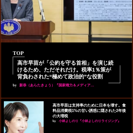
TOP
高市早苗が「公約を守る首相」を演じ続
けるため、ただそれだけ。税率1％策が
背負わされた“極めて政治的”な役割
by
新恭（あらたきょう）『国家権力＆メディア…
高市早苗は支持率のために日本を壊す。食
料品消費税1%の甘い誘惑に隠された2年後
の大増税
by
小林よしのり『小林よしのりライジング』