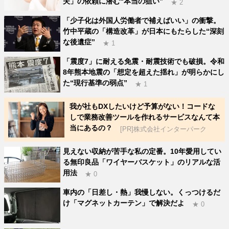
夫」の依頼に潜む“本当の狙い”
★ 2
「少子化は外国人労働者で補えばいい」の衝撃。
竹中平蔵の「構造改革」が日本にもたらした“深刻
な後遺症”
★ 1
「震度7」に耐える免震・耐震技術でも破損。令和
8年熊本地震の「想定を超えた揺れ」が明らかにし
た“現行基準の弱点”
★ 1
我が社もDXしたいけど予算がない！コードな
しで業務改善ツールを作れるサービスなんて本
当にあるの？
[PR]株式会社インターパーク
見えない収納が苦手な私の定番。10年愛用してい
る無印良品「ワイヤーバスケット」のリアルな活
用法
★ 0
車内の「日差し・熱」我慢しない。くっつけるだ
け「マグネットカーテン」で解決だよ
★ 0