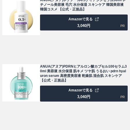
チノール美容液 毛穴 水分保湿 スキンケア 韓国美容液
韓国コスメ 【公式・正規品】
Amazonで見る
3,040
円
PR
ANUA(アヌア)PDRNヒアルロン酸カプセル100セラム3
0ml 美容液 水分保湿 肌キメ ツヤ肌 うるおい pdrn hyal
uron serum 高密度美容液 乾燥肌 混合肌 スキンケア
【公式・正規品】
Amazonで見る
3,040
円
PR