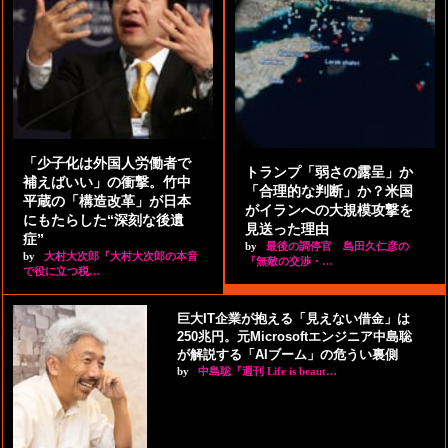
「少子化は外国人労働者で
トランプ「弱さの露呈」か
補えばいい」の衝撃。竹中
「合理的な判断」か？米国
平蔵の「構造改革」が日本
がイランへの大規模攻撃を
にもたらした“深刻な後遺
見送った理由
症”
by
最後の調停官 島田久仁彦の
by
大村大次郎『大村大次郎の本音
『無敵の交渉・…
で役に立つ税…
巨大IT企業が抱える「見えない借金」は
250兆円。元Microsoftエンジニア中島聡
が解説する「AIブーム」の危うい裏側
by
中島聡『週刊 Life is beaut…