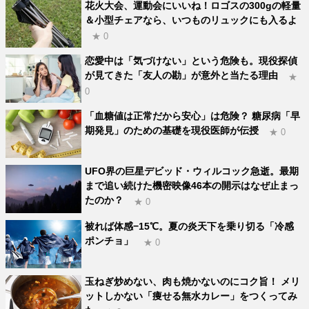
花火大会、運動会にいいね！ロゴスの300gの軽量
＆小型チェアなら、いつものリュックにも入るよ
★ 0
恋愛中は「気づけない」という危険も。現役探偵
が見てきた「友人の勘」が意外と当たる理由
★
0
「血糖値は正常だから安心」は危険？ 糖尿病「早
期発見」のための基礎を現役医師が伝授
★ 0
UFO界の巨星デビッド・ウィルコック急逝。最期
まで追い続けた機密映像46本の開示はなぜ止まっ
たのか？
★ 0
被れば体感−15℃。夏の炎天下を乗り切る「冷感
ポンチョ」
★ 0
玉ねぎ炒めない、肉も焼かないのにコク旨！ メリ
ットしかない「痩せる無水カレー」をつくってみ