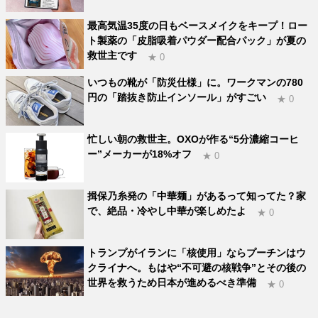
最高気温35度の日もベースメイクをキープ！ロー
ト製薬の「皮脂吸着パウダー配合パック」が夏の
救世主です
★ 0
いつもの靴が「防災仕様」に。ワークマンの780
円の「踏抜き防止インソール」がすごい
★ 0
忙しい朝の救世主。OXOが作る“5分濃縮コーヒ
ー”メーカーが18%オフ
★ 0
揖保乃糸発の「中華麺」があるって知ってた？家
で、絶品・冷やし中華が楽しめたよ
★ 0
トランプがイランに「核使用」ならプーチンはウ
クライナへ。もはや“不可避の核戦争”とその後の
世界を救うため日本が進めるべき準備
★ 0