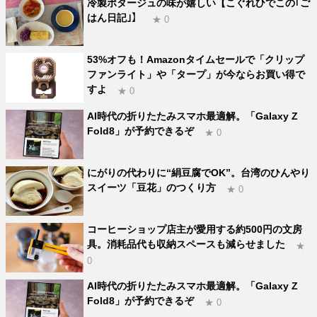
冷製ポタージュの味が嬉しい【こぐれひでこの｢ご
はん日記｣】
★ 0
53%オフも！Amazonタイムセールで「クリップ
ファンライト」や「タープ」が今ならお買い得で
すよ
★ 0
AI時代の折りたたみスマホ最適解。「Galaxy Z
Fold8」が予約できるぞ
★ 0
にがりの代わりに“絹豆腐でOK”。台湾のひんやり
スイーツ「豆花」のつくり方
★ 0
コーヒーショップ店主が愛用する約500円の文房
具。消耗品代も収納スペースも減らせました
★
0
AI時代の折りたたみスマホ最適解。「Galaxy Z
Fold8」が予約できるぞ
★ 0