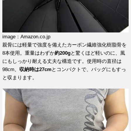
image：Amazon.co.jp
親骨には軽量で強度を備えたカーボン繊維強化樹脂骨を
8本使用。重量はわずか
約200g
と驚くほど軽いのに、風
にもしっかり耐える丈夫な構造です。使用時の直径は
98cm、
収納時は27cm
とコンパクトで、バッグにもすっ
と収まります。