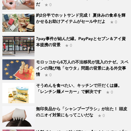
だ
★ 0
約2分半でホットサンド完成！ 夏休みの食卓を輝
かせるお助けアイテムがセール中だよ
★ 0
7pay事件が結んだ縁。PayPayとセブン＆アイ資
本提携の背景
★ 0
モロッコから6万人の不法移民が流入のナゼ。スペ
インの飛び地「セウタ」問題の背景にある外交事
情
★ 0
そうめんを食べたい、キッチンで汗だくは嫌。
「レンチン麺メーカー」で解決です
★ 0
無印良品から「シャンプーブラシ」が出た！ 頭皮
のニオイ対策にもってこいだな
★ 0