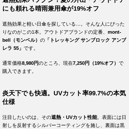
にも頼れる晴雨兼用傘が19%オフ
遮熱効果と軽い日傘を探している…。そんな人にぴった
りなのがこの1本。アウトドアブランドの定番、
mont-
bell（モンベル）
の
「トレッキング サンブロック アンブ
レラ 55」
です。
通常価格
8,980円
のところ、現在
7,250円（19%オフ）
で
購入できます。
炎天下でも快適。UVカット率99.7%の本気
仕様
注目したいのは、その
遮熱・UVカット性能
。表面には日
射しを反射するシルバーコーティングを施し、裏面は黒