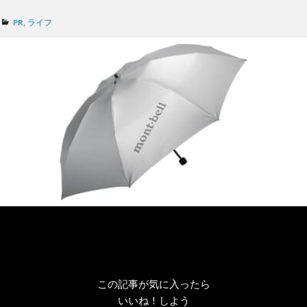
カ
PR
,
ライフ
テ
ゴ
リ
ー
この記事が気に入ったら
いいね！しよう