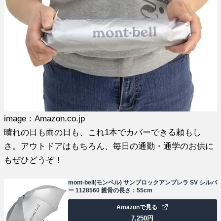
image：Amazon.co.jp
晴れの日も雨の日も、これ1本でカバーできる頼もし
さ。アウトドアはもちろん、毎日の通勤・通学のお供に
もぜひどうぞ！
mont-bell(モンベル) サンブロックアンブレラ SV シルバ
ー 1128560 親骨の長さ：55cm
Amazonで見る
7,250
円