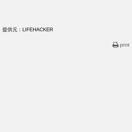
提供元：LIFEHACKER
print