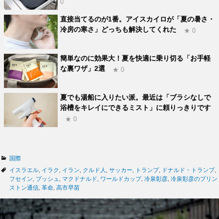
0
直接当てるのが1番。アイスカイロが「夏の暑さ・
冷房の寒さ」どっちも解決してくれた
★ 0
簡単なのに効果大！夏を快適に乗り切る「お手軽
な裏ワザ」2選
★ 0
夏でも湯船に入りたい派。最近は「ブラシなしで
浴槽をキレイにできるミスト」に頼りっきりです
★ 0
カ
国際
テ
タ
イスラエル
,
イラク
,
イラン
,
クルド人
,
サッカー
,
トランプ
,
ドナルド・トランプ
,
ゴ
グ
フセイン
,
ブッシュ
,
マクドナルド
,
ワールドカップ
,
冷泉彰彦
,
冷泉彰彦のプリン
リ
ストン通信
,
革命
,
高市早苗
ー