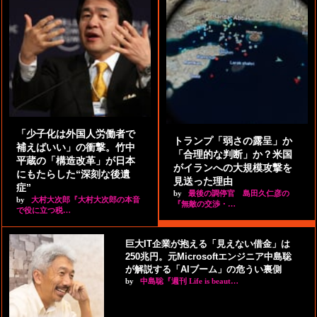
「少子化は外国人労働者で
トランプ「弱さの露呈」か
補えばいい」の衝撃。竹中
「合理的な判断」か？米国
平蔵の「構造改革」が日本
がイランへの大規模攻撃を
にもたらした“深刻な後遺
見送った理由
症”
by
最後の調停官 島田久仁彦の
by
大村大次郎『大村大次郎の本音
『無敵の交渉・…
で役に立つ税…
巨大IT企業が抱える「見えない借金」は
250兆円。元Microsoftエンジニア中島聡
が解説する「AIブーム」の危うい裏側
by
中島聡『週刊 Life is beaut…