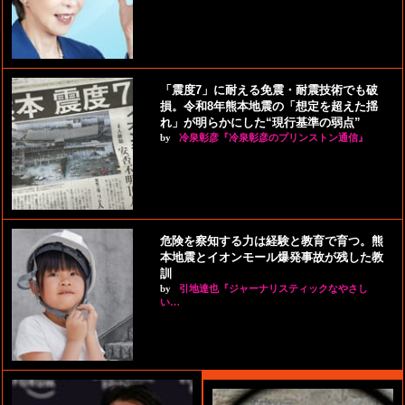
「震度7」に耐える免震・耐震技術でも破
損。令和8年熊本地震の「想定を超えた揺
れ」が明らかにした“現行基準の弱点”
by
冷泉彰彦『冷泉彰彦のプリンストン通信』
危険を察知する力は経験と教育で育つ。熊
本地震とイオンモール爆発事故が残した教
訓
by
引地達也『ジャーナリスティックなやさし
い…