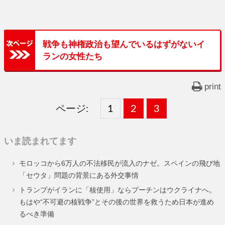
戦争も神権政治も望んでいるはずがないイ
ランの女性たち
print
ページ:
固
1
固
2
,
固
3
,
定
定
定
いま読まれてます
ペ
ペ
ペ
モロッコから6万人の不法移民が流入のナゼ。スペインの飛び地
ー
ー
ー
「セウタ」問題の背景にある外交事情
ジ
ジ
ジ
トランプがイランに「核使用」ならプーチンはウクライナへ。
もはや“不可避の核戦争”とその後の世界を救うため日本が進め
るべき準備