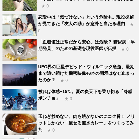
★ 0
恋愛中は「気づけない」という危険も。現役探偵
が見てきた「友人の勘」が意外と当たる理由
★
0
「血糖値は正常だから安心」は危険？ 糖尿病「早
期発見」のための基礎を現役医師が伝授
★ 0
UFO界の巨星デビッド・ウィルコック急逝。最期
まで追い続けた機密映像46本の開示はなぜ止まっ
たのか？
★ 0
被れば体感−15℃。夏の炎天下を乗り切る「冷感
ポンチョ」
★ 0
玉ねぎ炒めない、肉も焼かないのにコク旨！ メリ
ットしかない「痩せる無水カレー」をつくってみ
た
★ 0