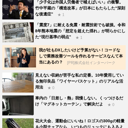
「少子化は外国人労働者で補えばいい」の衝撃。
竹中平蔵の「構造改革」が日本にもたらした“深刻
な後遺症”
★ 1
「震度7」に耐える免震・耐震技術でも破損。令和
8年熊本地震の「想定を超えた揺れ」が明らかにし
た“現行基準の弱点”
★ 1
我が社もDXしたいけど予算がない！コードな
しで業務改善ツールを作れるサービスなんて本
当にあるの？
[PR]株式会社インターパーク
見えない収納が苦手な私の定番。10年愛用してい
る無印良品「ワイヤーバスケット」のリアルな活
用法
★ 0
車内の「日差し・熱」我慢しない。くっつけるだ
け「マグネットカーテン」で解決だよ
★ 0
花火大会、運動会にいいね！ロゴスの300gの軽量
＆小型チェアなら、いつものリュックにも入るよ