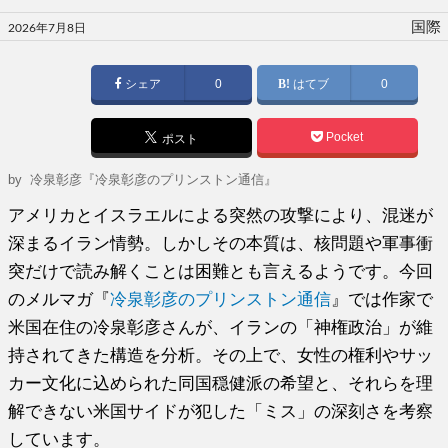
投
国際
2026年7月8日
稿
日:
シェア
0
はてブ
0
Pocket
ポスト
by
冷泉彰彦『冷泉彰彦のプリンストン通信』
アメリカとイスラエルによる突然の攻撃により、混迷が
深まるイラン情勢。しかしその本質は、核問題や軍事衝
突だけで読み解くことは困難とも言えるようです。今回
のメルマガ『
冷泉彰彦のプリンストン通信
』では作家で
米国在住の冷泉彰彦さんが、イランの「神権政治」が維
持されてきた構造を分析。その上で、女性の権利やサッ
カー文化に込められた同国穏健派の希望と、それらを理
解できない米国サイドが犯した「ミス」の深刻さを考察
しています。