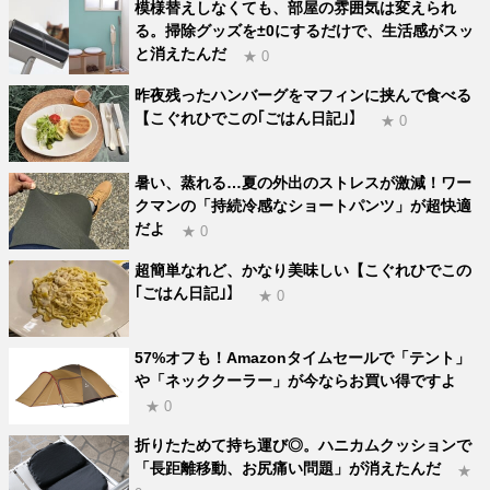
模様替えしなくても、部屋の雰囲気は変えられ
る。掃除グッズを±0にするだけで、生活感がスッ
と消えたんだ
★ 0
昨夜残ったハンバーグをマフィンに挟んで食べる
【こぐれひでこの｢ごはん日記｣】
★ 0
暑い、蒸れる…夏の外出のストレスが激減！ワー
クマンの「持続冷感なショートパンツ」が超快適
だよ
★ 0
超簡単なれど、かなり美味しい【こぐれひでこの
｢ごはん日記｣】
★ 0
57%オフも！Amazonタイムセールで「テント」
や「ネッククーラー」が今ならお買い得ですよ
★ 0
折りたためて持ち運び◎。ハニカムクッションで
「長距離移動、お尻痛い問題」が消えたんだ
★