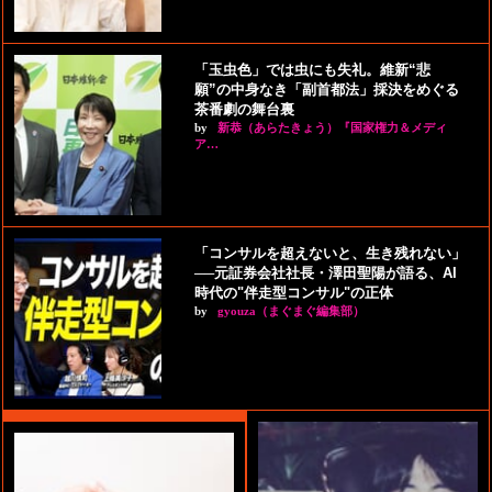
「玉虫色」では虫にも失礼。維新“悲
願”の中身なき「副首都法」採決をめぐる
茶番劇の舞台裏
by
新恭（あらたきょう）『国家権力＆メディ
ア…
「コンサルを超えないと、生き残れない」
──元証券会社社長・澤田聖陽が語る、AI
時代の"伴走型コンサル"の正体
by
gyouza（まぐまぐ編集部）