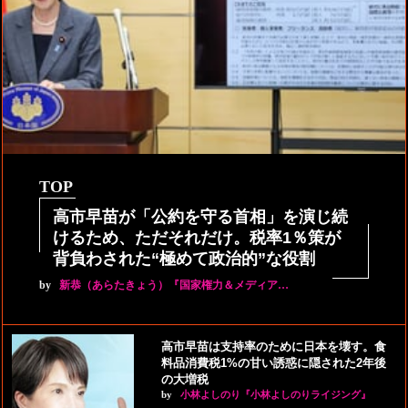
TOP
高市早苗が「公約を守る首相」を演じ続
けるため、ただそれだけ。税率1％策が
背負わされた“極めて政治的”な役割
by
新恭（あらたきょう）『国家権力＆メディア…
高市早苗は支持率のために日本を壊す。食
料品消費税1%の甘い誘惑に隠された2年後
の大増税
by
小林よしのり『小林よしのりライジング』