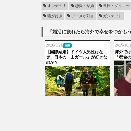
オンナの！
恋愛・結婚
裏技・ダイエッ
猫が好き
アニメが好き
ガジェット
『婚活に疲れたら海外で幸せをつかも
2016/3/21
2015/10/
国際
【国際結婚】ドイツ人男性はな
海外で
ぜ、日本の「山ガール」が好きな
「都合
のか？