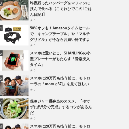
昨夜残ったハンバーグをマフィンに
挟んで食べる【こぐれひでこの｢ごは
ん日記｣】
★ 0
50%オフも！Amazonタイムセール
で「キャンプテーブル」や「マルチ
グリドル」が今ならお買い得ですよ
★ 0
スマホは置いとこ。SHANLINGの小
型プレーヤーがもたらす「音楽没入
タイム」
★ 0
スマホに20万円も払う前に、モトロ
ーラの「moto g37j」を見てほしい
★ 0
保冷ジャー麺弁当のススメ。「ゆで
ずに約5分で完成」するコツがあるん
だ
★ 0
スマホに20万円も払う前に、モトロ