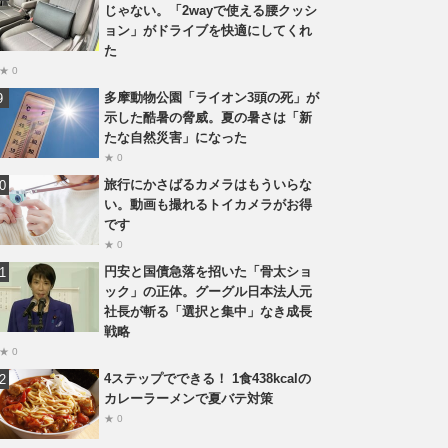
じゃない。「2wayで使える腰クッシ
ョン」がドライブを快適にしてくれ
た
★ 0
多摩動物公園「ライオン3頭の死」が
示した酷暑の脅威。夏の暑さは「新
たな自然災害」になった
★ 0
旅行にかさばるカメラはもういらな
い。動画も撮れるトイカメラがお得
です
★ 0
円安と国債急落を招いた「骨太ショ
ック」の正体。グーグル日本法人元
社長が斬る「選択と集中」なき成長
戦略
★ 0
4ステップでできる！ 1食438kcalの
カレーラーメンで夏バテ対策
★ 0