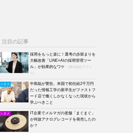
注目の記事
採用をもっと楽に！選考の歩留まりを
R
大幅改善「LINE×AIの採用管理ツー
ル」が効果的なワケ
（株式会社アイシ
ス）
中島聡が警告。米国で初任給2千万円
ジネス
だった情報工学の新卒生がファストフ
ード店で働くしかなくなった現状から
学ぶべきこと
IT企業でメルマガの老舗「まぐまぐ」
ンタメ
が何故アナログレコードを発売したの
か？