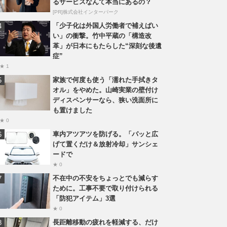
るサービスなんて本当にあるの？
[PR]株式会社インターパーク
「少子化は外国人労働者で補えばい
い」の衝撃。竹中平蔵の「構造改
革」が日本にもたらした“深刻な後遺
症”
★ 1
家族で何度も使う「濡れた手拭きタ
オル」をやめた。山崎実業の壁付け
ディスペンサーなら、狭い洗面所に
も置けました
★ 0
車内アツアツを防げる。「パッと広
げて置くだけ＆放射冷却」サンシェ
ードで
★ 0
不在中の不安をちょっとでも減らす
ために。工事不要で取り付けられる
「防犯アイテム」3選
★ 0
長距離移動の疲れを軽減する、だけ