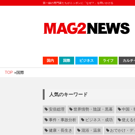
第一線の専門家たちがニッポンに「なぜ？」を問いかける
国内
国際
ビジネス
ライフ
カルチ
TOP
»
国際
人気のキーワード
安倍総理
世界情勢・陰謀・黒幕
中国・
事件・事故分析
ビジネス・成功
使える
健康・長生き
混浴・温泉
おでかけ・デ