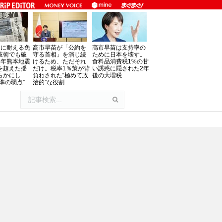
」に耐える免
高市早苗が「公約を
高市早苗は支持率の
技術でも破
守る首相」を演じ続
ために日本を壊す。
8年熊本地震
けるため、ただそれ
食料品消費税1%の甘
を超えた揺
だけ。税率1％策が背
い誘惑に隠された2年
らかにし
負わされた“極めて政
後の大増税
準の弱点”
治的”な役割