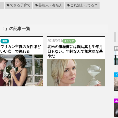
ト
できる子育て
芸能人・有名人
これ流行ってる？
う！』の記事一覧
1
2015/9/17
国際
キャリア
はワリカン主義の女性ほど
北米の履歴書には顔写真も生年月
P
のいい女」で終わる
日もない。年齢なんて無意味な基
準だ
ビ
エ