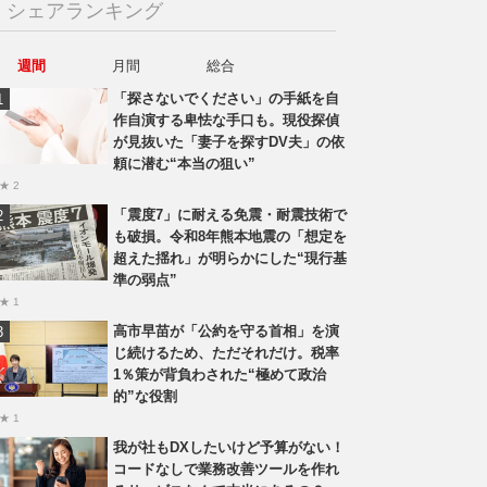
シェアランキング
週間
月間
総合
「探さないでください」の手紙を自
作自演する卑怯な手口も。現役探偵
が見抜いた「妻子を探すDV夫」の依
頼に潜む“本当の狙い”
★ 2
「震度7」に耐える免震・耐震技術で
も破損。令和8年熊本地震の「想定を
超えた揺れ」が明らかにした“現行基
準の弱点”
★ 1
高市早苗が「公約を守る首相」を演
じ続けるため、ただそれだけ。税率
1％策が背負わされた“極めて政治
的”な役割
★ 1
我が社もDXしたいけど予算がない！
コードなしで業務改善ツールを作れ