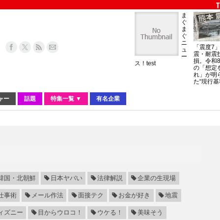
ま
ぐ
ま
ぐ
ニ
「震度7
ュ
震・耐震
ー
損。令和
ス！test
の「想定
れ」が明
た“現行基
ャー
話題
特集一覧 ▼
有名企業
韓国・北朝鮮
日本ヤバい
法律解説
企業の生現場
仕事術
メール作法
面接テク
お金が好き
地震
ィズニー
目からウロコ！
ウケる！
美味そう