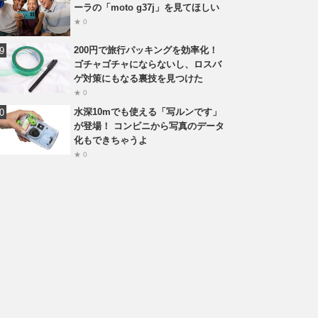
ーラの「moto g37j」を見てほしい
★ 0
200円で旅行パッキングを効率化！
ゴチャゴチャにならないし、ロスバ
ゲ対策にもなる裏技を見つけた
★ 0
水深10mでも使える「写ルンです」
が登場！ コンビニから写真のデータ
化もできちゃうよ
★ 0