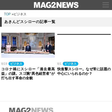
TOP
»
ビジネス
あきんどスシローの記事一覧
8/19
ビジネス
8/1
ビジネス
コロナ禍にスシロー「過去最高
快進撃スシロー。なぜ常に話題の
益」の謎。スゴ腕“異色経営者”が
中心にいられるのか？
打ち出す革命の全貌