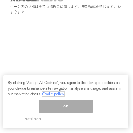
ページ内の商標は全て商標権者に属します。無断転載を禁じます。 ©
まぐまぐ！
By clicking “Accept All Cookies”, you agree to the storing of cookies on
your device to enhance site navigation, analyze site usage, and assist in
our marketing efforts.
Coolie policy
ok
settings