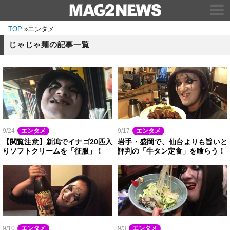
TOP
»
エンタメ
じゃじゃ麺の記事一覧
9/24
エンタメ
9/17
エンタメ
【閲覧注意】新潟でイナゴ20匹入
岩手・盛岡で、仙台よりも旨いと
りソフトクリームを「征服」！
評判の「牛タン定食」を喰らう！
9/10
エンタメ
9/3
エンタメ