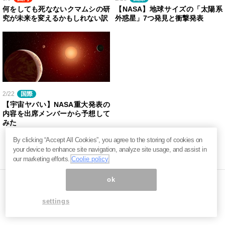
何をしても死なないクマムシの研
【NASA】地球サイズの「太陽系
究が未来を変えるかもしれない訳
外惑星」7つ発見と衝撃発表
2/22
国際
【宇宙ヤバい】NASA重大発表の
内容を出席メンバーから予想して
みた
By clicking “Accept All Cookies”, you agree to the storing of cookies on
your device to enhance site navigation, analyze site usage, and assist in
our marketing efforts.
Coolie policy
ok
settings
ページ内の商標は全て商標権者に属します。無断転載を禁じます。 ©
まぐまぐ！