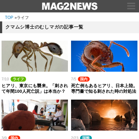
TOP
»
ライフ
クマムシ博士のむしマガの記事一覧
7/10
ライフ
7/5
国内
ヒアリ、東京にも襲来。「刺され
死亡例もあるヒアリ、日本上陸。
て年間100人死亡説」は本当か？
専門書で知る刺された時の対処法
3/9
国内
2/23
国際