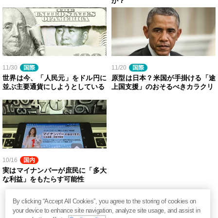
か？
11/30
国際
11/20
国際
世界は今、「人民元」をドル円に
原型は日本？米国が手掛ける「途
並ぶ主要通貨にしようとしている
上国支援」のおそるべきカラクリ
10/16
国内
実はマイナンバーが庶民に「多大
な利益」をもたらす可能性
By clicking “Accept All Cookies”, you agree to the storing of cookies on
your device to enhance site navigation, analyze site usage, and assist in