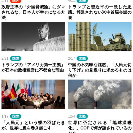
5/11
国内
4/11
国際
政府主導の「外国脅威論」にダマ
トランプと習近平の一致した思
されるな。日本人が幸せになる方
惑。報道されない米中首脳会談の
法
裏
2/21
国際
2/17
国際
トランプの「アメリカ第一主義」
中国の不気味な沈黙。「人民元切
が日本の政権運営に不都合な理由
り下げ」の見返りに求めるものは
何か
1/19
国際
12/4
国際
「人民元」という蝶の羽ばたき
世界に否定される「地球温暖
が、世界に嵐を巻き起こす
化」。COPで何が話されているの