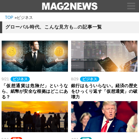
TOP
»
ビジネス
グローバル時代、こんな見方も…の記事一覧
9/21
ビジネス
8/29
ビジネス
「仮想通貨は危険だ」というな
銀行はもういらない。経済の歴史
ら、紙幣が安全な根拠はどこにあ
をひっくり返す「仮想通貨」の破
る？
壊力