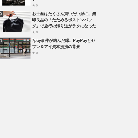
★ 0
お土産はたくさん買いたい派に。無
印良品の「たためるボストンバッ
グ」で旅行の帰り道がラクになった
★ 0
7pay事件が結んだ縁。PayPayとセ
ブン＆アイ資本提携の背景
★ 0