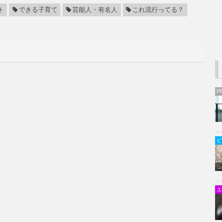
ト
できる子育て
芸能人・有名人
これ流行ってる？
P
ビ
エ