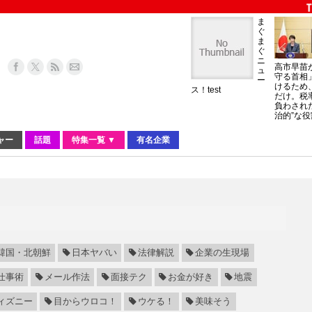
ま
ぐ
ま
ぐ
ニ
高市早苗
ュ
守る首相
ー
けるため
ス！test
だけ。税
負わされ
治的”な役
ャー
話題
特集一覧 ▼
有名企業
韓国・北朝鮮
日本ヤバい
法律解説
企業の生現場
仕事術
メール作法
面接テク
お金が好き
地震
ィズニー
目からウロコ！
ウケる！
美味そう