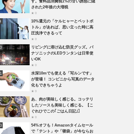
す。食料品消費税1%の甘い誘惑に隠
された2年後の大増税
★ 0
10%還元の「ケルヒャーとペットボ
トル」があれば、思い立った時に高
圧洗浄できるって
★ 0
リビングに溶け込む防災グッズ。パ
ナソニックのLEDランタンは日常使
いOK
★ 0
水深10mでも使える「写ルンです」
が登場！ コンビニから写真のデータ
化もできちゃうよ
★ 0
あ、肉が美味しく感じる。コッテリ
したソースも美味しく感じる。【こ
ぐれひでこの｢ごはん日記｣】
★ 0
54%オフも！Amazonタイムセール
で「テント」や「寝袋」が今ならお