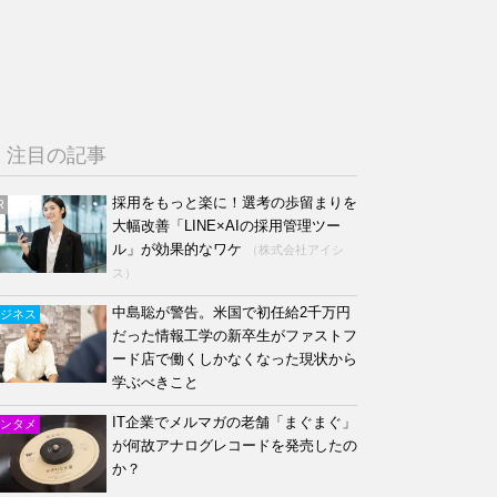
注目の記事
採用をもっと楽に！選考の歩留まりを
R
大幅改善「LINE×AIの採用管理ツー
ル」が効果的なワケ
（株式会社アイシ
ス）
中島聡が警告。米国で初任給2千万円
ジネス
だった情報工学の新卒生がファストフ
ード店で働くしかなくなった現状から
学ぶべきこと
IT企業でメルマガの老舗「まぐまぐ」
ンタメ
が何故アナログレコードを発売したの
か？