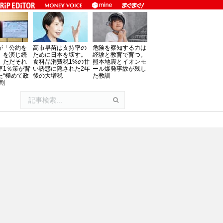
が「公約を
高市早苗は支持率の
危険を察知する力は
」を演じ続
ために日本を壊す。
経験と教育で育つ。
、ただそれ
食料品消費税1%の甘
熊本地震とイオンモ
率1％策が背
い誘惑に隠された2年
ール爆発事故が残し
た“極めて政
後の大増税
た教訓
割