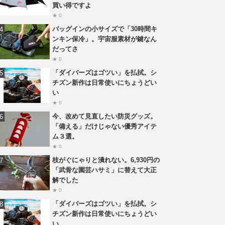
買い得ですよ
★ 0
バッグインの小サイズで「30時間キ
ンキン保冷」。宇宙服素材が鍵なん
だってさ
★ 0
「ダイバーズはゴツい」を払拭。シ
チズン新作は日常使いにちょうどい
い
★ 0
今、改めて見直したい防災グッズ。
「備える」だけじゃない優秀アイテ
ム３選。
★ 0
枝がぐにゃりと潰れない。6,930円の
「武骨な園芸ハサミ」に替えて大正
解でした
★ 0
「ダイバーズはゴツい」を払拭。シ
チズン新作は日常使いにちょうどい
い