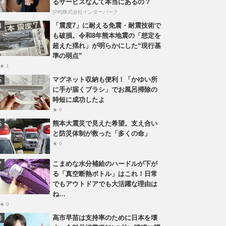
るサービスなんて本当にあるの？
[PR]株式会社インターパーク
「震度7」に耐える免震・耐震技術で
も破損。令和8年熊本地震の「想定を
超えた揺れ」が明らかにした“現行基
準の弱点”
★ 1
マグネット収納も便利！「かゆい所
に手が届くブラシ」でお風呂掃除の
時短に成功したよ
★ 0
熊本大震災で見えた希望。支え合い
と防災体制が救った「多くの命」
★ 0
こまめな水分補給のハードルが下が
る「真空断熱ボトル」はこれ！日常
でもアウトドアでも大活躍な理由は
ね…
★ 0
高市早苗は支持率のために日本を壊