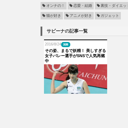
オンナの！
恋愛・結婚
裏技・ダイエッ
猫が好き
アニメが好き
ガジェット
サビーナの記事一覧
2016/8/24
国際
その姿、まるで妖精！ 美しすぎる
女子バレー選手がSNSで人気再燃
中