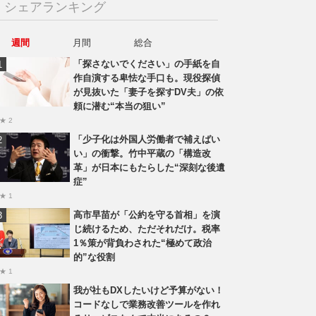
シェアランキング
週間
月間
総合
「探さないでください」の手紙を自
作自演する卑怯な手口も。現役探偵
が見抜いた「妻子を探すDV夫」の依
頼に潜む“本当の狙い”
★ 2
「少子化は外国人労働者で補えばい
い」の衝撃。竹中平蔵の「構造改
革」が日本にもたらした“深刻な後遺
症”
★ 1
高市早苗が「公約を守る首相」を演
じ続けるため、ただそれだけ。税率
1％策が背負わされた“極めて政治
的”な役割
★ 1
我が社もDXしたいけど予算がない！
コードなしで業務改善ツールを作れ