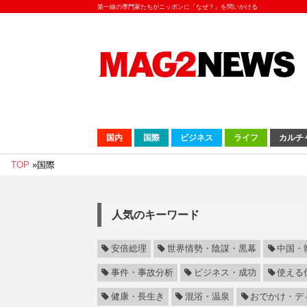
第一線の専門家たちがニッポンに「なぜ？」を問いかける
国内
国際
ビジネス
ライフ
カルチ
TOP
»
国際
人気のキーワード
安倍総理
世界情勢・陰謀・黒幕
中国・
事件・事故分析
ビジネス・成功
使える
健康・長生き
混浴・温泉
おでかけ・デ