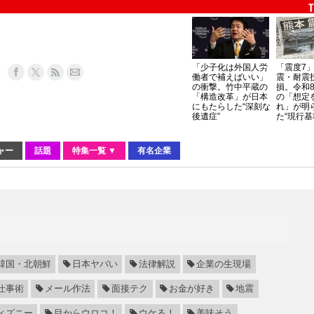
「少子化は外国人労
「震度7
働者で補えばいい」
震・耐震
の衝撃。竹中平蔵の
損。令和
「構造改革」が日本
の「想定
にもたらした“深刻な
れ」が明
後遺症”
た“現行基
ャー
話題
特集一覧 ▼
有名企業
韓国・北朝鮮
日本ヤバい
法律解説
企業の生現場
仕事術
メール作法
面接テク
お金が好き
地震
ィズニー
目からウロコ！
ウケる！
美味そう