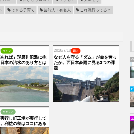
ト
できる子育て
芸能人・有名人
これ流行ってる？
3
2018/7/18
ライフ
国内
があれば」球磨川氾濫に抱
なぜ人を守る「ダム」が命を奪っ
P
。日本の治水のあり方とは
たか。西日本豪雨に見る3つの課
題
ビ
6
キャリア
が実行し町工場が実行して
エ
の。利益の差はココにある