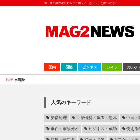
第一線の専門家たちがニッポンに「なぜ？」を問いかける
国内
国際
ビジネス
ライフ
カルチ
TOP
»
国際
人気のキーワード
安倍総理
世界情勢・陰謀・黒幕
中国・
事件・事故分析
ビジネス・成功
使える
健康・長生き
混浴・温泉
おでかけ・デ