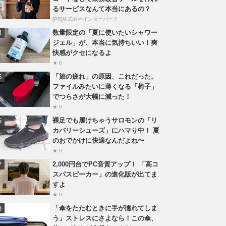
るサービスなんて本当にあるの？
[PR]株式会社インターパーク
数量限定の「夏に使いたいシャワー
ジェル」が、本当に気持ちいい！爽
快感がクセになるよ
★ 0
「旅の疲れ」の原因、これだった。
ファイルみたいに薄くなる「椅子」
でつらさが大幅に減った！
★ 0
裸足でも履けちゃうサロモンの「リ
カバリーシューズ」にハマり中！ 夏
のおでかけに快適なんだよね〜
★ 0
2,000円台でPC音質アップ！ 「高コ
スパスピーカー」の進化版が出てま
すよ
★ 0
「傘をたたむときに手が濡れてしま
う」ストレスにさよなら！この傘、