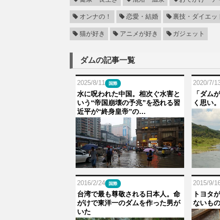
オンナの！
恋愛・結婚
裏技・ダイエッ
猫が好き
アニメが好き
ガジェット
ダムの記事一覧
2025/8/11
2020/7/1
国際
水に呪われた中国。相次ぐ水害と
「ダム
いう“帝国崩壊の予兆”を恐れる習
く思い
近平が“終身皇帝”の…
2016/2/24
2015/9/1
国際
台湾で最も尊敬される日本人。命
トヨタ
がけで東洋一のダムを作った男が
ないも
いた