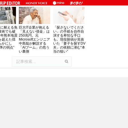
」に耐える免
巨大IT企業が抱える
「探さないでくださ
技術でも破
「見えない借金」は
い」の手紙を自作自
8年熊本地震
250兆円。元
演する卑怯な手口
を超えた揺
Microsoftエンジニア
も。現役探偵が見抜
らかにし
中島聡が解説する
いた「妻子を探すDV
準の弱点”
「AIブーム」の危う
夫」の依頼に潜む“本
い裏側
当の狙い”