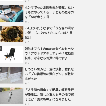
★ 0
ホンマでっか池田教授が警鐘。近い
うちにやってくる、子どもの思考力
を「AIが奪う」日
★ 0
いただいたうなぎで「うなぎの混ぜ
ご飯」【こぐれひでこの｢ごはん日
記｣】
★ 0
50%オフも！Amazonタイムセール
で「アウトドアチェア」や「電動自
転車」が今ならお買い得ですよ
★ 0
しつこい黒カビ、遂に決着。垂れな
い「プロ御用達の漂白ゲル」が救世
主だった
★ 0
「人生初の日傘」で酷暑の箱根旅行
が優雅に。貸した友人もその場で買
うほど「夏の相棒」になりました
★ 0