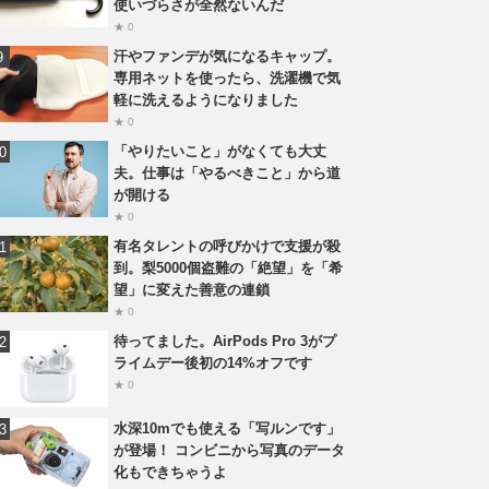
使いづらさが全然ないんだ
★ 0
汗やファンデが気になるキャップ。
専用ネットを使ったら、洗濯機で気
軽に洗えるようになりました
★ 0
「やりたいこと」がなくても大丈
夫。仕事は「やるべきこと」から道
が開ける
★ 0
有名タレントの呼びかけで支援が殺
到。梨5000個盗難の「絶望」を「希
望」に変えた善意の連鎖
★ 0
待ってました。AirPods Pro 3がプ
ライムデー後初の14%オフです
★ 0
水深10mでも使える「写ルンです」
が登場！ コンビニから写真のデータ
化もできちゃうよ