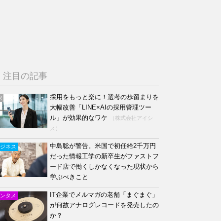
注目の記事
採用をもっと楽に！選考の歩留まりを
R
大幅改善「LINE×AIの採用管理ツー
ル」が効果的なワケ
（株式会社アイシ
ス）
中島聡が警告。米国で初任給2千万円
ジネス
だった情報工学の新卒生がファストフ
ード店で働くしかなくなった現状から
学ぶべきこと
IT企業でメルマガの老舗「まぐまぐ」
ンタメ
が何故アナログレコードを発売したの
か？