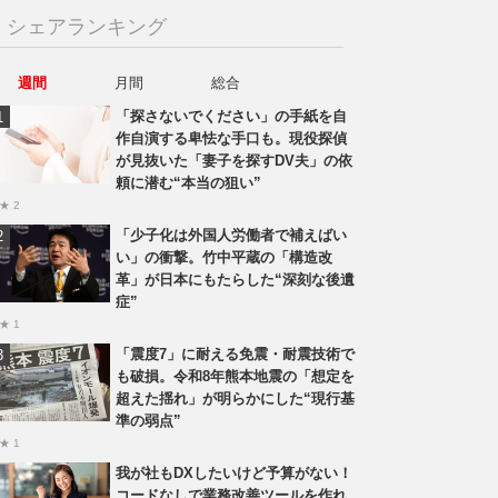
シェアランキング
週間
月間
総合
「探さないでください」の手紙を自
作自演する卑怯な手口も。現役探偵
が見抜いた「妻子を探すDV夫」の依
頼に潜む“本当の狙い”
★ 2
「少子化は外国人労働者で補えばい
い」の衝撃。竹中平蔵の「構造改
革」が日本にもたらした“深刻な後遺
症”
★ 1
「震度7」に耐える免震・耐震技術で
も破損。令和8年熊本地震の「想定を
超えた揺れ」が明らかにした“現行基
準の弱点”
★ 1
我が社もDXしたいけど予算がない！
コードなしで業務改善ツールを作れ